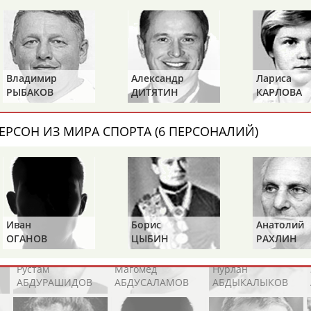
Каримжан
Аделя
Андрей
АБДРАХМАНОВ
АБДРАХМАНОВА
АБДУВАЛИЕВ
Александр
Лариса
Петр
ДИТЯТИН
КАРЛОВА
ТИМЧЕНК
Абдула
Магомед
Назир
АБДУЛЖАЛИЛОВ
АБДУЛКАГИРОВ
АБДУЛЛАЕВ
ЕРСОН ИЗ МИРА СПОРТА (6 ПЕРСОНАЛИЙ)
естном спортсмене, тренере, специалисте или исправит
х героев! Герои спорта - это одни из главных патриотов
Борис
Анатолий
Александр
ЦЫБИН
РАХЛИН
ЯГУБКИН
Рустам
Магомед
Нурлан
АБДУРАШИДОВ
АБДУСАЛАМОВ
АБДЫКАЛЫКОВ