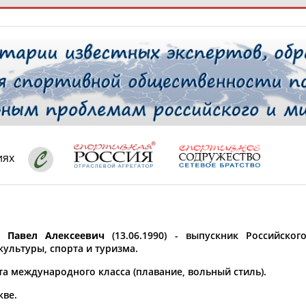
РЕСУРСНАЯ ПЛОЩАДКА
ТАБЛО АК
 специалисты
иях
ставляет регион*
 выбран
 Павел Алексеевич
(13.06.1990) - выпускник Российског
* для действующих спортсменов
то рождения
культуры, спорта и туризма.
 выбран
та международного класса (плавание, вольный стиль).
ион проживания
кве.
 выбран