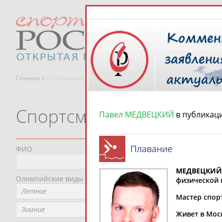
Главная »
Спортсмены, тренеры и специалисты
Спортсмены, тренеры и
Павел МЕДВЕЦКИЙ
в публикац
Плавание
ФИО
Пред
Не
МЕДВЕЦКИЙ
Олимпийские виды спорта
Мес
физической 
Летние
Не
Мастер спор
Рег
Зимние
Живет в Мос
Не