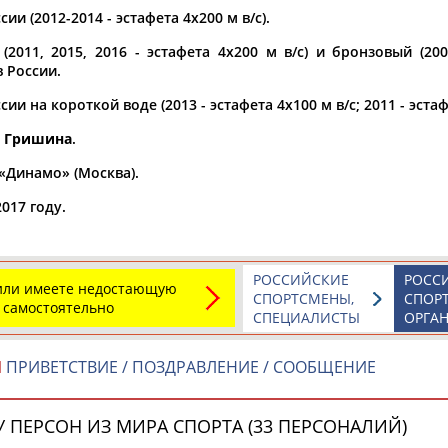
ии (2012-2014 - эстафета 4х200 м в/с).
а рождения
(2011, 2015, 2016 - эстафета 4х200 м в/с) и бронзовый (200
по
чч
мм
год
чч
мм
год
 России.
ии на короткой воде (2013 - эстафета 4х100 м в/с; 2011 - эстафе
. Гришина
.
«Динамо» (Москва).
017 году.
РОССИЙСКИЕ
РОСС
 или имеете недостающую
СПОРТСМЕНЫ,
СПОР
 самостоятельно
Юлия
Дмитрий
Тамилла
СПЕЦИАЛИСТЫ
ОРГА
АБАЛАКИНА
АБАРЕНОВ
АБАСОВА
Й
ПРИВЕТСТВИЕ / ПОЗДРАВЛЕНИЕ / СООБЩЕНИЕ
 ПЕРСОН ИЗ МИРА СПОРТА (33 ПЕРСОНАЛИЙ)