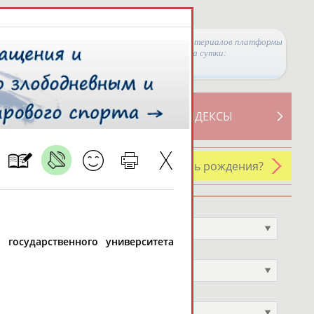
Просмотры материалов платформы
за сутки:
ТИВНОСТИ
СВОДНЫЕ ИНДЕКСЫ
У кого сегодня день рождения?
Профессия
Не выбран
о государственного университета
Спортивное звание
Не выбран
Учёное звание
Не выбран