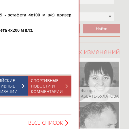
Чемпион
9 - эстафета 4х100 м в/с) призер
Не выбран
та 4х200 м в/с).
100 последних изменений
ИЙСКИЕ
СПОРТИВНЫЕ
ТИВНЫЕ
НОВОСТИ И
Рамазан
Ростом
Флюра
НИЗАЦИИ
КОММЕНТАРИИ
АБАЧАРАЕВ
АБАШИДЗЕ
АББАТЕ-БУЛАТОВА
ВЕСЬ СПИСОК