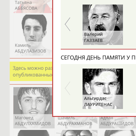
Татьяна
Акжана
Артур
АББЯСОВА
АБДИКАРИМОВА
АБДРАХМАНОВ
Валерий
Владимир
ГАЗЗАЕВ
РЫБАКОВ
Камиль
Загалав
Камалудин
АБДУЛАЗИЗОВ
АБДУЛБЕКОВ
АБДУЛДАУДОВ
СЕГОДНЯ ДЕНЬ ПАМЯТИ У П
Здесь можно разместить информацию о хорошо изв
опубликованных записях. Страна должна знать свои
Альгирдас
Иван
ЛАУРИТЕНАС
ОГАНОВ
Магомед
Шамиль
Адлан
АБДУЛХАМИДОВ
АБДУРАХМАНОВ
АБДУРАШИДОВ