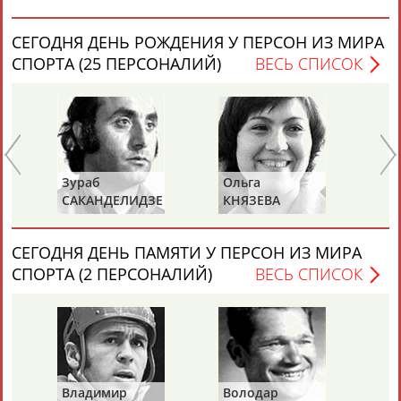
СЕГОДНЯ ДЕНЬ РОЖДЕНИЯ У ПЕРСОН ИЗ МИРА
Каримжан
Аделя
Андрей
Герман
СПОРТА (25 ПЕРСОНАЛИЙ)
ВЕСЬ СПИСОК
АБДРАХМАНОВ
АБДРАХМАНОВА
АБДУВАЛИЕВ
АБДУЛАЕВ
Рамазан
Тагир
Камиль
Загалав
АБДУЛАЕВ
АБДУЛАЕВ
АБДУЛАЗИЗОВ
АБДУЛБЕКОВ
б
Ольга
Ольга
НДЕЛИДЗЕ
КНЯЗЕВА
БЕЛОВА
СЕГОДНЯ ДЕНЬ ПАМЯТИ У ПЕРСОН ИЗ МИРА
Камалудин
Абдула
Магомед
Назир
СПОРТА (2 ПЕРСОНАЛИЙ)
ВЕСЬ СПИСОК
АБДУЛДАУДОВ
АБДУЛЖАЛИЛОВ
АБДУЛКАГИРОВ
АБДУЛЛАЕВ
ЕЩЁ ПЕРСОНЫ
24 персон из 13181
Владимир
Володар