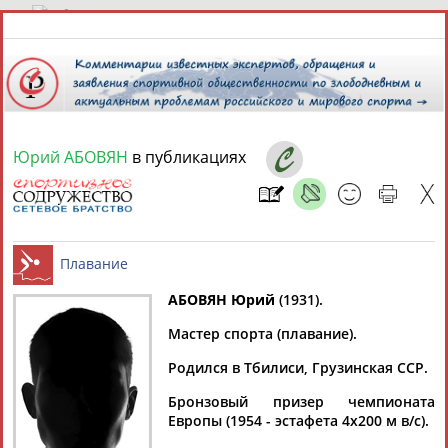
9 августа 2026 года,
19:48
СПОРТСМЕНЫ, ТРЕНЕРЫ И СПЕЦИАЛИСТЫ
Юрий АБОВЯН
в публикациях
13181
персон
Расширенный поиск
Найдено:
АБОВЯН Юрий
(1931).
Аслаудин
Елена
Мария
Юлия
Мастер спорта (плавание).
Плавание
АБАЕВ
АБАИМОВА
АБАКУМОВА
АБАЛАКИНА
Родился в Тбилиси, Грузинская ССР.
Бронзовый призер чемпионата
Европы (1954 - эстафета 4х200 м в/с).