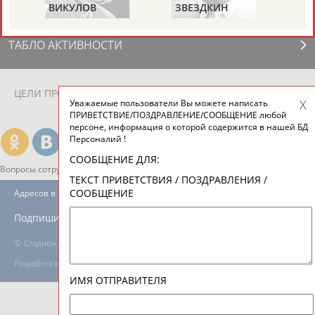
ВИКУЛОВ
ЗВЕЗДКИН
ТАБЛО АКТИВНОСТИ
ЦЕЛИ ПРОЕКТА
КОНТАКТЫ
НАШИ КНОПКИ
РЕКЛАМА
Уважаемые пользователи Вы можете написать
ПРИВЕТСТВИЕ/ПОЗДРАВЛЕНИЕ/СООБЩЕНИЕ любой
персоне, информация о которой содержится в нашей БД
Персоналий !
СООБЩЕНИЕ ДЛЯ:
Вопросы сотрудничества и совместной деятельности
inform@infosport.ru
ТЕКСТ ПРИВЕТСТВИЯ / ПОЗДРАВЛЕНИЯ /
СООБЩЕНИЕ
Адресов в новостной рассылке: 997
Подпишись
©
Стадион, 1998-2026
Разработка и поддержка ООО НАИТ «Стадион»
ИМЯ ОТПРАВИТЕЛЯ