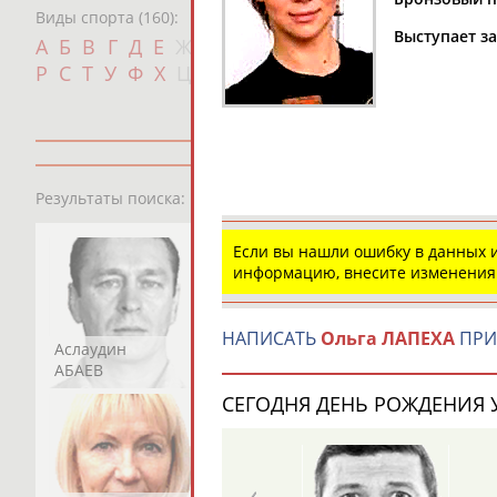
Виды спорта (160):
Выступает з
Дат
А
Б
В
Г
Д
Е
Ж
З
И
К
Л
М
Н
О
П
с
Р
С
Т
У
Ф
Х
Ц
Ч
Ш
Щ
Э
Ю
Я
13181
персон
Результаты поиска:
Если вы нашли ошибку в данных
информацию, внесите изменения
НАПИСАТЬ
Ольга ЛАПЕХА
ПРИ
Аслаудин
Елена
Мария
АБАЕВ
АБАИМОВА
АБАКУМОВА
СЕГОДНЯ ДЕНЬ РОЖДЕНИЯ У