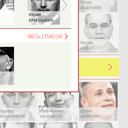
Герман
Рамазан
Тагир
АБДУЛАЕВ
АБДУЛАЕВ
АБДУЛАЕВ
Юрий
Владимир
ЕРМОШКИН
ГРИГОРЬЕВ
ВЕСЬ СПИСОК
Аслан
Эмиль
Мусан
АБДУЛЛИН
АБДУЛЛИН
АБДУЛ-
МУСЛИМОВ
ь какую-либо ошибку в уже
 своей страны!
Эдуард
Уулу Азамат
Денис
АБЗАЛИМОВ
АБИБИЛЛА
АБЛЯЗИН