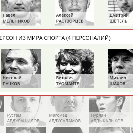
Каримжан
Аделя
Андрей
АБДРАХМАНОВ
АБДРАХМАНОВА
АБДУВАЛИЕВ
Павел
Алексей
Дмитрий
МЕЛЬНИКОВ
РАСТВОРЦЕВ
ШЕПЕЛЬ
ЕРСОН ИЗ МИРА СПОРТА (4 ПЕРСОНАЛИЙ)
Абдула
Магомед
Назир
АБДУЛЖАЛИЛОВ
АБДУЛКАГИРОВ
АБДУЛЛАЕВ
естном спортсмене, тренере, специалисте или исправит
х героев! Герои спорта - это одни из главных патриотов
Николай
Виталия
Михаил
ПУЧКОВ
ТУОМАЙТЕ
ШАХОВ
Рустам
Магомед
Нурлан
АБДУРАШИДОВ
АБДУСАЛАМОВ
АБДЫКАЛЫКОВ