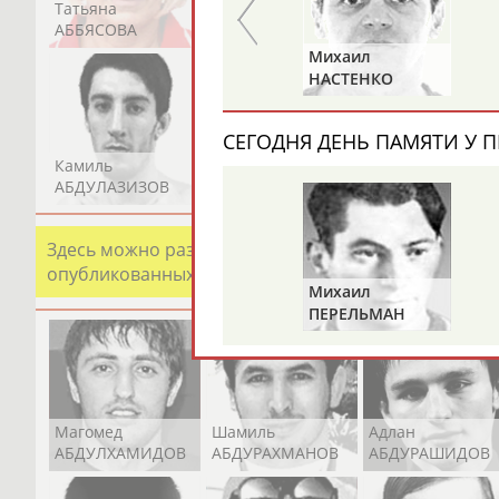
Татьяна
Акжана
Артур
АББЯСОВА
АБДИКАРИМОВА
АБДРАХМАНОВ
Юрий
Михаил
Й
ХМЫЛЕВ
НАСТЕНКО
СЕГОДНЯ ДЕНЬ ПАМЯТИ У П
Камиль
Загалав
Камалудин
АБДУЛАЗИЗОВ
АБДУЛБЕКОВ
АБДУЛДАУДОВ
Здесь можно разместить информацию о хорошо изв
опубликованных записях. Страна должна знать свои
Михаил
ПЕРЕЛЬМАН
(ПЕРЛЬМАН)
Магомед
Шамиль
Адлан
АБДУЛХАМИДОВ
АБДУРАХМАНОВ
АБДУРАШИДОВ