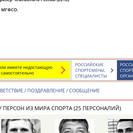
а МГФСО.
а рождения
по
чч
мм
год
чч
мм
год
РОССИЙСКИЕ
РОСС
 или имеете недостающую
СПОРТСМЕНЫ,
СПОР
 самостоятельно
СПЕЦИАЛИСТЫ
ОРГА
ВЕТСТВИЕ / ПОЗДРАВЛЕНИЕ / СООБЩЕНИЕ
Юлия
Дмитрий
Тамилла
АБАЛАКИНА
АБАРЕНОВ
АБАСОВА
 ПЕРСОН ИЗ МИРА СПОРТА (25 ПЕРСОНАЛИЙ)