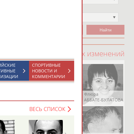
Чемпион
Не выбран
100 последних изменений
ИЙСКИЕ
СПОРТИВНЫЕ
ТИВНЫЕ
НОВОСТИ И
НИЗАЦИИ
КОММЕНТАРИИ
Рамазан
Ростом
Флюра
АБАЧАРАЕВ
АБАШИДЗЕ
АББАТЕ-БУЛАТОВА
ВЕСЬ СПИСОК