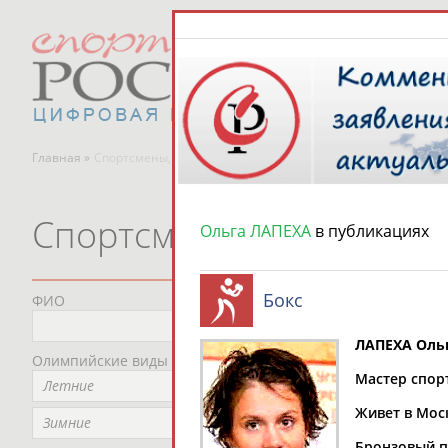
Главная »
Спортсмены, тренеры и специалисты
Спортсмены, тренеры и
Ольга ЛАПЕХА
в публикациях
Бокс
ФИО
Пред
Не
ЛАПЕХА Оль
Олимпийские виды спорта
Мес
Мастер спорта
Летние
Не
Живет в Мос
Рег
Зимние
Не
Бронзовый п