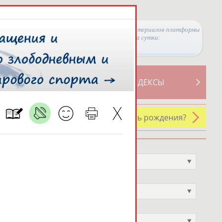
Просмотры материалов платформы
за сутки:
ТИВНОСТИ
СВОДНЫЕ ИНДЕКСЫ
У кого сегодня день рождения?
Профессия
Не выбран
Спортивное звание
Не выбран
Учёное звание
Не выбран