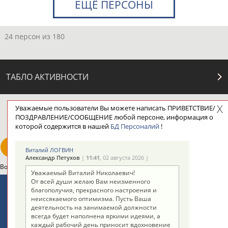
ЕЩЁ ПЕРСОНЫ
24 персон из 180
ТАБЛО АКТИВНОСТИ
Уважаемые пользователи Вы можете написать ПРИВЕТСТВИЕ/
ЦЕЛИ ПРОЕКТА
КОНТАКТЫ
НАШИ КНОПКИ
РЕКЛАМА
ПОЗДРАВЛЕНИЕ/СООБЩЕНИЕ любой персоне, информация о
которой содержится в нашей
БД Персоналий
!
Виталий ЛОГВИН
Александр Петухов
|
11:41
, 02 августа 2026 |
Вопросы сотрудничества и совместной деятельности
inform@infosport.ru
Уважаемый Виталий Николаевич!
От всей души желаю Вам неизменного
Адресов в новостной рассылке: 996
благополучия, прекрасного настроения и
неиссякаемого оптимизма. Пусть Ваша
Подпишись
деятельность на занимаемой должности
всегда будет наполнена яркими идеями, а
©
Стадион, 1998-2026
каждый рабочий день приносит вдохновение