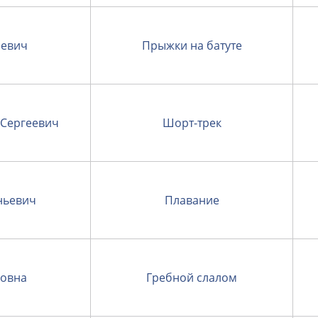
еевич
Прыжки на батуте
Сергеевич
Шорт-трек
ньевич
Плавание
ровна
Гребной слалом