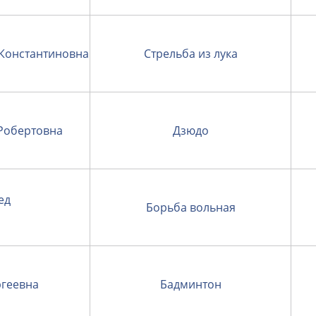
Константиновна
Стрельба из лука
Робертовна
Дзюдо
ед
Борьба вольная
геевна
Бадминтон