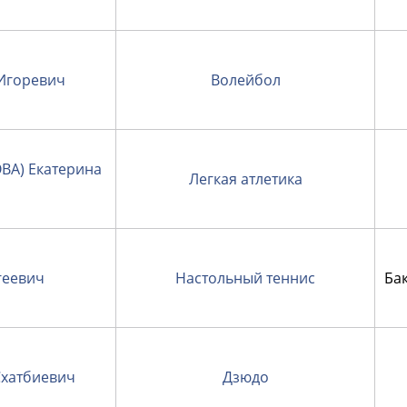
Игоревич
Волейбол
А) Екатерина
Легкая атлетика
геевич
Настольный теннис
Ба
хатбиевич
Дзюдо