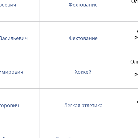
Ол
реевич
Фехтование
Васильевич
Фехтование
Р
Ол
имирович
Хоккей
Р
торович
Легкая атлетика