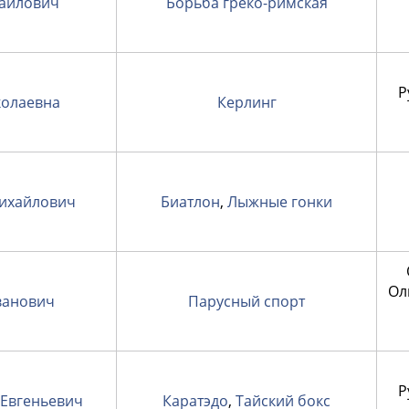
айлович
Борьба греко-римская
Р
колаевна
Керлинг
ихайлович
Биатлон
,
Лыжные гонки
Ол
ванович
Парусный спорт
Р
Евгеньевич
Каратэдо
,
Тайский бокс