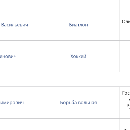
Оли
 Васильевич
Биатлон
енович
Хоккей
Гос
димирович
Борьба вольная
Р