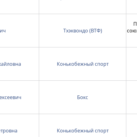
П
вич
Тхэквондо (ВТФ)
сою
хайловна
Конькобежный спорт
ексеевич
Бокс
тровна
Конькобежный спорт