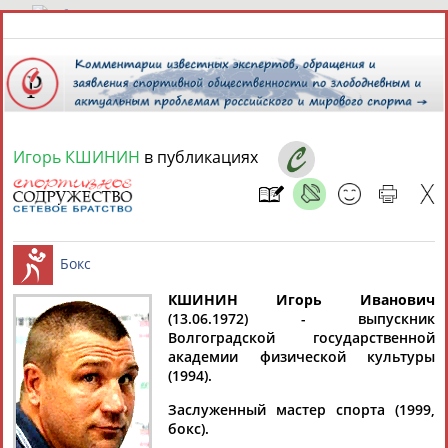
6 августа 2026 года,
13:23
СПОРТСМЕНЫ, ТРЕНЕРЫ И СПЕЦИАЛИСТЫ
Игорь КШИНИН
в публикациях
13181
персон
Расширенный поиск
Найдено:
КШИНИН Игорь Иванович
(13.06.1972) - выпускник
Аслаудин
Елена
Мария
Юлия
Волгоградской государственной
Бокс
АБАЕВ
АБАИМОВА
АБАКУМОВА
АБАЛАКИНА
академии физической культуры
(1994).
Заслуженный мастер спорта (1999,
бокс).