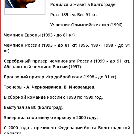
Дмитрий
Тамилла
Рамазан
Ростом
Родился и живет в Волгограде.
АБАРЕНОВ
АБАСОВА
АБАЧАРАЕВ
АБАШИДЗЕ
Рост 189 см. Вес 91 кг.
Участник Олимпийских игр (1996).
Чемпион Европы (1993 - до 81 кг).
Флюра
Татьяна
Акжана
Артур
АББАТЕ-
АББЯСОВА
АБДИКАРИМОВА
АБДРАХМАНОВ
Чемпион России (1993 - до 81 кг; 1995, 1997, 1998 - до 91
БУЛАТОВА
кг).
Серебряный призер чемпионата России (1999 - до 91 кг).
Абсолютный чемпион России (1997).
Бронзовый призер Игр доброй воли (1998 - до 91 кг).
Тренеры -
А. Черноиванов
,
В. Иноземцев
.
В сборной команде России с 1993 по 1999 год.
Выступал за ВС (Волгоград).
Завершил спортивную карьеру в 2000 году.
С 2000 года - президент Федерации бокса Волгоградской
области.