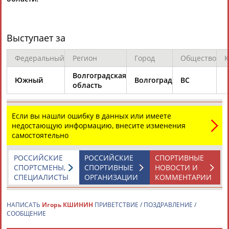
Каримжан
Аделя
Андрей
Герман
Выступает за
АБДРАХМАНОВ
АБДРАХМАНОВА
АБДУВАЛИЕВ
АБДУЛАЕВ
Федеральный
Регион
Город
Общество
К
Волгоградская
Южный
Волгоград
ВС
область
Рамазан
Тагир
Камиль
Загалав
АБДУЛАЕВ
АБДУЛАЕВ
АБДУЛАЗИЗОВ
АБДУЛБЕКОВ
Если вы нашли ошибку в данных или имеете
недостающую информацию, внесите изменения
самостоятельно
Камалудин
Абдула
Магомед
Назир
РОССИЙСКИЕ
РОССИЙСКИЕ
СПОРТИВНЫЕ
АБДУЛДАУДОВ
АБДУЛЖАЛИЛОВ
АБДУЛКАГИРОВ
АБДУЛЛАЕВ
СПОРТСМЕНЫ,
СПОРТИВНЫЕ
НОВОСТИ И
СПЕЦИАЛИСТЫ
ОРГАНИЗАЦИИ
КОММЕНТАРИИ
ЕЩЁ ПЕРСОНЫ
НАПИСАТЬ
Игорь КШИНИН
ПРИВЕТСТВИЕ / ПОЗДРАВЛЕНИЕ /
СООБЩЕНИЕ
24 персон из 13181