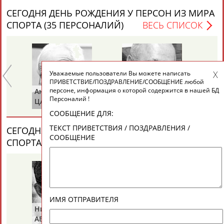
СЕГОДНЯ ДЕНЬ РОЖДЕНИЯ У ПЕРСОН ИЗ МИРА
СПОРТА (35 ПЕРСОНАЛИЙ)
ВЕСЬ СПИСОК
ТАБЛО АКТИВНОСТИ
ЦЕЛИ ПРОЕКТА
КОНТАКТЫ
НАШИ КНОПКИ
РЕКЛАМА
Уважаемые пользователи Вы можете написать
ПРИВЕТСТВИЕ/ПОЗДРАВЛЕНИЕ/СООБЩЕНИЕ любой
персоне, информация о которой содержится в нашей БД
Анатолий
Виктор
Ва
Персоналий !
ЦАРИК
БАЖЕНОВ
С
СООБЩЕНИЕ ДЛЯ:
Вопросы сотрудничества и совместной деятельности
inform@infosport.ru
ТЕКСТ ПРИВЕТСТВИЯ / ПОЗДРАВЛЕНИЯ /
СЕГОДНЯ ДЕНЬ ПАМЯТИ У ПЕРСОН ИЗ МИРА
СООБЩЕНИЕ
Адресов в новостной рассылке: 996
СПОРТА (4 ПЕРСОНАЛИЙ)
ВЕСЬ СПИСОК
Подпишись
©
Стадион, 1998-2026
Разработка и поддержка ООО НАИТ «Стадион»
ИМЯ ОТПРАВИТЕЛЯ
Николай
Борис
Га
АБРАМОВ
РАЗИНСКИЙ
З