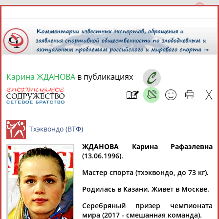
Карина ЖДАНОВА
в публикациях
6 августа 2026 года,
16:05
СПОРТСМЕНЫ, ТРЕНЕРЫ И СПЕЦИАЛИСТЫ
13181
персон
Расширенный поиск
Найдено:
ЖДАНОВА Карина Рафаэлевна
(13.06.1996).
Тхэквондо (ВТФ)
Мастер спорта (тхэквондо, до 73 кг).
Родилась в Казани. Живет в Москве.
Аслаудин
Елена
Мария
Юлия
Серебряный призер чемпионата
АБАЕВ
АБАИМОВА
АБАКУМОВА
АБАЛАКИНА
мира (2017 - смешанная команда).