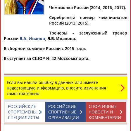
Чемпионка России (2014, 2016, 2017).
Серебряный призер чемпионатов
России (2013, 2015).
Дмитрий
Тамилла
Рамазан
Ростом
АБАРЕНОВ
АБАСОВА
АБАЧАРАЕВ
АБАШИДЗЕ
Тренеры - заслуженный тренер
России
В.А. Иванов
,
Я.В. Иванова
.
В сборной команде России с 2015 года.
Выступает за СШОР № 42 Москомспорта.
Флюра
Татьяна
Акжана
Артур
АББАТЕ-
АББЯСОВА
АБДИКАРИМОВА
АБДРАХМАНОВ
БУЛАТОВА
Если вы нашли ошибку в данных или имеете
недостающую информацию, внесите изменения
самостоятельно
РОССИЙСКИЕ
РОССИЙСКИЕ
СПОРТИВНЫЕ
СПОРТСМЕНЫ,
СПОРТИВНЫЕ
НОВОСТИ И
СПЕЦИАЛИСТЫ
ОРГАНИЗАЦИИ
КОММЕНТАРИИ