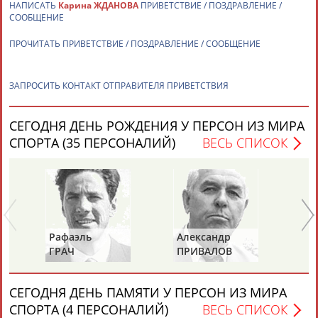
НАПИСАТЬ
Карина ЖДАНОВА
ПРИВЕТСТВИЕ / ПОЗДРАВЛЕНИЕ /
СООБЩЕНИЕ
ПРОЧИТАТЬ ПРИВЕТСТВИЕ / ПОЗДРАВЛЕНИЕ / СООБЩЕНИЕ
ЗАПРОСИТЬ КОНТАКТ ОТПРАВИТЕЛЯ ПРИВЕТСТВИЯ
Каримжан
Аделя
Андрей
Герман
АБДРАХМАНОВ
АБДРАХМАНОВА
АБДУВАЛИЕВ
АБДУЛАЕВ
СЕГОДНЯ ДЕНЬ РОЖДЕНИЯ У ПЕРСОН ИЗ МИРА
СПОРТА (35 ПЕРСОНАЛИЙ)
ВЕСЬ СПИСОК
Рамазан
Тагир
Камиль
Загалав
АБДУЛАЕВ
АБДУЛАЕВ
АБДУЛАЗИЗОВ
АБДУЛБЕКОВ
Рафаэль
Александр
Ан
ГРАЧ
ПРИВАЛОВ
И
Камалудин
Абдула
Магомед
Назир
АБДУЛДАУДОВ
АБДУЛЖАЛИЛОВ
АБДУЛКАГИРОВ
АБДУЛЛАЕВ
СЕГОДНЯ ДЕНЬ ПАМЯТИ У ПЕРСОН ИЗ МИРА
СПОРТА (4 ПЕРСОНАЛИЙ)
ВЕСЬ СПИСОК