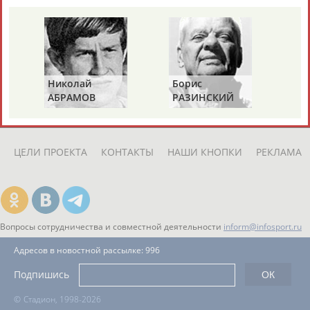
ЕЩЁ ПЕРСОНЫ
24 персон из 13181
Николай
Борис
Га
АБРАМОВ
РАЗИНСКИЙ
З
ТАБЛО АКТИВНОСТИ
ЦЕЛИ ПРОЕКТА
КОНТАКТЫ
НАШИ КНОПКИ
РЕКЛАМА
Вопросы сотрудничества и совместной деятельности
inform@infosport.ru
Адресов в новостной рассылке: 996
Подпишись
©
Стадион, 1998-2026