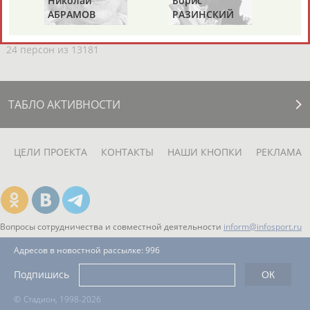
Николай
Борис
Га
ЕЩЁ ПЕРСОНЫ
АБРАМОВ
РАЗИНСКИЙ
З
24 персон из 13181
ТАБЛО АКТИВНОСТИ
ЦЕЛИ ПРОЕКТА
КОНТАКТЫ
НАШИ КНОПКИ
РЕКЛАМА
Вопросы сотрудничества и совместной деятельности
inform@infosport.ru
Адресов в новостной рассылке: 996
Подпишись
©
Стадион, 1998-2026