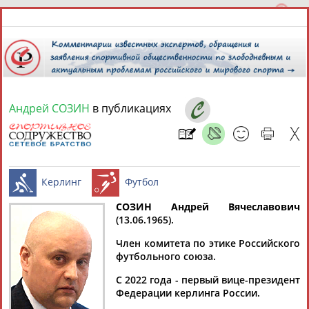
Андрей СОЗИН
в публикациях
6 августа 2026 года,
16:11
СПОРТСМЕНЫ, ТРЕНЕРЫ И СПЕЦИАЛИСТЫ
13181
персон
Расширенный поиск
Найдено:
СОЗИН Андрей Вячеславович
(13.06.1965).
Керлинг
Футбол
Член комитета по этике Российского
футбольного союза.
С 2022 года - первый вице-президент
Аслаудин
Елена
Мария
Юлия
Федерации керлинга России.
АБАЕВ
АБАИМОВА
АБАКУМОВА
АБАЛАКИНА