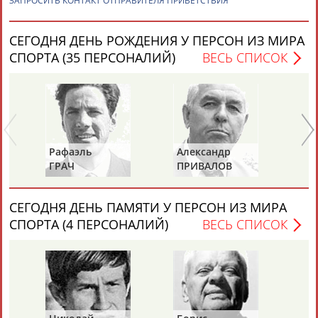
ЗАПРОСИТЬ КОНТАКТ ОТПРАВИТЕЛЯ ПРИВЕТСТВИЯ
СЕГОДНЯ ДЕНЬ РОЖДЕНИЯ У ПЕРСОН ИЗ МИРА
СПОРТА (35 ПЕРСОНАЛИЙ)
ВЕСЬ СПИСОК
Каримжан
Аделя
Андрей
Герман
АБДРАХМАНОВ
АБДРАХМАНОВА
АБДУВАЛИЕВ
АБДУЛАЕВ
Рафаэль
Александр
Ан
ГРАЧ
ПРИВАЛОВ
И
Рамазан
Тагир
Камиль
Загалав
АБДУЛАЕВ
АБДУЛАЕВ
АБДУЛАЗИЗОВ
АБДУЛБЕКОВ
СЕГОДНЯ ДЕНЬ ПАМЯТИ У ПЕРСОН ИЗ МИРА
СПОРТА (4 ПЕРСОНАЛИЙ)
ВЕСЬ СПИСОК
Камалудин
Абдула
Магомед
Назир
АБДУЛДАУДОВ
АБДУЛЖАЛИЛОВ
АБДУЛКАГИРОВ
АБДУЛЛАЕВ