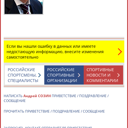
Дмитрий
Тамилла
Рамазан
Ростом
АБАРЕНОВ
АБАСОВА
АБАЧАРАЕВ
АБАШИДЗЕ
Если вы нашли ошибку в данных или имеете
недостающую информацию, внесите изменения
самостоятельно
Флюра
Татьяна
Акжана
Артур
АББАТЕ-
АББЯСОВА
АБДИКАРИМОВА
АБДРАХМАНОВ
БУЛАТОВА
РОССИЙСКИЕ
РОССИЙСКИЕ
СПОРТИВНЫЕ
СПОРТСМЕНЫ,
СПОРТИВНЫЕ
НОВОСТИ И
СПЕЦИАЛИСТЫ
ОРГАНИЗАЦИИ
КОММЕНТАРИИ
НАПИСАТЬ
Андрей СОЗИН
ПРИВЕТСТВИЕ / ПОЗДРАВЛЕНИЕ /
СООБЩЕНИЕ
ПРОЧИТАТЬ ПРИВЕТСТВИЕ / ПОЗДРАВЛЕНИЕ / СООБЩЕНИЕ