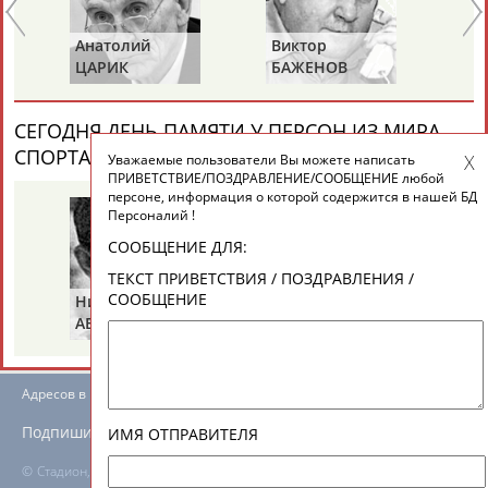
ЕЩЁ ПЕРСОНЫ
Анатолий
Виктор
Ва
ЦАРИК
БАЖЕНОВ
С
24 персон из 13181
СЕГОДНЯ ДЕНЬ ПАМЯТИ У ПЕРСОН ИЗ МИРА
СПОРТА (4 ПЕРСОНАЛИЙ)
ВЕСЬ СПИСОК
Уважаемые пользователи Вы можете написать
ТАБЛО АКТИВНОСТИ
ПРИВЕТСТВИЕ/ПОЗДРАВЛЕНИЕ/СООБЩЕНИЕ любой
персоне, информация о которой содержится в нашей БД
Персоналий !
ЦЕЛИ ПРОЕКТА
КОНТАКТЫ
НАШИ КНОПКИ
РЕКЛАМА
СООБЩЕНИЕ ДЛЯ:
ТЕКСТ ПРИВЕТСТВИЯ / ПОЗДРАВЛЕНИЯ /
СООБЩЕНИЕ
Николай
Борис
Га
АБРАМОВ
РАЗИНСКИЙ
З
Вопросы сотрудничества и совместной деятельности
inform@infosport.ru
Адресов в новостной рассылке: 996
Подпишись
ИМЯ ОТПРАВИТЕЛЯ
©
Стадион, 1998-2026