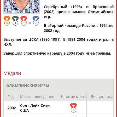
Серебряный (1998) и бронзовый
(2002) призер зимних Олимпийских
игр.
=
Дмитрий
Тамилла
Рамазан
Ростом
0
1
1
2
В сборной команде России с 1994 по
АБАРЕНОВ
АБАСОВА
АБАЧАРАЕВ
АБАШИДЗЕ
2002 год.
Выступал за ЦСКА (1990-1991). В 1991-2004 годах играл в
НХЛ.
Завершил спортивную карьеру в 2004 году из-за травмы.
Флюра
Татьяна
Акжана
Артур
АББАТЕ-
АББЯСОВА
АБДИКАРИМОВА
АБДРАХМАНОВ
БУЛАТОВА
Медали
ОЛИМПИЙСКИЕ ИГРЫ
Год
Место проведения
Занятое место
Дисциплина
Солт-Лейк-Сити,
2002
США
3