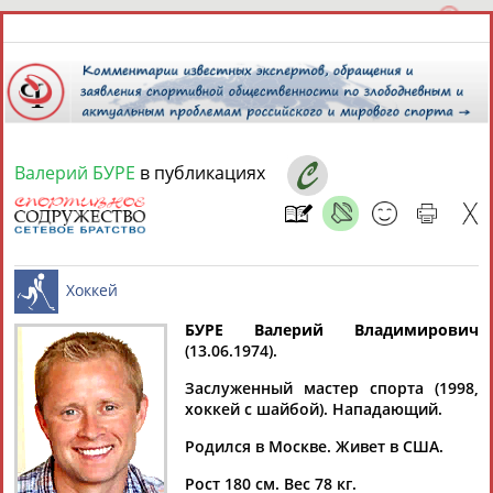
Валерий БУРЕ
в публикациях
6 августа 2026 года,
23:32
СПОРТСМЕНЫ, ТРЕНЕРЫ И СПЕЦИАЛИСТЫ
13181
персон
Расширенный поиск
Найдено:
БУРЕ Валерий Владимирович
(13.06.1974).
Хоккей
Заслуженный мастер спорта (1998,
хоккей с шайбой). Нападающий.
Родился в Москве. Живет в США.
Аслаудин
Елена
Мария
Юлия
АБАЕВ
АБАИМОВА
АБАКУМОВА
АБАЛАКИНА
Рост 180 см. Вес 78 кг.