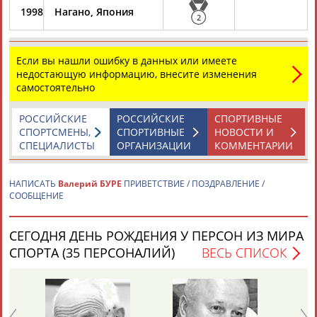
1998
Нагано, Япония
2
Если вы нашли ошибку в данных или имеете
недостающую информацию, внесите изменения
самостоятельно
Каримжан
Аделя
Андрей
Герман
АБДРАХМАНОВ
АБДРАХМАНОВА
АБДУВАЛИЕВ
АБДУЛАЕВ
РОССИЙСКИЕ
РОССИЙСКИЕ
СПОРТИВНЫЕ
СПОРТСМЕНЫ,
СПОРТИВНЫЕ
НОВОСТИ И
СПЕЦИАЛИСТЫ
ОРГАНИЗАЦИИ
КОММЕНТАРИИ
НАПИСАТЬ
Валерий БУРЕ
ПРИВЕТСТВИЕ / ПОЗДРАВЛЕНИЕ /
Рамазан
Тагир
Камиль
Загалав
СООБЩЕНИЕ
АБДУЛАЕВ
АБДУЛАЕВ
АБДУЛАЗИЗОВ
АБДУЛБЕКОВ
СЕГОДНЯ ДЕНЬ РОЖДЕНИЯ У ПЕРСОН ИЗ МИРА
СПОРТА (35 ПЕРСОНАЛИЙ)
ВЕСЬ СПИСОК
Камалудин
Абдула
Магомед
Назир
АБДУЛДАУДОВ
АБДУЛЖАЛИЛОВ
АБДУЛКАГИРОВ
АБДУЛЛАЕВ