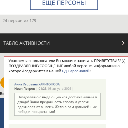
ЕЩЁ ПЕРСОНЫ
24 персон из 179
ТАБЛО АКТИВНОСТИ
Уважаемые пользователи Вы можете написать ПРИВЕТСТВИЕ/
ЦЕЛИ ПРОЕКТА
КОНТАКТЫ
НАШИ КНОПКИ
РЕКЛАМА
ПОЗДРАВЛЕНИЕ/СООБЩЕНИЕ любой персоне, информация о
которой содержится в нашей
БД Персоналий
!
Анна Игоревна ХАРИТОНОВА
Иван Петров
|
01:25
, 08 августа 2026 |
Вопросы сотрудничества и совместной деятельности
inform@infosport.ru
Поздравляю с выдающимися достижениями в
дзюдо! Ваша преданность спорту и успехи
Адресов в новостной рассылке: 997
вдохновляют многих. Желаю вам дальнейших
побед и процветания!
Подпишись
©
Стадион, 1998-2026