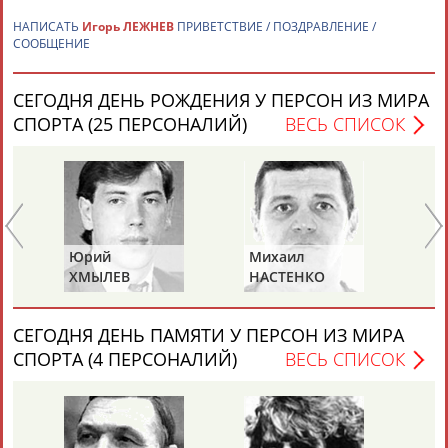
НАПИСАТЬ
Игорь ЛЕЖНЕВ
ПРИВЕТСТВИЕ / ПОЗДРАВЛЕНИЕ /
СООБЩЕНИЕ
СЕГОДНЯ ДЕНЬ РОЖДЕНИЯ У ПЕРСОН ИЗ МИРА
СПОРТА (25 ПЕРСОНАЛИЙ)
ВЕСЬ СПИСОК
Каримжан
Аделя
Андрей
Герман
АБДРАХМАНОВ
АБДРАХМАНОВА
АБДУВАЛИЕВ
АБДУЛАЕВ
Юрий
Михаил
Па
Рамазан
Тагир
Камиль
Загалав
ХМЫЛЕВ
НАСТЕНКО
М
АБДУЛАЕВ
АБДУЛАЕВ
АБДУЛАЗИЗОВ
АБДУЛБЕКОВ
СЕГОДНЯ ДЕНЬ ПАМЯТИ У ПЕРСОН ИЗ МИРА
СПОРТА (4 ПЕРСОНАЛИЙ)
ВЕСЬ СПИСОК
Камалудин
Абдула
Магомед
Назир
АБДУЛДАУДОВ
АБДУЛЖАЛИЛОВ
АБДУЛКАГИРОВ
АБДУЛЛАЕВ