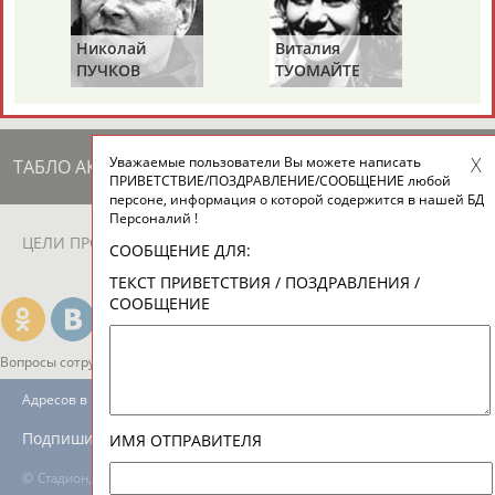
ЕЩЁ ПЕРСОНЫ
Николай
Виталия
Ми
ПУЧКОВ
ТУОМАЙТЕ
Ш
24 персон из 13181
Уважаемые пользователи Вы можете написать
ТАБЛО АКТИВНОСТИ
ПРИВЕТСТВИЕ/ПОЗДРАВЛЕНИЕ/СООБЩЕНИЕ любой
персоне, информация о которой содержится в нашей БД
Персоналий !
ЦЕЛИ ПРОЕКТА
КОНТАКТЫ
НАШИ КНОПКИ
РЕКЛАМА
СООБЩЕНИЕ ДЛЯ:
ТЕКСТ ПРИВЕТСТВИЯ / ПОЗДРАВЛЕНИЯ /
СООБЩЕНИЕ
Вопросы сотрудничества и совместной деятельности
inform@infosport.ru
Адресов в новостной рассылке: 996
Подпишись
ИМЯ ОТПРАВИТЕЛЯ
©
Стадион, 1998-2026