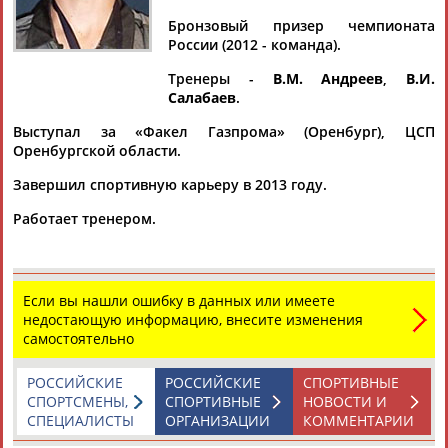
Бронзовый призер чемпионата
России (2012 - команда).
Тренеры -
В.М. Андреев
,
В.И.
Дмитрий
Тамилла
Рамазан
Ростом
Салабаев
.
АБАРЕНОВ
АБАСОВА
АБАЧАРАЕВ
АБАШИДЗЕ
Выступал за «Факел Газпрома» (Оренбург), ЦСП
Оренбургской области.
Завершил спортивную карьеру в 2013 году.
Флюра
Татьяна
Акжана
Артур
Работает тренером.
АББАТЕ-
АББЯСОВА
АБДИКАРИМОВА
АБДРАХМАНОВ
БУЛАТОВА
Если вы нашли ошибку в данных или имеете
недостающую информацию, внесите изменения
самостоятельно
РОССИЙСКИЕ
РОССИЙСКИЕ
СПОРТИВНЫЕ
СПОРТСМЕНЫ,
СПОРТИВНЫЕ
НОВОСТИ И
СПЕЦИАЛИСТЫ
ОРГАНИЗАЦИИ
КОММЕНТАРИИ