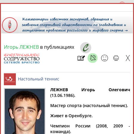
Игорь ЛЕЖНЕВ
в публикациях
8 августа 2026 года,
10:39
СПОРТСМЕНЫ, ТРЕНЕРЫ И СПЕЦИАЛИСТЫ
13181
персон
Расширенный поиск
Найдено:
ЛЕЖНЕВ Игорь
Олегович
(13.06.1986).
Настольный теннис
Мастер спорта (настольный теннис).
Живет в Оренбурге.
Аслаудин
Елена
Мария
Юлия
Чемпион России (2008, 2009 -
АБАЕВ
АБАИМОВА
АБАКУМОВА
АБАЛАКИНА
команда).