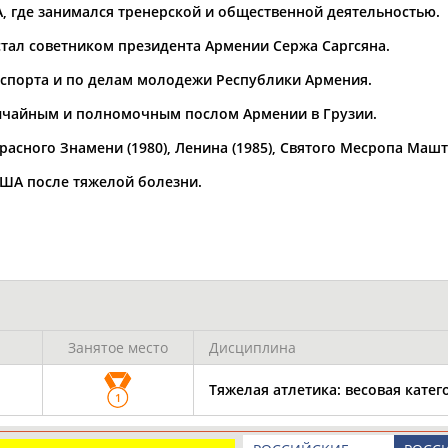
Каримжан
Аделя
Андрей
А, где занимался тренерской и общественной деятельностью.
АБДРАХМАНОВ
АБДРАХМАНОВА
АБДУВАЛИЕВ
 стал советником президента Армении Сержа Саргсяна.
 спорта и по делам молодежи Республики Армения.
вычайным и полномочным послом Армении в Грузии.
сного Знамени (1980), Ленина (1985), Святого Месропа Машто
Абдула
Магомед
Назир
АБДУЛЖАЛИЛОВ
АБДУЛКАГИРОВ
АБДУЛЛАЕВ
 США после тяжелой болезни.
естном спортсмене, тренере, специалисте или исправит
х героев! Герои спорта - это одни из главных патриотов
Занятое место
Дисциплина
Рустам
Магомед
Нурлан
Тяжелая атлетика: весовая катего
1
АБДУРАШИДОВ
АБДУСАЛАМОВ
АБДЫКАЛЫКОВ