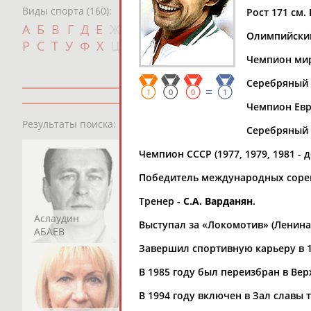
Виды спорта (160):
Рост 171 см. 
Дат
А
Б
В
Г
Д
Е
Ж
З
И
К
Л
М
Н
О
П
Олимпийский 
с
Р
С
Т
У
Ф
Х
Ц
Ч
Ш
Щ
Э
Ю
Я
Чемпион мира 
Серебряный п
=
1
0
0
1
Чемпион Европ
13181
персон
Результаты поиска:
Серебряный п
Чемпион СССР (1977, 1979, 1981 - до 
Победитель международных соревно
Тренер -
С.А. Варданян
.
Аслаудин
Елена
Мария
Выступал за «Локомотив» (Ленинак
АБАЕВ
АБАИМОВА
АБАКУМОВА
Завершил спортивную карьеру в 1
В 1985 году был переизбран в Ве
В 1994 году включен в Зал славы 