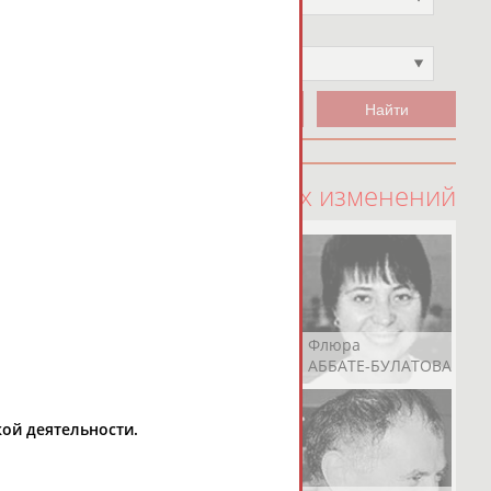
Чемпион
Не выбран
100 последних изменений
Рамазан
Ростом
Флюра
АБАЧАРАЕВ
АБАШИДЗЕ
АББАТЕ-БУЛАТОВА
кой деятельности.