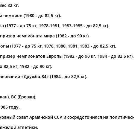
Вес 82 кг.
а рождения
чемпион (1980 - до 82,5 кг).
по
чч
мм
год
чч
мм
год
(1977 - до 75 кг, 1978-1981, 1983-1985 - до 82,5 кг).
ризер чемпионата мира (1982 - до 90 кг).
ы (1977 - до 75 кг, 1978, 1980, 1981, 1983 - до 82,5 кг).
ризер чемпионатов Европы (1982 - до 90 кг, 1984 - до 82,5 кг).
82,5 кг, 1982 - до 90 кг).
ваний «Дружба-84» (1984 - до 82,5 кг).
Юлия
Дмитрий
Тамилла
ан), ВС (Ереван).
АБАЛАКИНА
АБАРЕНОВ
АБАСОВА
985 году.
рховный совет Армянской ССР и сосредоточился на политичес
тяжелой атлетики.