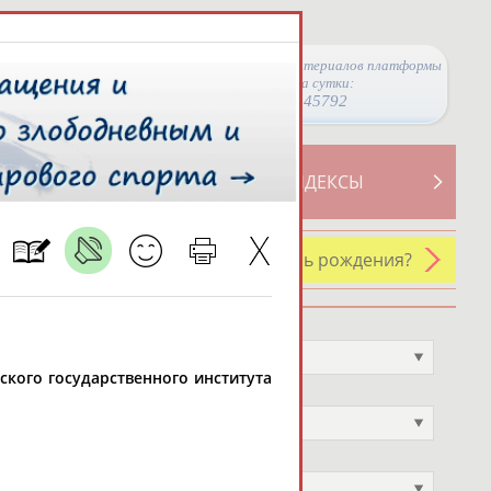
Просмотры материалов платформы
за сутки:
45792
ТИВНОСТИ
СВОДНЫЕ ИНДЕКСЫ
У кого сегодня день рождения?
Профессия
Не выбран
янского государственного института
Спортивное звание
Не выбран
Учёное звание
Не выбран