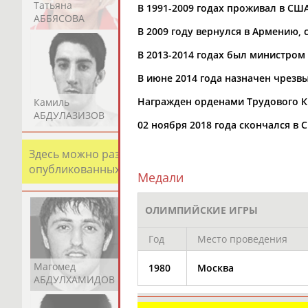
Татьяна
Акжана
Артур
В 1991-2009 годах проживал в СШ
АББЯСОВА
АБДИКАРИМОВА
АБДРАХМАНОВ
В 2009 году вернулся в Армению,
В 2013-2014 годах был министром
В июне 2014 года назначен чрез
Награжден орденами Трудового Кра
Камиль
Загалав
Камалудин
АБДУЛАЗИЗОВ
АБДУЛБЕКОВ
АБДУЛДАУДОВ
02 ноября 2018 года скончался в
Здесь можно разместить информацию о хорошо изв
опубликованных записях. Страна должна знать свои
Медали
ОЛИМПИЙСКИЕ ИГРЫ
Год
Место проведения
Магомед
Шамиль
Адлан
1980
Москва
АБДУЛХАМИДОВ
АБДУРАХМАНОВ
АБДУРАШИДОВ