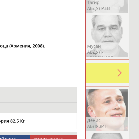
Герман
Рамазан
Тагир
АБДУЛАЕВ
АБДУЛАЕВ
АБДУЛАЕВ
ца (Армения, 2008).
Аслан
Эмиль
Мусан
АБДУЛЛИН
АБДУЛЛИН
АБДУЛ-
МУСЛИМОВ
ь какую-либо ошибку в уже
 своей страны!
Эдуард
Уулу Азамат
Денис
рия 82,5 Кг
АБЗАЛИМОВ
АБИБИЛЛА
АБЛЯЗИН