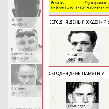
Если вы нашли ошибку в данных
информацию, внесите изменения
Юрий
Никита
Виктор
СЕГОДНЯ ДЕНЬ РОЖДЕНИЯ У
АБОВЯН
АБОЗОВИК
АБОИМОВ
Константин
Константин
Николай
Харис
Валерий
АБРАМОВ
АБРАМОВ
АБРАМОВ
ЮНИЧЕВ
ПУШКАРЕВ
СЕГОДНЯ ДЕНЬ ПАМЯТИ У П
Наталья
Нелли
Светлана
АБРАМОВА
АБРАМОВА
АБРАМОВА
Альгирдас
Иван
63 персон из 13181