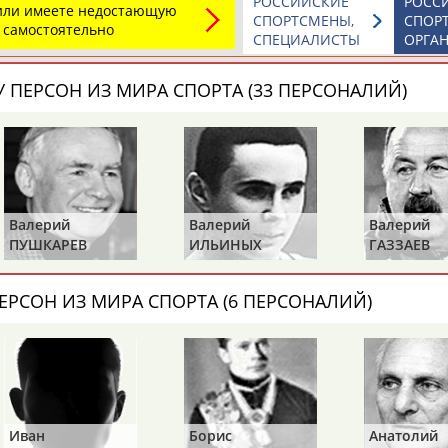
РОССИЙСКИЕ
РОСС
 или имеете недостающую
СПОРТСМЕНЫ,
СПОР
 самостоятельно
СПЕЦИАЛИСТЫ
ОРГА
Элизабет
Захария
Александр
 ПЕРСОН ИЗ МИРА СПОРТА (33 ПЕРСОНАЛИЙ)
АБРААМЯН
АБРАМАШВИЛИ
АБРАМОВ
Павел
Дарья
Екатерина
Валерий
Валерий
Владими
АБРАМОВ
АБРАМОВА
АБРАМОВА
ИЛЬИНЫХ
ГАЗЗАЕВ
РЫБАКО
ЕРСОН ИЗ МИРА СПОРТА (6 ПЕРСОНАЛИЙ)
Тамара
Дмитрий
Маргарита
АБРАМОВА
АБРАМОВИЧ
АБРАМОВИЧ
Борис
Анатолий
Алексан
ЕЩЁ ПЕРСОНЫ