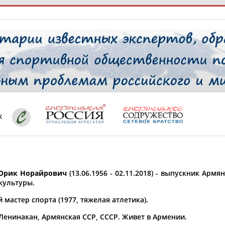
РЕСУРСНАЯ ПЛОЩАДКА
ТАБЛО АК
 специалисты
х
ставляет регион*
 выбран
Юрик Норайрович
(13.06.1956 - 02.11.2018) - выпускник Арм
* для действующих спортсменов
то рождения
культуры.
 выбран
мастер спорта (1977, тяжелая атлетика).
ион проживания
 Ленинакан, Армянская ССР, СССР. Живет в Армении.
 выбран