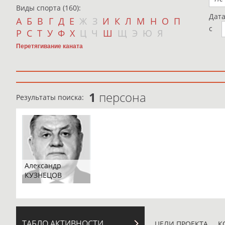
Виды спорта (160):
Дат
А
Б
В
Г
Д
Е
Ж
З
И
К
Л
М
Н
О
П
с
Р
С
Т
У
Ф
Х
Ц
Ч
Ш
Щ
Э
Ю
Я
Перетягивание каната
1
персона
Результаты поиска:
Александр
КУЗНЕЦОВ
ТАБЛО АКТИВНОСТИ
ЦЕЛИ ПРОЕКТА
К