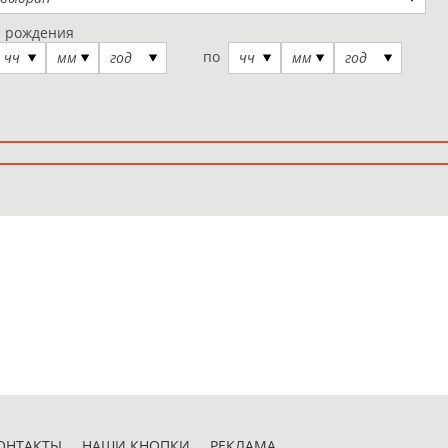
а рождения
по
чч
мм
год
чч
мм
год
ОНТАКТЫ
НАШИ КНОПКИ
РЕКЛАМА