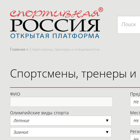
Главная »
Спортсмены, тренеры и специалисты
Спортсмены, тренеры и
ФИО
Пред
Не
Олимпийские виды спорта
Мес
Летние
Не
Рег
Зимние
Не