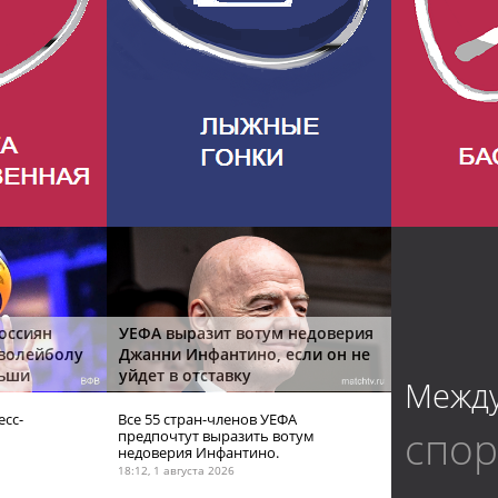
оссиян
УЕФА выразит вотум недоверия
 волейболу
Джанни Инфантино, если он не
льши
уйдет в отставку
Межд
есс-
Все 55 стран-членов УЕФА
спо
предпочтут выразить вотум
недоверия Инфантино.
18:12, 1 августа 2026