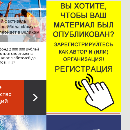
й фестиваль
олейбола «Комус
 пройдёт в Великом
фонд 2 000 000 рублей
роться спортсмены
ня: от любителей до
лов.
11:27
е
ство
ций