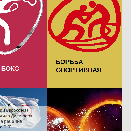
ии Евросоюза
аила Дегтярева
на рабочие
с ОКР