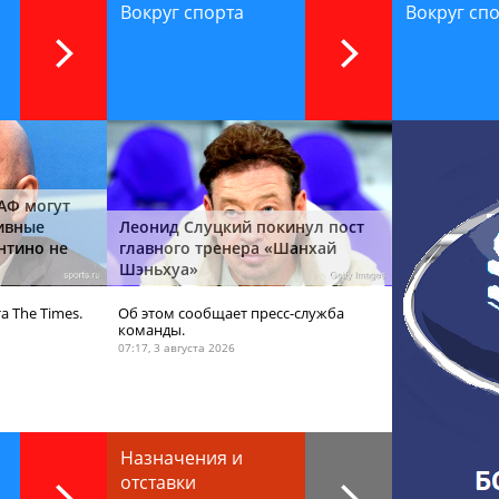
Вокруг спорта
Вокруг сп
АФ могут
ивные
Леонид Слуцкий покинул пост
нтино не
главного тренера «Шанхай
Шэньхуа»
а The Times.
Об этом сообщает пресс-служба
команды.
07:17, 3 августа 2026
Назначения и
отставки