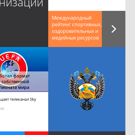
низации
Международный
рейтинг спортивных,
оздоровительных и
медийных ресурсов
ботал формат
 собственной
пионата мира
щает телеканал Sky
026