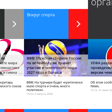
орга
Вокруг спорта
сии
ВФВ: Мужская сборная России
нате мира
по волейболу не примет
УЕФА разра
гимнастике
участия в чемпионате мира
проведения
а и гимна
2027 года в Польше
версии чем
екретарь
ВФВ: На турнире будет «критически
Об этом сооб
еского союза
мало спорта и очень много
News.
политики».
15:12, 31 июля 2
13:52, 4 августа 2026