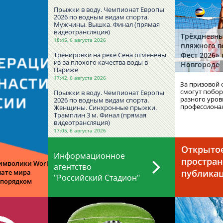
ХАМИТОВА))
Прыжки в воду. Чемпионат Европы
2026 по водным видам спорта.
Мужчины. Вышка. Финал (прямая
видеотрансляция)
Трёхдневны
18:45, 6 августа 2026
пляжного в
Тренировки на реке Сена отменены
Фест 2026»
из-за плохого качества воды в
Новгороде
Париже
17:42, 6 августа 2026
За призовой 
смогут побо
Прыжки в воду. Чемпионат Европы
разного уров
2026 по водным видам спорта.
профессиона
Женщины. Синхронные прыжки.
Трамплин 3 м. Финал (прямая
видеотрансляция)
17:05, 6 августа 2026
Скончался заслуженный тренер
Открыто
СССР по дзюдо Владимир Каплин
Информационное
простран
15:32, 6 августа 2026
символики World
агентство
публика
нате мира
"Российский Стадион"
 порядком