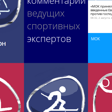
комментарии
«МОК принял 
ведущих
введенные Е
против госпо
08:32, 2 августа 
спортивных
экспертов
МОК