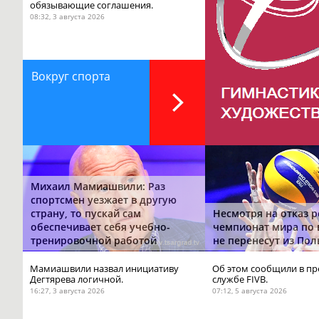
обязывающие соглашения.
08:32, 3 августа 2026
Вокруг спорта
Михаил Мамиашвили: Раз
спортсмен уезжает в другую
страну, то пускай сам
Несмотря на отказ р
обеспечивает себя учебно-
чемпионат мира по
тренировочной работой
не перенесут из По
Мамиашвили назвал инициативу
Об этом сообщили в пр
Дегтярева логичной.
службе FIVB.
16:27, 3 августа 2026
07:12, 5 августа 2026