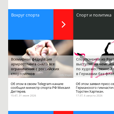
Вокруг спорта
Спорт и политика
Всемирная федерация
Спортсменки из Рос
армрестлинга сняла все
выступят на чемпио
ограничения с российских
по художественной 
спортсменов
в Германии без флаг
Об этом в своем Telegram-канале
Об этом заявил пресс-с
сообщил министр спорта РФ Михаил
Германского гимнастич
Дегтярев.
Торстен Хартман.
15:47, 31 июля 2026
17:37, 6 августа 2026