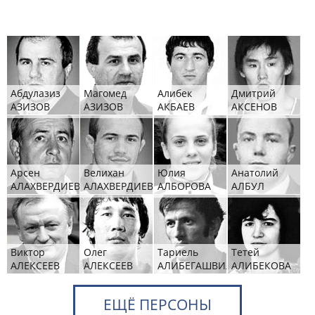
Абдулазиз
Магомед
Алибек
Дмитрий
АЗИЗОВ
АЗИЗОВ
АКБАЕВ
АКСЕНОВ
Арсен
Велихан
Юлия
Анатолий
АЛАХВЕРДИЕВ
АЛАХВЕРДИЕВ
АЛБОРОВА
АЛБУЛ
Виктор
Олег
Тариель
Тетей
АЛЕКСЕЕВ
АЛЕКСЕЕВ
АЛИБЕГАШВИЛИ
АЛИБЕКОВА
ЕЩЁ ПЕРСОНЫ