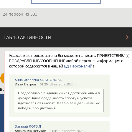
24 персон из 533
ТАБЛО АКТИВНОСТИ
Уважаемые пользователи Вы можете написать ПРИВЕТСТВИЕ/
ЦЕЛИ ПРОЕКТА
КОНТАКТЫ
НАШИ КНОПКИ
РЕКЛАМА
ПОЗДРАВЛЕНИЕ/СООБЩЕНИЕ любой персоне, информация о
которой содержится в нашей
БД Персоналий
!
Анна Игоревна ХАРИТОНОВА
Иван Петров
|
01:25
, 08 августа 2026 |
Вопросы сотрудничества и совместной деятельности
inform@infosport.ru
Поздравляю с выдающимися достижениями в
дзюдо! Ваша преданность спорту и успехи
Адресов в новостной рассылке: 997
вдохновляют многих. Желаю вам дальнейших
побед и процветания!
Подпишись
©
Стадион, 1998-2026
Виталий ЛОГВИН
Разработка и поддержка ООО НАИТ «Стадион»
Александр Петухов
|
11:41
, 02 августа 2026 |