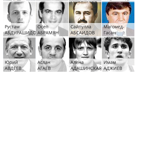
МУСЛИМОВ
Рустам
Осеп
Сайпулла
Магомед-
АБДУРАШИДОВ
АБРАМЯН
АБСАИДОВ
Гасан
АБУШЕВ
Юрий
Аслан
Алена
Имам
АВДЕЕВ
АГАЕВ
АДАШИНСКАЯ
АДЖИЕВ