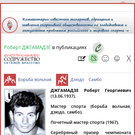
Роберт ДЖГАМАДЗЕ
в публикациях
7 августа 2026 года,
17:18
СПОРТСМЕНЫ, ТРЕНЕРЫ И СПЕЦИАЛИСТЫ
13181
персон
Расширенный поиск
Найдено:
ДЖГАМАДЗЕ Роберт Георгиевич
(13.06.1937).
Борьба вольная
Дзюдо
Самб
Мастер спорта (борьба вольная,
дзюдо, самбо).
Почетный мастер спорта (1967).
Аслаудин
Елена
Мария
Юлия
АБАЕВ
АБАИМОВА
АБАКУМОВА
АБАЛАКИНА
Серебряный призер чемпионата