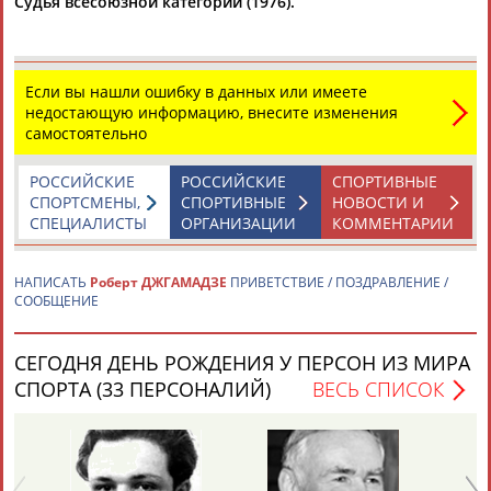
Судья всесоюзной категории (1976).
Если вы нашли ошибку в данных или имеете
недостающую информацию, внесите изменения
самостоятельно
Каримжан
Аделя
Андрей
Герман
АБДРАХМАНОВ
АБДРАХМАНОВА
АБДУВАЛИЕВ
АБДУЛАЕВ
РОССИЙСКИЕ
РОССИЙСКИЕ
СПОРТИВНЫЕ
СПОРТСМЕНЫ,
СПОРТИВНЫЕ
НОВОСТИ И
СПЕЦИАЛИСТЫ
ОРГАНИЗАЦИИ
КОММЕНТАРИИ
НАПИСАТЬ
Роберт ДЖГАМАДЗЕ
ПРИВЕТСТВИЕ / ПОЗДРАВЛЕНИЕ /
Рамазан
Тагир
Камиль
Загалав
СООБЩЕНИЕ
АБДУЛАЕВ
АБДУЛАЕВ
АБДУЛАЗИЗОВ
АБДУЛБЕКОВ
СЕГОДНЯ ДЕНЬ РОЖДЕНИЯ У ПЕРСОН ИЗ МИРА
СПОРТА (33 ПЕРСОНАЛИЙ)
ВЕСЬ СПИСОК
Камалудин
Абдула
Магомед
Назир
АБДУЛДАУДОВ
АБДУЛЖАЛИЛОВ
АБДУЛКАГИРОВ
АБДУЛЛАЕВ