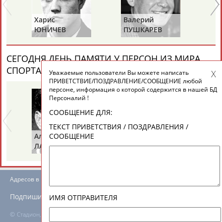
ЕЩЁ ПЕРСОНЫ
Харис
Валерий
Ва
ЮНИЧЕВ
ПУШКАРЕВ
И
24 персон из 13181
СЕГОДНЯ ДЕНЬ ПАМЯТИ У ПЕРСОН ИЗ МИРА
СПОРТА (6 ПЕРСОНАЛИЙ)
ВЕСЬ СПИСОК
Уважаемые пользователи Вы можете написать
ТАБЛО АКТИВНОСТИ
ПРИВЕТСТВИЕ/ПОЗДРАВЛЕНИЕ/СООБЩЕНИЕ любой
персоне, информация о которой содержится в нашей БД
Персоналий !
ЦЕЛИ ПРОЕКТА
КОНТАКТЫ
НАШИ КНОПКИ
РЕКЛАМА
СООБЩЕНИЕ ДЛЯ:
ТЕКСТ ПРИВЕТСТВИЯ / ПОЗДРАВЛЕНИЯ /
Альгирдас
Иван
Бо
СООБЩЕНИЕ
ЛАУРИТЕНАС
ОГАНОВ
Ц
Вопросы сотрудничества и совместной деятельности
inform@infosport.ru
Адресов в новостной рассылке: 996
Подпишись
ИМЯ ОТПРАВИТЕЛЯ
©
Стадион, 1998-2026