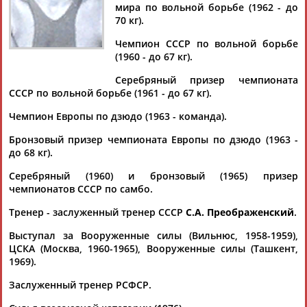
мира по вольной борьбе (1962 - до
70 кг).
Чемпион СССР по вольной борьбе
(1960 - до 67 кг).
Дмитрий
Тамилла
Рамазан
Ростом
АБАРЕНОВ
АБАСОВА
АБАЧАРАЕВ
АБАШИДЗЕ
Серебряный призер чемпионата
СССР по вольной борьбе (1961 - до 67 кг).
Чемпион Европы по дзюдо (1963 - команда).
Бронзовый призер чемпионата Европы по дзюдо (1963 -
Флюра
Татьяна
Акжана
Артур
до 68 кг).
АББАТЕ-
АББЯСОВА
АБДИКАРИМОВА
АБДРАХМАНОВ
БУЛАТОВА
Серебряный (1960) и бронзовый (1965) призер
чемпионатов СССР по самбо.
Тренер - заслуженный тренер СССР
С.А. Преображенский
.
Выступал за Вооруженные силы (Вильнюс, 1958-1959),
ЦСКА (Москва, 1960-1965), Вооруженные силы (Ташкент,
1969).
Заслуженный тренер РСФСР.