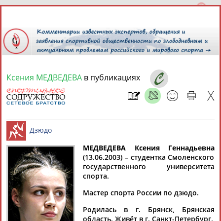
Ксения МЕДВЕДЕВА
в публикациях
8 августа 2026 года,
22:30
СПОРТСМЕНЫ, ТРЕНЕРЫ И СПЕЦИАЛИСТЫ
13181
персон
Расширенный поиск
Найдено:
МЕДВЕДЕВА Ксения Геннадьевна
(13.06.2003) – студентка Смоленского
государственного университета
Дзюдо
спорта.
Мастер спорта России по дзюдо.
Аслаудин
Елена
Мария
Юлия
Родилась в г. Брянск, Брянская
АБАЕВ
АБАИМОВА
АБАКУМОВА
АБАЛАКИНА
область. Живёт в г. Санкт-Петербург.