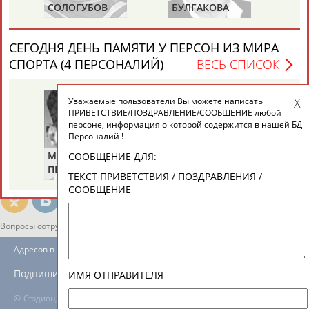
ЕЩЁ ПЕРСОНЫ
СОЛОГУБОВ
БУЛГАКОВА
П
(С
СЕГОДНЯ ДЕНЬ ПАМЯТИ У ПЕРСОН ИЗ МИРА
24 персон из 13181
СПОРТА (4 ПЕРСОНАЛИЙ)
ВЕСЬ СПИСОК
Уважаемые пользователи Вы можете написать
ТАБЛО АКТИВНОСТИ
ПРИВЕТСТВИЕ/ПОЗДРАВЛЕНИЕ/СООБЩЕНИЕ любой
персоне, информация о которой содержится в нашей БД
Персоналий !
ЦЕЛИ ПРОЕКТА
КОНТАКТЫ
НАШИ КНОПКИ
РЕКЛАМА
Михаил
Николай
Ви
СООБЩЕНИЕ ДЛЯ:
ПЕРЕЛЬМАН
ПУЧКОВ
Т
ТЕКСТ ПРИВЕТСТВИЯ / ПОЗДРАВЛЕНИЯ /
(ПЕРЛЬМАН)
СООБЩЕНИЕ
Вопросы сотрудничества и совместной деятельности
inform@infosport.ru
Адресов в новостной рассылке: 996
Подпишись
ИМЯ ОТПРАВИТЕЛЯ
©
Стадион, 1998-2026