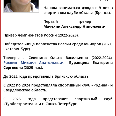
Начала заниматься дзюдо в 9 лет в
спортивном клубе «Сталь» (Брянск).
Первый тренер -
Дмитрий
Тамилла
Рамазан
Ростом
Мачехин Александр Николаевич
.
АБАРЕНОВ
АБАСОВА
АБАЧАРАЕВ
АБАШИДЗЕ
Призер чемпионатов России (2022-2023).
Победительница первенства России среди юниоров (2021,
Екатеринбург).
Флюра
Татьяна
Акжана
Артур
Тренеры -
Селянина Ольга Васильевна
(2022-2024),
АББАТЕ-
АББЯСОВА
АБДИКАРИМОВА
АБДРАХМАНОВ
Рахлин Михаил Анатольевич
, Буравцева Екатерина
БУЛАТОВА
Сергеевна
(2025-н.в.).
До 2022 года представляла Брянскую область.
С 2022 по 2024 представляла спортивный клуб «Родина» и
Свердловскую область.
С 2025 года представляет спортивный клуб
«Турбостроитель» и г. Санкт-Петербург.