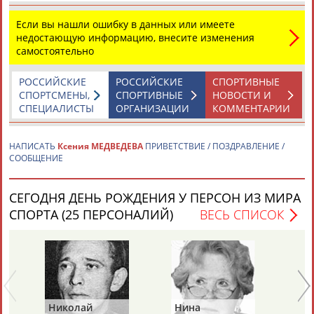
Если вы нашли ошибку в данных или имеете
недостающую информацию, внесите изменения
самостоятельно
РОССИЙСКИЕ
РОССИЙСКИЕ
СПОРТИВНЫЕ
СПОРТСМЕНЫ,
СПОРТИВНЫЕ
НОВОСТИ И
Каримжан
Аделя
Андрей
Герман
СПЕЦИАЛИСТЫ
ОРГАНИЗАЦИИ
КОММЕНТАРИИ
АБДРАХМАНОВ
АБДРАХМАНОВА
АБДУВАЛИЕВ
АБДУЛАЕВ
НАПИСАТЬ
Ксения МЕДВЕДЕВА
ПРИВЕТСТВИЕ / ПОЗДРАВЛЕНИЕ /
СООБЩЕНИЕ
Рамазан
Тагир
Камиль
Загалав
СЕГОДНЯ ДЕНЬ РОЖДЕНИЯ У ПЕРСОН ИЗ МИРА
АБДУЛАЕВ
АБДУЛАЕВ
АБДУЛАЗИЗОВ
АБДУЛБЕКОВ
СПОРТА (25 ПЕРСОНАЛИЙ)
ВЕСЬ СПИСОК
Камалудин
Абдула
Магомед
Назир
АБДУЛДАУДОВ
АБДУЛЖАЛИЛОВ
АБДУЛКАГИРОВ
АБДУЛЛАЕВ
Николай
Нина
Ра