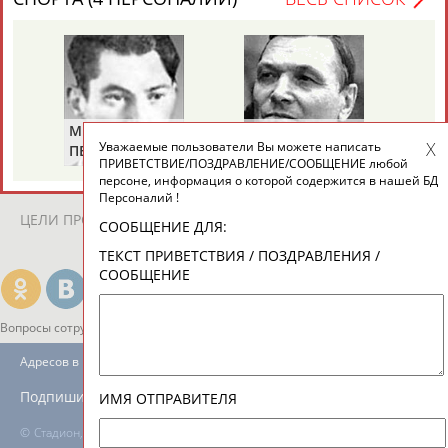
ЕЩЁ ПЕРСОНЫ
24 персон из 13181
Михаил
Николай
Ви
Уважаемые пользователи Вы можете написать
ТАБЛО АКТИВНОСТИ
ПЕРЕЛЬМАН
ПУЧКОВ
Т
ПРИВЕТСТВИЕ/ПОЗДРАВЛЕНИЕ/СООБЩЕНИЕ любой
(ПЕРЛЬМАН)
персоне, информация о которой содержится в нашей БД
Персоналий !
ЦЕЛИ ПРОЕКТА
КОНТАКТЫ
НАШИ КНОПКИ
РЕКЛАМА
СООБЩЕНИЕ ДЛЯ:
ТЕКСТ ПРИВЕТСТВИЯ / ПОЗДРАВЛЕНИЯ /
СООБЩЕНИЕ
Вопросы сотрудничества и совместной деятельности
inform@infosport.ru
Адресов в новостной рассылке: 996
Подпишись
ИМЯ ОТПРАВИТЕЛЯ
©
Стадион, 1998-2026