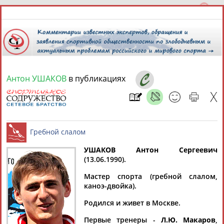
Антон УШАКОВ
в публикациях
8 августа 2026 года,
17:36
СПОРТСМЕНЫ, ТРЕНЕРЫ И СПЕЦИАЛИСТЫ
13181
персон
Расширенный поиск
Найдено:
УШАКОВ Антон Сергеевич
(13.06.1990).
Гребной слалом
Мастер спорта (гребной слалом,
каноэ-двойка).
Родился и живет в Москве.
Аслаудин
Елена
Мария
Юлия
АБАЕВ
АБАИМОВА
АБАКУМОВА
АБАЛАКИНА
Первые тренеры -
Л.Ю. Макаров
,