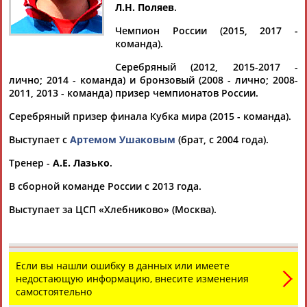
Л.Н. Поляев
.
Чемпион России (2015, 2017 -
команда).
Дмитрий
Тамилла
Рамазан
Ростом
Серебряный (2012, 2015-2017 -
АБАРЕНОВ
АБАСОВА
АБАЧАРАЕВ
АБАШИДЗЕ
лично; 2014 - команда) и бронзовый (2008 - лично; 2008-
2011, 2013 - команда) призер чемпионатов России.
Серебряный призер финала Кубка мира (2015 - команда).
Выступает с
Артемом Ушаковым
(брат, с 2004 года).
Флюра
Татьяна
Акжана
Артур
АББАТЕ-
АББЯСОВА
АБДИКАРИМОВА
АБДРАХМАНОВ
Тренер -
А.Е. Лазько
.
БУЛАТОВА
В сборной команде России с 2013 года.
Выступает за ЦСП «Хлебниково» (Москва).
Если вы нашли ошибку в данных или имеете
недостающую информацию, внесите изменения
самостоятельно