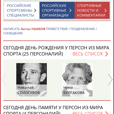
РОССИЙСКИЕ
РОССИЙСКИЕ
СПОРТИВНЫЕ
СПОРТСМЕНЫ,
СПОРТИВНЫЕ
НОВОСТИ И
СПЕЦИАЛИСТЫ
ОРГАНИЗАЦИИ
КОММЕНТАРИИ
НАПИСАТЬ
Антон УШАКОВ
ПРИВЕТСТВИЕ / ПОЗДРАВЛЕНИЕ /
СООБЩЕНИЕ
Каримжан
Аделя
Андрей
Герман
АБДРАХМАНОВ
АБДРАХМАНОВА
АБДУВАЛИЕВ
АБДУЛАЕВ
СЕГОДНЯ ДЕНЬ РОЖДЕНИЯ У ПЕРСОН ИЗ МИРА
СПОРТА (25 ПЕРСОНАЛИЙ)
ВЕСЬ СПИСОК
Рамазан
Тагир
Камиль
Загалав
АБДУЛАЕВ
АБДУЛАЕВ
АБДУЛАЗИЗОВ
АБДУЛБЕКОВ
Николай
Нина
Ра
СОЛОГУБОВ
БУЛГАКОВА
П
Камалудин
Абдула
Магомед
Назир
(С
АБДУЛДАУДОВ
АБДУЛЖАЛИЛОВ
АБДУЛКАГИРОВ
АБДУЛЛАЕВ
СЕГОДНЯ ДЕНЬ ПАМЯТИ У ПЕРСОН ИЗ МИРА
СПОРТА (4 ПЕРСОНАЛИЙ)
ВЕСЬ СПИСОК