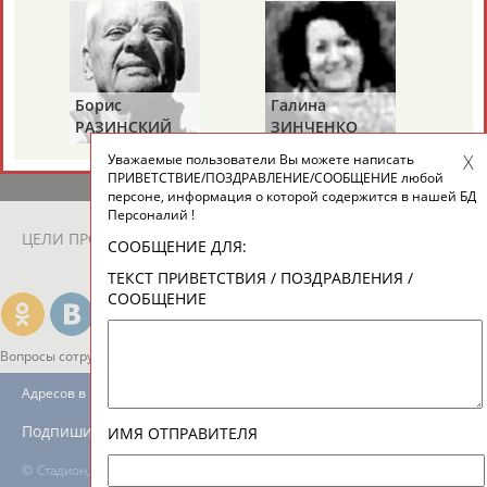
ЕЩЁ ПЕРСОНЫ
24 персон из 13181
Борис
Галина
Ах
РАЗИНСКИЙ
ЗИНЧЕНКО
АН
Уважаемые пользователи Вы можете написать
ТАБЛО АКТИВНОСТИ
ПРИВЕТСТВИЕ/ПОЗДРАВЛЕНИЕ/СООБЩЕНИЕ любой
персоне, информация о которой содержится в нашей БД
Персоналий !
ЦЕЛИ ПРОЕКТА
КОНТАКТЫ
НАШИ КНОПКИ
РЕКЛАМА
СООБЩЕНИЕ ДЛЯ:
ТЕКСТ ПРИВЕТСТВИЯ / ПОЗДРАВЛЕНИЯ /
СООБЩЕНИЕ
Вопросы сотрудничества и совместной деятельности
inform@infosport.ru
Адресов в новостной рассылке: 996
Подпишись
ИМЯ ОТПРАВИТЕЛЯ
©
Стадион, 1998-2026