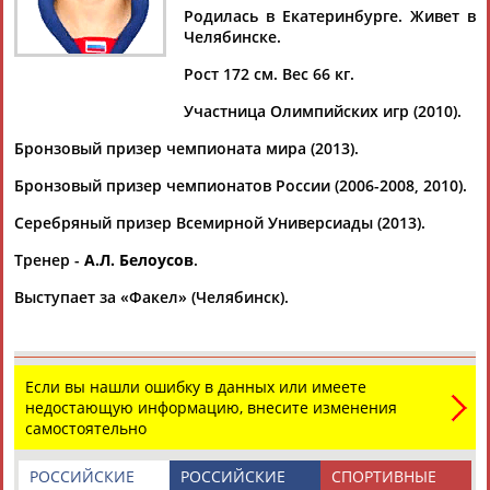
Родилась в Екатеринбурге. Живет в
Челябинске.
Рост 172 см. Вес 66 кг.
Дмитрий
Тамилла
Рамазан
Ростом
Участница Олимпийских игр (2010).
АБАРЕНОВ
АБАСОВА
АБАЧАРАЕВ
АБАШИДЗЕ
Бронзовый призер чемпионата мира (2013).
Бронзовый призер чемпионатов России (2006-2008, 2010).
Серебряный призер Всемирной Универсиады (2013).
Флюра
Татьяна
Акжана
Артур
АББАТЕ-
АББЯСОВА
АБДИКАРИМОВА
АБДРАХМАНОВ
Тренер -
А.Л. Белоусов
.
БУЛАТОВА
Выступает за «Факел» (Челябинск).
Если вы нашли ошибку в данных или имеете
недостающую информацию, внесите изменения
самостоятельно
РОССИЙСКИЕ
РОССИЙСКИЕ
СПОРТИВНЫЕ