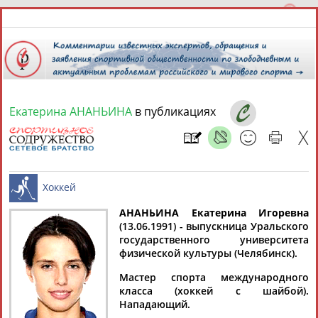
Екатерина АНАНЬИНА
в публикациях
6 августа 2026 года,
07:27
СПОРТСМЕНЫ, ТРЕНЕРЫ И СПЕЦИАЛИСТЫ
13181
персон
Расширенный поиск
Найдено:
АНАНЬИНА Екатерина Игоревна
(13.06.1991) - выпускница Уральского
государственного университета
Хоккей
физической культуры (Челябинск).
Мастер спорта международного
класса (хоккей с шайбой).
Аслаудин
Елена
Мария
Юлия
Нападающий.
АБАЕВ
АБАИМОВА
АБАКУМОВА
АБАЛАКИНА