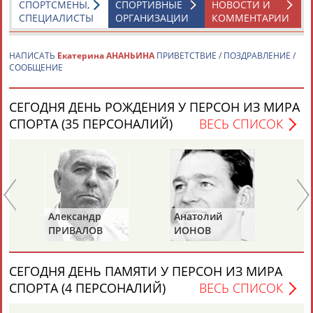
СПОРТСМЕНЫ,
СПОРТИВНЫЕ
НОВОСТИ И
СПЕЦИАЛИСТЫ
ОРГАНИЗАЦИИ
КОММЕНТАРИИ
НАПИСАТЬ
Екатерина АНАНЬИНА
ПРИВЕТСТВИЕ / ПОЗДРАВЛЕНИЕ /
СООБЩЕНИЕ
Каримжан
Аделя
Андрей
Герман
СЕГОДНЯ ДЕНЬ РОЖДЕНИЯ У ПЕРСОН ИЗ МИРА
АБДРАХМАНОВ
АБДРАХМАНОВА
АБДУВАЛИЕВ
АБДУЛАЕВ
СПОРТА (35 ПЕРСОНАЛИЙ)
ВЕСЬ СПИСОК
Рамазан
Тагир
Камиль
Загалав
АБДУЛАЕВ
АБДУЛАЕВ
АБДУЛАЗИЗОВ
АБДУЛБЕКОВ
Александр
Анатолий
Ан
ПРИВАЛОВ
ИОНОВ
Ц
Камалудин
Абдула
Магомед
Назир
СЕГОДНЯ ДЕНЬ ПАМЯТИ У ПЕРСОН ИЗ МИРА
АБДУЛДАУДОВ
АБДУЛЖАЛИЛОВ
АБДУЛКАГИРОВ
АБДУЛЛАЕВ
СПОРТА (4 ПЕРСОНАЛИЙ)
ВЕСЬ СПИСОК