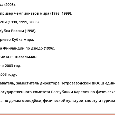
 (2003).
а рождения
призер чемпионатов мира (1998, 1999).
по
чч
мм
год
чч
мм
год
ии (1998, 1999, 2003).
убка России (1998).
ризер Кубка мира.
 Финляндии по дзюдо (1996).
сии
И.Р. Шегельман
.
по 2003 год.
003 году.
Юлия
Дмитрий
Тамилла
одаватель, заместитель директора Петрозаводской ДЮСШ един
АБАЛАКИНА
АБАРЕНОВ
АБАСОВА
 Государственного комитета Республики Карелия по физическо
тра по делам молодёжи, физической культуре, спорту и туриз