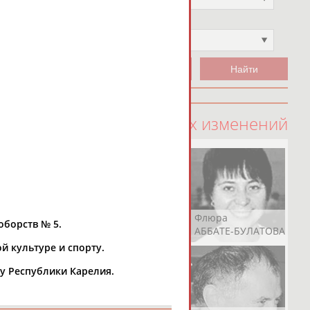
Чемпион
Не выбран
100 последних изменений
Рамазан
Ростом
Флюра
оборств № 5.
АБАЧАРАЕВ
АБАШИДЗЕ
АББАТЕ-БУЛАТОВА
й культуре и спорту.
му Республики Карелия.