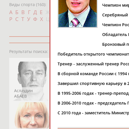
Виды спорта (160):
Чемпион мира
Дат
А
Б
В
Г
Д
Е
Ж
З
И
К
Л
М
Н
О
П
Серебряный 
с
Р
С
Т
У
Ф
Х
Ц
Ч
Ш
Щ
Э
Ю
Я
Чемпион Росс
Обладатель К
Бронзовый п
13181
персон
Результаты поиска:
Победитель открытого чемпионата
Тренер - заслуженный тренер Рос
В сборной команде России с 1994 
Завершил спортивную карьеру в 2
Аслаудин
Елена
Мария
В 1995-2006 годах - тренер-преп
АБАЕВ
АБАИМОВА
АБАКУМОВА
В 2006-2010 годах - председатель
С 2010 года - заместитель Минис