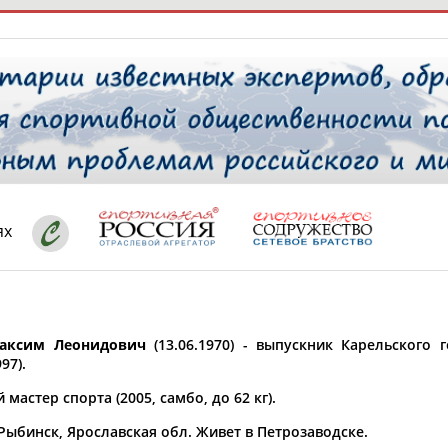
РЕСУРСНАЯ ПЛОЩАДКА
ТАБЛО АК
 специалисты
ях
ставляет регион*
 выбран
аксим Леонидович
(13.06.1970) - выпускник Карельского 
* для действующих спортсменов
то рождения
97).
 выбран
мастер спорта (2005, самбо, до 62 кг).
ион проживания
 Рыбинск, Ярославская обл. Живет в Петрозаводске.
 выбран