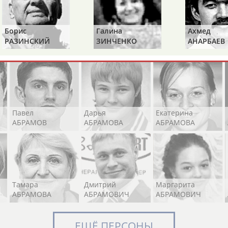
Борис
Галина
Ахмед
Элизабет
Захария
Александр
РАЗИНСКИЙ
ЗИНЧЕНКО
АНАРБАЕВ
АБРААМЯН
АБРАМАШВИЛИ
АБРАМОВ
Павел
Дарья
Екатерина
АБРАМОВ
АБРАМОВА
АБРАМОВА
Тамара
Дмитрий
Маргарита
АБРАМОВА
АБРАМОВИЧ
АБРАМОВИЧ
ЕЩЁ ПЕРСОНЫ