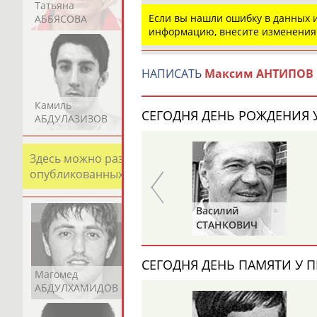
Татьяна
Акжана
Артур
Если вы нашли ошибку в данных
АББЯСОВА
АБДИКАРИМОВА
АБДРАХМАНОВ
информацию, внесите изменения
НАПИСАТЬ
Максим АНТИПОВ
Камиль
Загалав
Камалудин
СЕГОДНЯ ДЕНЬ РОЖДЕНИЯ У
АБДУЛАЗИЗОВ
АБДУЛБЕКОВ
АБДУЛДАУДОВ
Здесь можно разместить информацию о хорошо изв
опубликованных записях. Страна должна знать свои
Виктор
Василий
БАЖЕНОВ
СТАНКОВИЧ
СЕГОДНЯ ДЕНЬ ПАМЯТИ У П
Магомед
Шамиль
Адлан
АБДУЛХАМИДОВ
АБДУРАХМАНОВ
АБДУРАШИДОВ