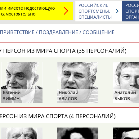
Каримжан
Аделя
Андрей
РОССИЙСКИЕ
РОСС
 или имеете недостающую
АБДРАХМАНОВ
АБДРАХМАНОВА
АБДУВАЛИЕВ
СПОРТСМЕНЫ,
СПОР
 самостоятельно
СПЕЦИАЛИСТЫ
ОРГА
ПРИВЕТСТВИЕ / ПОЗДРАВЛЕНИЕ / СООБЩЕНИЕ
Абдула
Магомед
Назир
 ПЕРСОН ИЗ МИРА СПОРТА (35 ПЕРСОНАЛИЙ)
АБДУЛЖАЛИЛОВ
АБДУЛКАГИРОВ
АБДУЛЛАЕВ
естном спортсмене, тренере, специалисте или исправит
х героев! Герои спорта - это одни из главных патриотов
Евгений
Николай
Анатолий
ЗИМИН
АВИЛОВ
БЫКОВ
ЕРСОН ИЗ МИРА СПОРТА (4 ПЕРСОНАЛИЙ)
Рустам
Магомед
Нурлан
АБДУРАШИДОВ
АБДУСАЛАМОВ
АБДЫКАЛЫКОВ