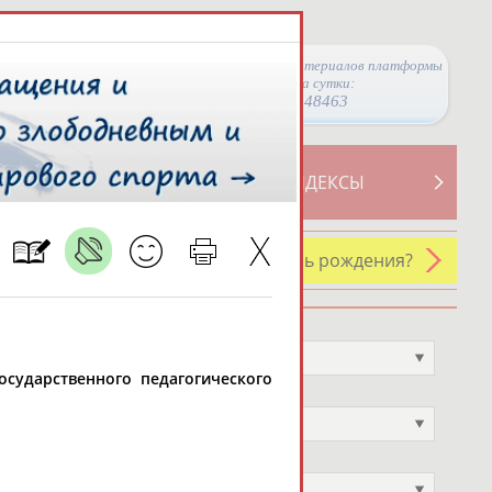
Просмотры материалов платформы
за сутки:
48463
ТИВНОСТИ
СВОДНЫЕ ИНДЕКСЫ
У кого сегодня день рождения?
Профессия
Не выбран
государственного педагогического
Спортивное звание
Не выбран
Учёное звание
Не выбран