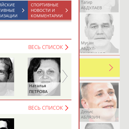
Герман
Рамазан
Тагир
ИЙСКИЕ
СПОРТИВНЫЕ
АБДУЛАЕВ
АБДУЛАЕВ
АБДУЛАЕВ
ТИВНЫЕ
НОВОСТИ И
НИЗАЦИИ
КОММЕНТАРИИ
Аслан
Эмиль
Мусан
ВЕСЬ СПИСОК
АБДУЛЛИН
АБДУЛЛИН
АБДУЛ-
МУСЛИМОВ
ь какую-либо ошибку в уже
 своей страны!
Наталья
Юрий
ПЕТРОВА
КАМИНСКИЙ
ВЕСЬ СПИСОК
Эдуард
Уулу Азамат
Денис
АБЗАЛИМОВ
АБИБИЛЛА
АБЛЯЗИН