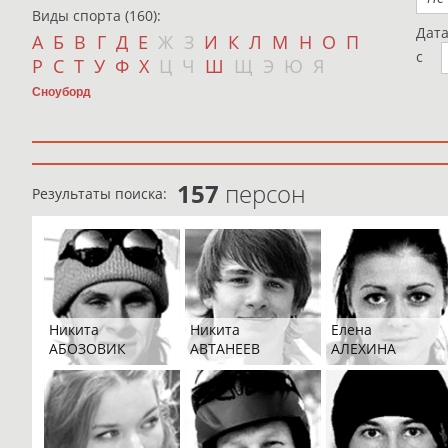
Виды спорта (160):
Дат
А
Б
В
Г
Д
Е
Ж
З
И
К
Л
М
Н
О
П
с
Р
С
Т
У
Ф
Х
Ц
Ч
Ш
Щ
Э
Ю
Я
Сноуборд
157
персон
Результаты поиска:
Никита
Никита
Елена
АБОЗОВИК
АВТАНЕЕВ
АЛЕХИНА