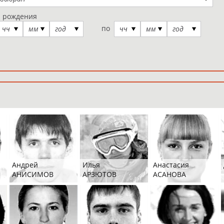
а рождения
по
чч
мм
год
чч
мм
год
Андрей
Илья
Анастасия
АНИСИМОВ
АРЗЮТОВ
АСАНОВА