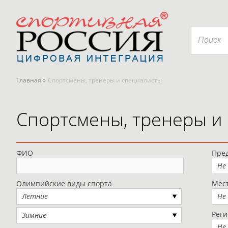
Главная »
Спортсмены, тренеры и специалисты
Спортсмены, тренеры и
ФИО
Пред
Не
Олимпийские виды спорта
Мес
Летние
Не
Рег
Зимние
Не