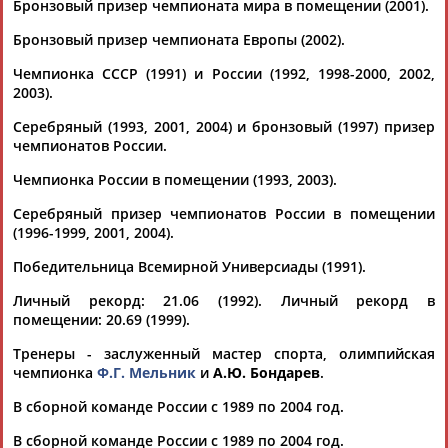
Бронзовый призер чемпионата мира в помещении (2001).
Бронзовый призер чемпионата Европы (2002).
Каримжан
Аделя
Андрей
Герман
Чемпионка СССР (1991) и России (1992, 1998-2000, 2002,
АБДРАХМАНОВ
АБДРАХМАНОВА
АБДУВАЛИЕВ
АБДУЛАЕВ
2003).
Серебряный (1993, 2001, 2004) и бронзовый (1997) призер
чемпионатов России.
Рамазан
Тагир
Камиль
Загалав
Чемпионка России в помещении (1993, 2003).
АБДУЛАЕВ
АБДУЛАЕВ
АБДУЛАЗИЗОВ
АБДУЛБЕКОВ
Серебряный призер чемпионатов России в помещении
(1996-1999, 2001, 2004).
Победительница Всемирной Универсиады (1991).
Камалудин
Абдула
Магомед
Назир
Личный рекорд: 21.06 (1992). Личный рекорд в
АБДУЛДАУДОВ
АБДУЛЖАЛИЛОВ
АБДУЛКАГИРОВ
АБДУЛЛАЕВ
помещении: 20.69 (1999).
Тренеры - заслуженный мастер спорта, олимпийская
ЕЩЁ ПЕРСОНЫ
чемпионка
Ф.Г. Мельник
и
А.Ю. Бондарев
.
В сборной команде России с 1989 по 2004 год.
24 персон из 13181
В сборной команде России с 1989 по 2004 год.