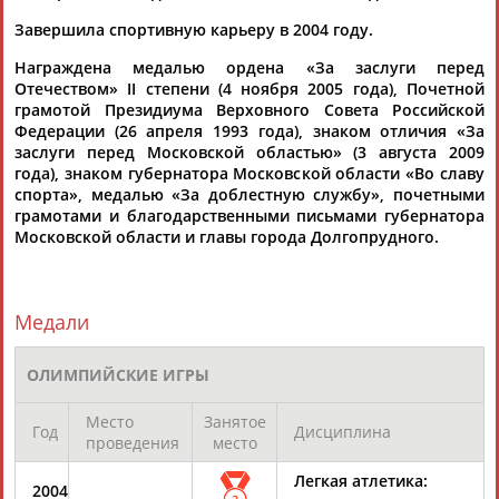
Завершила спортивную карьеру в 2004 году.
Награждена медалью ордена «За заслуги перед
ТАБЛО АКТИВНОСТИ
Отечеством» II степени (4 ноября 2005 года), Почетной
грамотой Президиума Верховного Совета Российской
Федерации (26 апреля 1993 года), знаком отличия «За
ЦЕЛИ ПРОЕКТА
КОНТАКТЫ
НАШИ КНОПКИ
РЕКЛАМА
заслуги перед Московской областью» (3 августа 2009
года), знаком губернатора Московской области «Во славу
спорта», медалью «За доблестную службу», почетными
грамотами и благодарственными письмами губернатора
Московской области и главы города Долгопрудного.
Вопросы сотрудничества и совместной деятельности
inform@infosport.ru
Адресов в новостной рассылке: 996
Медали
Подпишись
ОЛИМПИЙСКИЕ ИГРЫ
©
Стадион, 1998-2026
Разработка и поддержка ООО НАИТ «Стадион»
Место
Занятое
Год
Дисциплина
проведения
место
Легкая атлетика:
2004