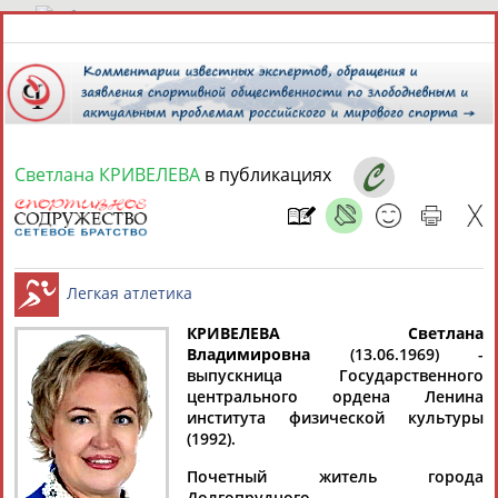
7 августа 2026 года,
20:00
СПОРТСМЕНЫ, ТРЕНЕРЫ И СПЕЦИАЛИСТЫ
Светлана КРИВЕЛЕВА
в публикациях
13181
персон
Расширенный поиск
Найдено:
КРИВЕЛЕВА Светлана
Владимировна
(13.06.1969) -
Аслаудин
Елена
Мария
Юлия
выпускница Государственного
Легкая атлетика
АБАЕВ
АБАИМОВА
АБАКУМОВА
АБАЛАКИНА
центрального ордена Ленина
института физической культуры
(1992).
Почетный житель города
Долгопрудного.