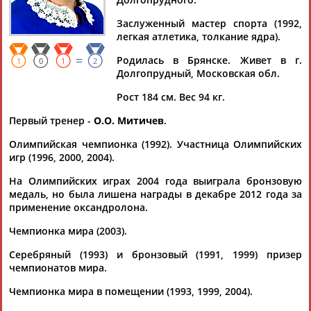
Дмитрий
Тамилла
Рамазан
Ростом
АБАРЕНОВ
АБАСОВА
АБАЧАРАЕВ
АБАШИДЗЕ
Заслуженный мастер спорта (1992,
легкая атлетика, толкание ядра).
=
Родилась в Брянске. Живет в г.
1
0
1
2
Долгопрудный, Московская обл.
Флюра
Татьяна
Акжана
Артур
АББАТЕ-
АББЯСОВА
АБДИКАРИМОВА
АБДРАХМАНОВ
Рост 184 см. Вес 94 кг.
БУЛАТОВА
Первый тренер -
О.О. Митичев
.
Олимпийская чемпионка (1992). Участница Олимпийских
игр (1996, 2000, 2004).
На Олимпийских играх 2004 года выиграла бронзовую
медаль, но была лишена награды в декабре 2012 года за
применение оксандролона.
Чемпионка мира (2003).
Серебряный (1993) и бронзовый (1991, 1999) призер
чемпионатов мира.
Чемпионка мира в помещении (1993, 1999, 2004).