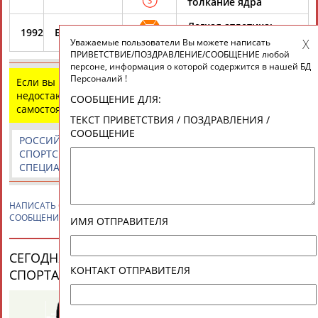
3
толкание ядра
Легкая атлетика:
1992
Барселона
1
толкание ядра
Уважаемые пользователи Вы можете написать
ПРИВЕТСТВИЕ/ПОЗДРАВЛЕНИЕ/СООБЩЕНИЕ любой
персоне, информация о которой содержится в нашей БД
Персоналий !
Если вы нашли ошибку в данных или имеете
недостающую информацию, внесите изменения
СООБЩЕНИЕ ДЛЯ:
самостоятельно
ТЕКСТ ПРИВЕТСТВИЯ / ПОЗДРАВЛЕНИЯ /
СООБЩЕНИЕ
РОССИЙСКИЕ
РОССИЙСКИЕ
СПОРТИВНЫЕ
СПОРТСМЕНЫ,
СПОРТИВНЫЕ
НОВОСТИ И
СПЕЦИАЛИСТЫ
ОРГАНИЗАЦИИ
КОММЕНТАРИИ
НАПИСАТЬ
Светлана КРИВЕЛЕВА
ПРИВЕТСТВИЕ / ПОЗДРАВЛЕНИЕ /
СООБЩЕНИЕ
ИМЯ ОТПРАВИТЕЛЯ
СЕГОДНЯ ДЕНЬ РОЖДЕНИЯ У ПЕРСОН ИЗ МИРА
КОНТАКТ ОТПРАВИТЕЛЯ
СПОРТА (33 ПЕРСОНАЛИЙ)
ВЕСЬ СПИСОК