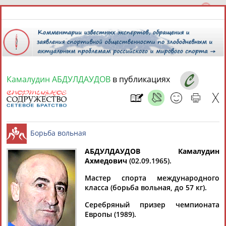
Камалудин АБДУЛДАУДОВ
в публикациях
7 августа 2026 года,
07:15
СПОРТСМЕНЫ, ТРЕНЕРЫ И СПЕЦИАЛИСТЫ
13181
персон
Расширенный поиск
Найдено:
АБДУЛДАУДОВ Камалудин
Ахмедович
(02.09.1965).
Борьба вольная
Мастер спорта международного
класса (борьба вольная, до 57 кг).
Серебряный призер чемпионата
Аслаудин
Елена
Мария
Юлия
Европы (1989).
АБАЕВ
АБАИМОВА
АБАКУМОВА
АБАЛАКИНА