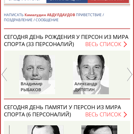
НАПИСАТЬ
Камалудин АБДУЛДАУДОВ
ПРИВЕТСТВИЕ /
ПОЗДРАВЛЕНИЕ / СООБЩЕНИЕ
СЕГОДНЯ ДЕНЬ РОЖДЕНИЯ У ПЕРСОН ИЗ МИРА
Каримжан
Аделя
Андрей
Герман
СПОРТА (33 ПЕРСОНАЛИЙ)
ВЕСЬ СПИСОК
АБДРАХМАНОВ
АБДРАХМАНОВА
АБДУВАЛИЕВ
АБДУЛАЕВ
Рамазан
Тагир
Камиль
Загалав
Владимир
Александр
Ла
АБДУЛАЕВ
АБДУЛАЕВ
АБДУЛАЗИЗОВ
АБДУЛБЕКОВ
РЫБАКОВ
ДИТЯТИН
КА
СЕГОДНЯ ДЕНЬ ПАМЯТИ У ПЕРСОН ИЗ МИРА
Камалудин
Абдула
Магомед
Назир
СПОРТА (6 ПЕРСОНАЛИЙ)
ВЕСЬ СПИСОК
АБДУЛДАУДОВ
АБДУЛЖАЛИЛОВ
АБДУЛКАГИРОВ
АБДУЛЛАЕВ