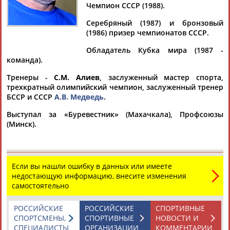
Чемпион СССР (1988).
Серебряный (1987) и бронзовый
(1986) призер чемпионатов СССР.
Дмитрий
Тамилла
Рамазан
Ростом
Обладатель Кубка мира (1987 -
АБАРЕНОВ
АБАСОВА
АБАЧАРАЕВ
АБАШИДЗЕ
команда).
Тренеры -
С.М. Алиев
, заслуженный мастер спорта,
трехкратный олимпийский чемпион, заслуженный тренер
БССР и СССР
А.В. Медведь
.
Флюра
Татьяна
Акжана
Артур
Выступал за «Буревестник» (Махачкала), Профсоюзы
АББАТЕ-
АББЯСОВА
АБДИКАРИМОВА
АБДРАХМАНОВ
(Минск).
БУЛАТОВА
Если вы нашли ошибку в данных или имеете
недостающую информацию, внесите изменения
самостоятельно
РОССИЙСКИЕ
РОССИЙСКИЕ
СПОРТИВНЫЕ
СПОРТСМЕНЫ,
СПОРТИВНЫЕ
НОВОСТИ И
СПЕЦИАЛИСТЫ
ОРГАНИЗАЦИИ
КОММЕНТАРИИ