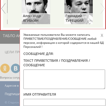
ЕЩЁ ПЕРСОНЫ
Александр
Геннадий
24 персон из 13181
ЯГУБКИН
ТУРЕЦКИЙ
Уважаемые пользователи Вы можете написать
ТАБЛО АКТИВНОСТИ
ПРИВЕТСТВИЕ/ПОЗДРАВЛЕНИЕ/СООБЩЕНИЕ любой
персоне, информация о которой содержится в нашей БД
Персоналий !
ЦЕЛИ ПРОЕКТА
КОНТАКТЫ
НАШИ КНОПКИ
РЕКЛАМА
СООБЩЕНИЕ ДЛЯ:
ТЕКСТ ПРИВЕТСТВИЯ / ПОЗДРАВЛЕНИЯ /
СООБЩЕНИЕ
Вопросы сотрудничества и совместной деятельности
inform@infosport.ru
Адресов в новостной рассылке: 996
Подпишись
ИМЯ ОТПРАВИТЕЛЯ
©
Стадион, 1998-2026