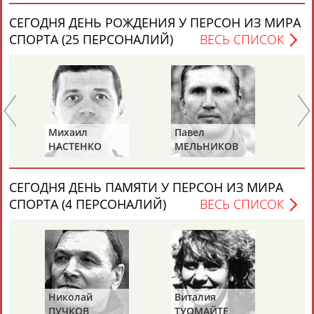
СЕГОДНЯ ДЕНЬ РОЖДЕНИЯ У ПЕРСОН ИЗ МИРА
СПОРТА (25 ПЕРСОНАЛИЙ)
ВЕСЬ СПИСОК
Каримжан
Аделя
Андрей
Герман
АБДРАХМАНОВ
АБДРАХМАНОВА
АБДУВАЛИЕВ
АБДУЛАЕВ
Рамазан
Тагир
Камиль
Загалав
Михаил
Павел
Ал
АБДУЛАЕВ
АБДУЛАЕВ
АБДУЛАЗИЗОВ
АБДУЛБЕКОВ
НАСТЕНКО
МЕЛЬНИКОВ
РА
СЕГОДНЯ ДЕНЬ ПАМЯТИ У ПЕРСОН ИЗ МИРА
СПОРТА (4 ПЕРСОНАЛИЙ)
ВЕСЬ СПИСОК
Камалудин
Абдула
Магомед
Назир
АБДУЛДАУДОВ
АБДУЛЖАЛИЛОВ
АБДУЛКАГИРОВ
АБДУЛЛАЕВ
ЕЩЁ ПЕРСОНЫ
Николай
Виталия
Ми
24 персон из 13181
ПУЧКОВ
ТУОМАЙТЕ
Ш