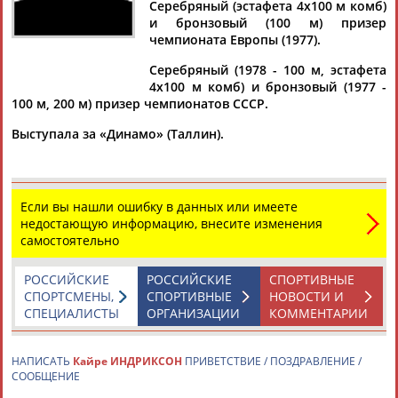
Дмитрий
Тамилла
Рамазан
Ростом
Серебряный (эстафета 4х100 м комб)
АБАРЕНОВ
АБАСОВА
АБАЧАРАЕВ
АБАШИДЗЕ
и бронзовый (100 м) призер
чемпионата Европы (1977).
Серебряный (1978 - 100 м, эстафета
4х100 м комб) и бронзовый (1977 -
100 м, 200 м) призер чемпионатов СССР.
Флюра
Татьяна
Акжана
Артур
АББАТЕ-
АББЯСОВА
АБДИКАРИМОВА
АБДРАХМАНОВ
Выступала за «Динамо» (Таллин).
БУЛАТОВА
Если вы нашли ошибку в данных или имеете
недостающую информацию, внесите изменения
самостоятельно
РОССИЙСКИЕ
РОССИЙСКИЕ
СПОРТИВНЫЕ
СПОРТСМЕНЫ,
СПОРТИВНЫЕ
НОВОСТИ И
СПЕЦИАЛИСТЫ
ОРГАНИЗАЦИИ
КОММЕНТАРИИ
НАПИСАТЬ
Кайре ИНДРИКСОН
ПРИВЕТСТВИЕ / ПОЗДРАВЛЕНИЕ /
СООБЩЕНИЕ