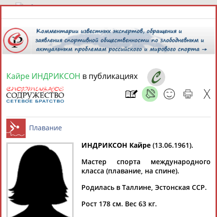
8 августа 2026 года,
16:33
СПОРТСМЕНЫ, ТРЕНЕРЫ И СПЕЦИАЛИСТЫ
Кайре ИНДРИКСОН
в публикациях
13181
персон
Расширенный поиск
Найдено:
ИНДРИКСОН Кайре
(13.06.1961).
Аслаудин
Елена
Мария
Юлия
Мастер спорта международного
Плавание
АБАЕВ
АБАИМОВА
АБАКУМОВА
АБАЛАКИНА
класса (плавание, на спине).
Родилась в Таллине, Эстонская ССР.
Рост 178 см. Вес 63 кг.