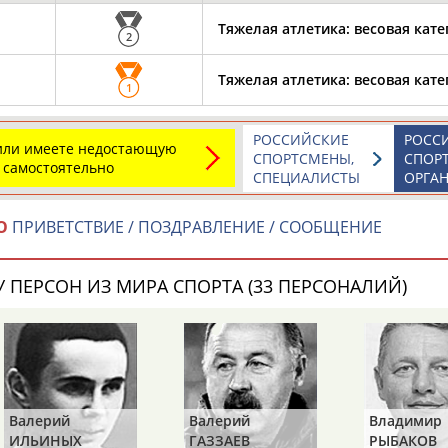
Тяжелая атлетика: весовая кате
2
Тяжелая атлетика: весовая кате
Элизабет
Захария
Александр
1
АБРААМЯН
АБРАМАШВИЛИ
АБРАМОВ
РОССИЙСКИЕ
РОСС
 или имеете недостающую
СПОРТСМЕНЫ,
СПОР
 самостоятельно
СПЕЦИАЛИСТЫ
ОРГА
Павел
Дарья
Екатерина
О
ПРИВЕТСТВИЕ / ПОЗДРАВЛЕНИЕ / СООБЩЕНИЕ
АБРАМОВ
АБРАМОВА
АБРАМОВА
 ПЕРСОН ИЗ МИРА СПОРТА (33 ПЕРСОНАЛИЙ)
Тамара
Дмитрий
Маргарита
АБРАМОВА
АБРАМОВИЧ
АБРАМОВИЧ
Валерий
Валерий
Владимир
ЕЩЁ ПЕРСОНЫ
ИЛЬИНЫХ
ГАЗЗАЕВ
РЫБАКОВ