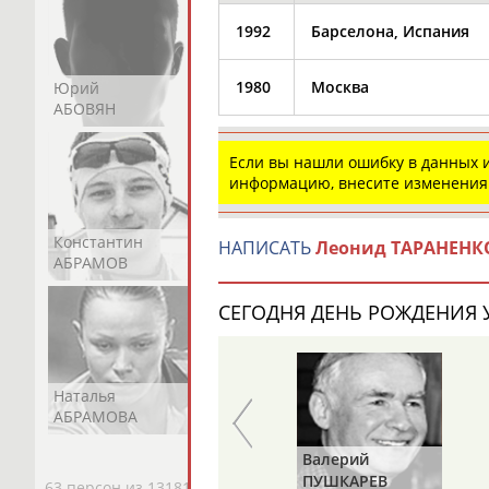
1992
Барселона, Испания
1980
Москва
Юрий
Никита
Виктор
АБОВЯН
АБОЗОВИК
АБОИМОВ
Если вы нашли ошибку в данных
информацию, внесите изменения
Константин
Константин
Николай
НАПИСАТЬ
Леонид ТАРАНЕНК
АБРАМОВ
АБРАМОВ
АБРАМОВ
СЕГОДНЯ ДЕНЬ РОЖДЕНИЯ У
Наталья
Нелли
Светлана
АБРАМОВА
АБРАМОВА
АБРАМОВА
Харис
Валерий
ЮНИЧЕВ
ПУШКАРЕВ
63 персон из 13181