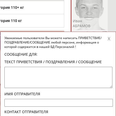
гория 110+ кг
гория 110 кг
Андрей
Валерий
Иван
АБРАМОВ
АБРАМОВ
АБРАМОВ
ИЙСКИЕ
СПОРТИВНЫЕ
Уважаемые пользователи Вы можете написать ПРИВЕТСТВИЕ/
ТИВНЫЕ
НОВОСТИ И
ПОЗДРАВЛЕНИЕ/СООБЩЕНИЕ любой персоне, информация о
НИЗАЦИИ
КОММЕНТАРИИ
которой содержится в нашей БД Персоналий !
СООБЩЕНИЕ ДЛЯ:
Екатерина
Ирина
Лидия
ТЕКСТ ПРИВЕТСТВИЯ / ПОЗДРАВЛЕНИЯ / СООБЩЕНИЕ
АБРАМОВА
АБРАМОВА
АБРАМОВА
ВЕСЬ СПИСОК
Иракли
Осеп
Рамиль
ИМЯ ОТПРАВИТЕЛЯ
АБРАМЯН
АБРАМЯН
АБРАРОВ
Александр
Лариса
КОНТАКТ ОТПРАВИТЕЛЯ
ДИТЯТИН
КАРЛОВА