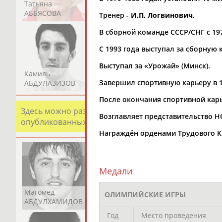
Татьяна
Акжана
Артур
АББЯСОВА
АБДИКАРИМОВА
АБДРАХМАНОВ
Тренер -
И.П. Логвинович
.
В сборной команде СССР/СНГ с 197
С 1993 года выступал за сборную
Выступал за «Урожай» (Минск).
Камиль
Загалав
Камалудин
Завершил спортивную карьеру в 1
АБДУЛАЗИЗОВ
АБДУЛБЕКОВ
АБДУЛДАУДОВ
После окончания спортивной кар
Здесь можно разместить информацию о хорошо изв
Возглавляет представительство Н
опубликованных записях. Страна должна знать свои
Награждён орденами Трудового Кр
Медали
Магомед
Шамиль
Адлан
ОЛИМПИЙСКИЕ ИГРЫ
АБДУЛХАМИДОВ
АБДУРАХМАНОВ
АБДУРАШИДОВ
Год
Место проведения