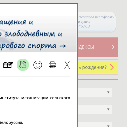
Просмотры материалов платформы
за сутки:
45763
ТИВНОСТИ
СВОДНЫЕ ИНДЕКСЫ
У кого сегодня день рождения?
Профессия
Не выбран
 института механизации сельского
Спортивное звание
Не выбран
Учёное звание
Белоруссия.
Не выбран