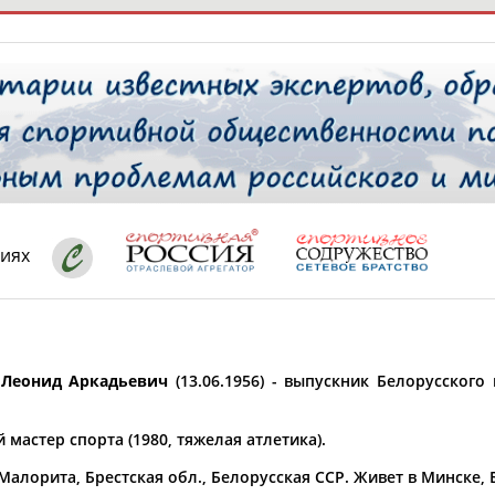
РЕСУРСНАЯ ПЛОЩАДКА
ТАБЛО АК
 специалисты
циях
ставляет регион*
 выбран
Леонид Аркадьевич
(13.06.1956) - выпускник Белорусского
* для действующих спортсменов
то рождения
 выбран
мастер спорта (1980, тяжелая атлетика).
ион проживания
 Малорита, Брестская обл., Белорусская ССР. Живет в Минске, 
 выбран