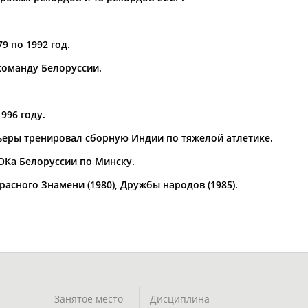
Каримжан
Аделя
Андрей
АБДРАХМАНОВ
АБДРАХМАНОВА
АБДУВАЛИЕВ
9 по 1992 год.
 команду Белоруссии.
Абдула
Магомед
Назир
996 году.
АБДУЛЖАЛИЛОВ
АБДУЛКАГИРОВ
АБДУЛЛАЕВ
ьеры тренировал сборную Индии по тяжелой атлетике.
естном спортсмене, тренере, специалисте или исправит
ОКа Белоруссии по Минску.
х героев! Герои спорта - это одни из главных патриотов
асного Знамени (1980), Дружбы народов (1985).
Рустам
Магомед
Нурлан
АБДУРАШИДОВ
АБДУСАЛАМОВ
АБДЫКАЛЫКОВ
Занятое место
Дисциплина