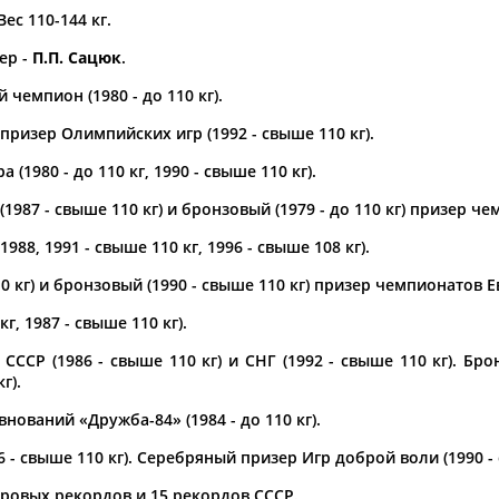
Вес 110-144 кг.
а рождения
ер -
П.П. Сацюк
.
по
чч
мм
год
чч
мм
год
чемпион (1980 - до 110 кг).
ризер Олимпийских игр (1992 - свыше 110 кг).
(1980 - до 110 кг, 1990 - свыше 110 кг).
1987 - свыше 110 кг) и бронзовый (1979 - до 110 кг) призер ч
988, 1991 - свыше 110 кг, 1996 - свыше 108 кг).
0 кг) и бронзовый (1990 - свыше 110 кг) призер чемпионатов Е
г, 1987 - свыше 110 кг).
Юлия
Дмитрий
Тамилла
ССР (1986 - свыше 110 кг) и СНГ (1992 - свыше 110 кг). Б
АБАЛАКИНА
АБАРЕНОВ
АБАСОВА
г).
ований «Дружба-84» (1984 - до 110 кг).
- свыше 110 кг). Серебряный призер Игр доброй воли (1990 - 
ировых рекордов и 15 рекордов СССР.