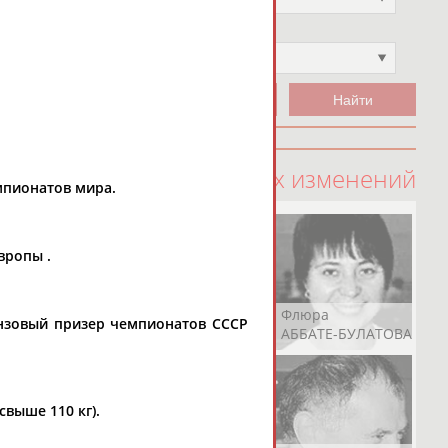
Чемпион
Не выбран
100 последних изменений
емпионатов мира.
вропы .
Рамазан
Ростом
Флюра
ронзовый призер чемпионатов СССР
АБАЧАРАЕВ
АБАШИДЗЕ
АББАТЕ-БУЛАТОВА
свыше 110 кг).