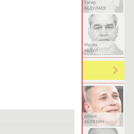
Герман
Рамазан
Тагир
АБДУЛАЕВ
АБДУЛАЕВ
АБДУЛАЕВ
Аслан
Эмиль
Мусан
АБДУЛЛИН
АБДУЛЛИН
АБДУЛ-
МУСЛИМОВ
ь какую-либо ошибку в уже
 своей страны!
Эдуард
Уулу Азамат
Денис
АБЗАЛИМОВ
АБИБИЛЛА
АБЛЯЗИН