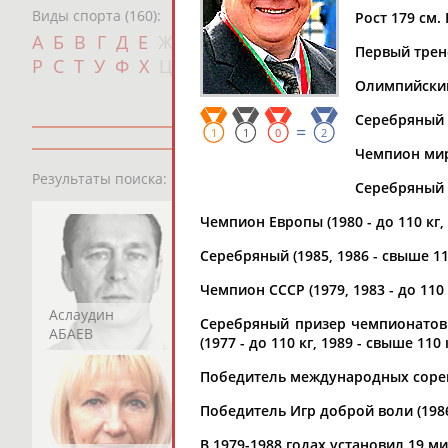
Виды спорта (160):
Рост 179 см. 
Дат
А
Б
В
Г
Д
Е
Ж
З
И
К
Л
М
Н
О
П
Первый трен
с
Р
С
Т
У
Ф
Х
Ц
Ч
Ш
Щ
Э
Ю
Я
Олимпийский 
Серебряный п
=
1
1
0
2
Чемпион мира 
13181
персон
Результаты поиска:
Серебряный (
Чемпион Европы (1980 - до 110 кг, 1
Серебряный (1985, 1986 - свыше 11
Чемпион СССР (1979, 1983 - до 110 к
Аслаудин
Елена
Мария
Серебряный призер чемпионатов С
АБАЕВ
АБАИМОВА
АБАКУМОВА
(1977 - до 110 кг, 1989 - свыше 110 к
Победитель международных соревн
Победитель Игр доброй воли (1986 
В 1979-1988 годах установил 19 м