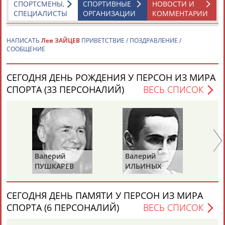
СПОРТСМЕНЫ,
СПОРТИВНЫЕ
НОВОСТИ И
СПЕЦИАЛИСТЫ
ОРГАНИЗАЦИИ
КОММЕНТАРИИ
Каримжан
Аделя
Андрей
Герман
АБДРАХМАНОВ
АБДРАХМАНОВА
АБДУВАЛИЕВ
АБДУЛАЕВ
НАПИСАТЬ
Лев ЗАЙЦЕВ
ПРИВЕТСТВИЕ / ПОЗДРАВЛЕНИЕ /
СООБЩЕНИЕ
СЕГОДНЯ ДЕНЬ РОЖДЕНИЯ У ПЕРСОН ИЗ МИРА
Рамазан
Тагир
Камиль
Загалав
СПОРТА (33 ПЕРСОНАЛИЙ)
ВЕСЬ СПИСОК
АБДУЛАЕВ
АБДУЛАЕВ
АБДУЛАЗИЗОВ
АБДУЛБЕКОВ
Камалудин
Абдула
Магомед
Назир
Валерий
Валерий
Ва
АБДУЛДАУДОВ
АБДУЛЖАЛИЛОВ
АБДУЛКАГИРОВ
АБДУЛЛАЕВ
ПУШКАРЕВ
ИЛЬИНЫХ
ГА
ЕЩЁ ПЕРСОНЫ
СЕГОДНЯ ДЕНЬ ПАМЯТИ У ПЕРСОН ИЗ МИРА
СПОРТА (6 ПЕРСОНАЛИЙ)
ВЕСЬ СПИСОК
24 персон из 13181