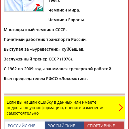
1964).
Дмитрий
Тамилла
Рамазан
Ростом
АБАРЕНОВ
АБАСОВА
АБАЧАРАЕВ
АБАШИДЗЕ
Чемпион мира.
Чемпион Европы.
Многократный чемпион СССР.
Флюра
Татьяна
Акжана
Артур
Почётный работник транспорта России.
АББАТЕ-
АББЯСОВА
АБДИКАРИМОВА
АБДРАХМАНОВ
БУЛАТОВА
Выступал за «Буревестник» Куйбышев.
Заслуженный тренер СССР (1976).
С 1962 по 2009 годы занимался тренерской работой.
Был председателем РФСО «Локомотив».
Если вы нашли ошибку в данных или имеете
недостающую информацию, внесите изменения
самостоятельно
РОССИЙСКИЕ
РОССИЙСКИЕ
СПОРТИВНЫЕ