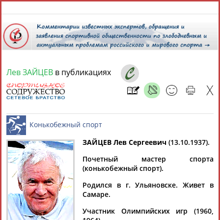
7 августа 2026 года,
02:32
СПОРТСМЕНЫ, ТРЕНЕРЫ И СПЕЦИАЛИСТЫ
Лев ЗАЙЦЕВ
в публикациях
13181
персон
Расширенный поиск
Найдено:
ЗАЙЦЕВ Лев Сергеевич
(13.10.1937).
Почетный мастер спорта
Аслаудин
Елена
Мария
Юлия
Конькобежный спорт
(конькобежный спорт).
АБАЕВ
АБАИМОВА
АБАКУМОВА
АБАЛАКИНА
Родился в г. Ульяновске. Живет в
Самаре.
Участник Олимпийских игр (1960,