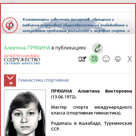
9 августа 2026 года,
07:39
СПОРТСМЕНЫ, ТРЕНЕРЫ И СПЕЦИАЛИСТЫ
Алевтина ПРЯХИНА
в публикациях
13181
персон
Расширенный поиск
Найдено:
ПРЯХИНА Алевтина Викторовна
(13.06.1972).
Аслаудин
Елена
Мария
Юлия
Гимнастика спортивная
АБАЕВ
АБАИМОВА
АБАКУМОВА
АБАЛАКИНА
Мастер спорта международного
класса (спортивная гимнастика).
Родилась в Ашхабаде, Туркменская
ССР.