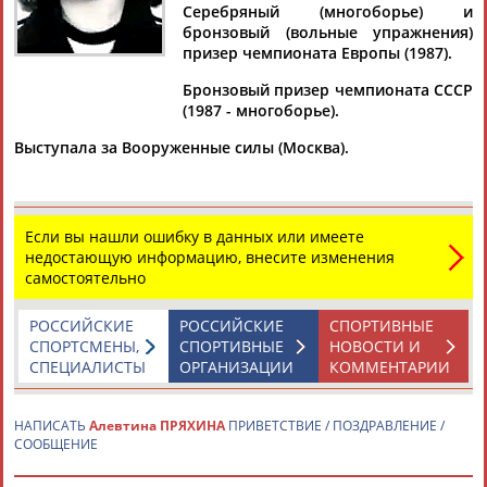
Дмитрий
Тамилла
Рамазан
Ростом
Серебряный (многоборье) и
АБАРЕНОВ
АБАСОВА
АБАЧАРАЕВ
АБАШИДЗЕ
бронзовый (вольные упражнения)
призер чемпионата Европы (1987).
Бронзовый призер чемпионата СССР
(1987 - многоборье).
Флюра
Татьяна
Акжана
Артур
Выступала за Вооруженные силы (Москва).
АББАТЕ-
АББЯСОВА
АБДИКАРИМОВА
АБДРАХМАНОВ
БУЛАТОВА
Если вы нашли ошибку в данных или имеете
недостающую информацию, внесите изменения
самостоятельно
РОССИЙСКИЕ
РОССИЙСКИЕ
СПОРТИВНЫЕ
СПОРТСМЕНЫ,
СПОРТИВНЫЕ
НОВОСТИ И
СПЕЦИАЛИСТЫ
ОРГАНИЗАЦИИ
КОММЕНТАРИИ
НАПИСАТЬ
Алевтина ПРЯХИНА
ПРИВЕТСТВИЕ / ПОЗДРАВЛЕНИЕ /
СООБЩЕНИЕ