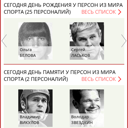
СЕГОДНЯ ДЕНЬ РОЖДЕНИЯ У ПЕРСОН ИЗ МИРА
СПОРТА (25 ПЕРСОНАЛИЙ)
ВЕСЬ СПИСОК
Каримжан
Аделя
Андрей
Герман
АБДРАХМАНОВ
АБДРАХМАНОВА
АБДУВАЛИЕВ
АБДУЛАЕВ
Ольга
Сергей
Иг
Рамазан
Тагир
Камиль
Загалав
БЕЛОВА
ЛАСЬКОВ
С
АБДУЛАЕВ
АБДУЛАЕВ
АБДУЛАЗИЗОВ
АБДУЛБЕКОВ
СЕГОДНЯ ДЕНЬ ПАМЯТИ У ПЕРСОН ИЗ МИРА
СПОРТА (2 ПЕРСОНАЛИЙ)
ВЕСЬ СПИСОК
Камалудин
Абдула
Магомед
Назир
АБДУЛДАУДОВ
АБДУЛЖАЛИЛОВ
АБДУЛКАГИРОВ
АБДУЛЛАЕВ
ЕЩЁ ПЕРСОНЫ
Владимир
Володар
ВИКУЛОВ
ЗВЕЗДКИН
24 персон из 13181