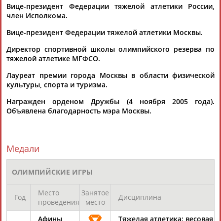
Вице-президент Федерации тяжелой атлетики России,
член Исполкома.
Вице-президент Федерации тяжелой атлетики Москвы.
Директор спортивной школы олимпийского резерва по
тяжелой атлетике МГФСО.
Каримжан
Аделя
Андрей
Герман
Лауреат премии города Москвы в области физической
АБДРАХМАНОВ
АБДРАХМАНОВА
АБДУВАЛИЕВ
АБДУЛАЕВ
культуры, спорта и туризма.
Награжден орденом Дружбы (4 ноября 2005 года).
Объявлена благодарность мэра Москвы.
Рамазан
Тагир
Камиль
Загалав
АБДУЛАЕВ
АБДУЛАЕВ
АБДУЛАЗИЗОВ
АБДУЛБЕКОВ
Медали
ОЛИМПИЙСКИЕ ИГРЫ
Камалудин
Абдула
Магомед
Назир
Место
Занятое
АБДУЛДАУДОВ
АБДУЛЖАЛИЛОВ
АБДУЛКАГИРОВ
АБДУЛЛАЕВ
Год
Дисциплина
проведения
место
Афины,
Тяжелая атлетика: весовая