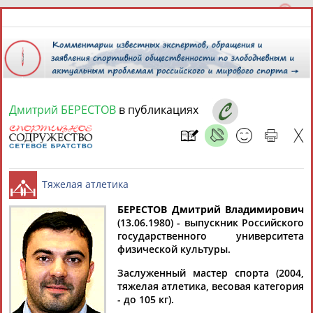
Дмитрий БЕРЕСТОВ
в публикациях
9 августа 2026 года,
16:41
СПОРТСМЕНЫ, ТРЕНЕРЫ И СПЕЦИАЛИСТЫ
13181
персон
Расширенный поиск
Найдено:
БЕРЕСТОВ Дмитрий Владимирович
(13.06.1980) - выпускник Российского
государственного университета
Тяжелая атлетика
физической культуры.
Заслуженный мастер спорта (2004,
тяжелая атлетика, весовая категория
Аслаудин
Елена
Мария
Юлия
- до 105 кг).
АБАЕВ
АБАИМОВА
АБАКУМОВА
АБАЛАКИНА