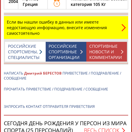
2004
ЕЩЁ ПЕРСОНЫ
Греция
1
категория 105 Кг
24 персон из 13181
Если вы нашли ошибку в данных или имеете
недостающую информацию, внесите изменения
самостоятельно
ТАБЛО АКТИВНОСТИ
РОССИЙСКИЕ
РОССИЙСКИЕ
СПОРТИВНЫЕ
СПОРТСМЕНЫ,
СПОРТИВНЫЕ
НОВОСТИ И
СПЕЦИАЛИСТЫ
ОРГАНИЗАЦИИ
КОММЕНТАРИИ
ЦЕЛИ ПРОЕКТА
КОНТАКТЫ
НАШИ КНОПКИ
РЕКЛАМА
НАПИСАТЬ
Дмитрий БЕРЕСТОВ
ПРИВЕТСТВИЕ / ПОЗДРАВЛЕНИЕ /
СООБЩЕНИЕ
ПРОЧИТАТЬ ПРИВЕТСТВИЕ / ПОЗДРАВЛЕНИЕ / СООБЩЕНИЕ
Вопросы сотрудничества и совместной деятельности
inform@infosport.ru
ЗАПРОСИТЬ КОНТАКТ ОТПРАВИТЕЛЯ ПРИВЕТСТВИЯ
Адресов в новостной рассылке: 996
Подпишись
СЕГОДНЯ ДЕНЬ РОЖДЕНИЯ У ПЕРСОН ИЗ МИРА
©
Стадион, 1998-2026
СПОРТА (25 ПЕРСОНАЛИЙ)
ВЕСЬ СПИСОК