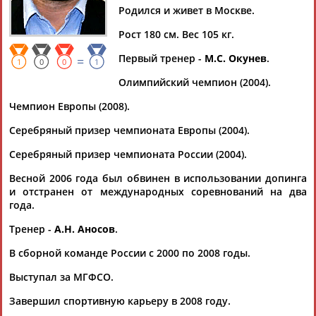
Родился и живет в Москве.
Рост 180 см. Вес 105 кг.
Первый тренер -
М.С. Окунев
.
=
Дмитрий
Тамилла
Рамазан
Ростом
1
0
0
1
АБАРЕНОВ
АБАСОВА
АБАЧАРАЕВ
АБАШИДЗЕ
Олимпийский чемпион (2004).
Чемпион Европы (2008).
Серебряный призер чемпионата Европы (2004).
Флюра
Татьяна
Акжана
Артур
Серебряный призер чемпионата России (2004).
АББАТЕ-
АББЯСОВА
АБДИКАРИМОВА
АБДРАХМАНОВ
БУЛАТОВА
Весной 2006 года был обвинен в использовании допинга
и отстранен от международных соревнований на два
года.
Тренер -
А.Н. Аносов
.
В сборной команде России с 2000 по 2008 годы.
Выступал за МГФСО.
Завершил спортивную карьеру в 2008 году.