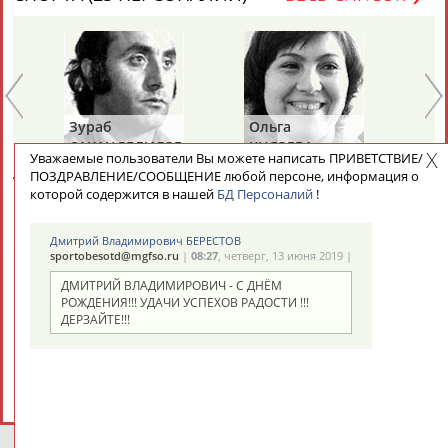
Разработка и поддержка ООО НАИТ «Стадион»
Зураб
Ольга
Ол
САКАНДЕЛИДЗЕ
КНЯЗЕВА
БЕ
Уважаемые пользователи Вы можете написать ПРИВЕТСТВИЕ/
ПОЗДРАВЛЕНИЕ/СООБЩЕНИЕ любой персоне, информация о
которой содержится в нашей
БД Персоналий
!
СЕГОДНЯ ДЕНЬ ПАМЯТИ У ПЕРСОН ИЗ МИРА
СПОРТА (2 ПЕРСОНАЛИЙ)
ВЕСЬ СПИСОК
Дмитрий Владимирович БЕРЕСТОВ
sportobesotd@mgfso.ru
|
08:27
, четверг, 13 июня 2019 |
ДМИТРИЙ ВЛАДИМИРОВИЧ - С ДНЁМ
РОЖДЕНИЯ!!! УДАЧИ УСПЕХОВ РАДОСТИ !!!
ДЕРЗАЙТЕ!!!
Владимир
Володар
ВИКУЛОВ
ЗВЕЗДКИН