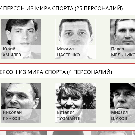
Каримжан
Аделя
Андрей
 ПЕРСОН ИЗ МИРА СПОРТА (25 ПЕРСОНАЛИЙ)
АБДРАХМАНОВ
АБДРАХМАНОВА
АБДУВАЛИЕВ
Абдула
Магомед
Назир
Михаил
Павел
Алексей
АБДУЛЖАЛИЛОВ
АБДУЛКАГИРОВ
АБДУЛЛАЕВ
НАСТЕНКО
МЕЛЬНИКОВ
РАСТВОРЦ
естном спортсмене, тренере, специалисте или исправит
ЕРСОН ИЗ МИРА СПОРТА (4 ПЕРСОНАЛИЙ)
х героев! Герои спорта - это одни из главных патриотов
Николай
Виталия
Михаил
Рустам
Магомед
Нурлан
ПУЧКОВ
ТУОМАЙТЕ
ШАХОВ
АБДУРАШИДОВ
АБДУСАЛАМОВ
АБДЫКАЛЫКОВ