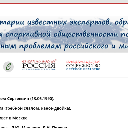
РЕСУРСНАЯ ПЛОЩАДКА
ТАБЛО АК
 специалисты
ставляет регион*
 выбран
ем Сергеевич
(13.06.1990).
* для действующих спортсменов
то рождения
а (гребной слалом, каноэ-двойка).
 выбран
вет в Москве.
ион проживания
 выбран
еры -
Л.Ю. Макаров
,
Л.Н. Поляев
.