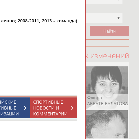
Чемпион
Не выбран
 лично; 2008-2011, 2013 - команда)
100 последних изменений
Рамазан
Ростом
Флюра
ИЙСКИЕ
СПОРТИВНЫЕ
АБАЧАРАЕВ
АБАШИДЗЕ
АББАТЕ-БУЛАТОВА
ТИВНЫЕ
НОВОСТИ И
НИЗАЦИИ
КОММЕНТАРИИ