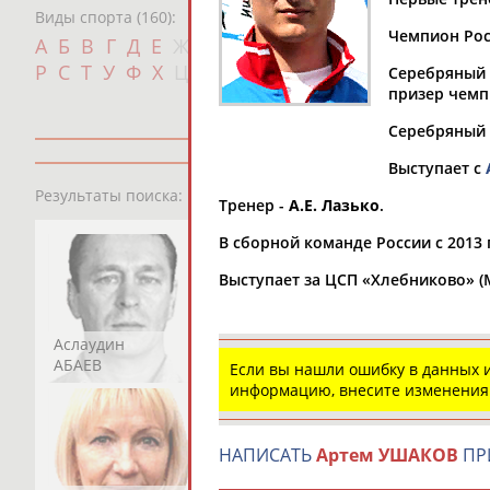
Виды спорта (160):
Чемпион Росс
Дат
А
Б
В
Г
Д
Е
Ж
З
И
К
Л
М
Н
О
П
с
Р
С
Т
У
Ф
Х
Ц
Ч
Ш
Щ
Э
Ю
Я
Серебряный (
призер чемп
Серебряный 
Выступает с
13181
персон
Результаты поиска:
Тренер -
А.Е. Лазько
.
В сборной команде России с 2013 
Выступает за ЦСП «Хлебниково» (
Аслаудин
Елена
Мария
АБАЕВ
АБАИМОВА
АБАКУМОВА
Если вы нашли ошибку в данных
информацию, внесите изменения
НАПИСАТЬ
Артем УШАКОВ
ПР