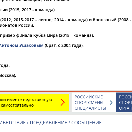
ии (2015, 2017 - команда).
а рождения
по
чч
мм
год
чч
мм
год
2012, 2015-2017 - лично; 2014 - команда) и бронзовый (2008 -
ионатов России.
призер финала Кубка мира (2015 - команда).
Антоном Ушаковым
(брат, с 2004 года).
года.
Москва).
Юлия
Дмитрий
Тамилла
РОССИЙСКИЕ
РОСС
АБАЛАКИНА
АБАРЕНОВ
АБАСОВА
 или имеете недостающую
СПОРТСМЕНЫ,
СПОР
 самостоятельно
СПЕЦИАЛИСТЫ
ОРГА
ИВЕТСТВИЕ / ПОЗДРАВЛЕНИЕ / СООБЩЕНИЕ