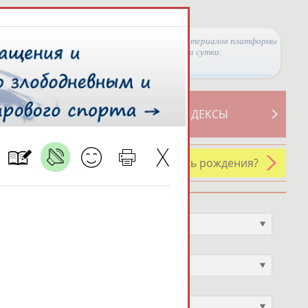
Просмотры материалов платформы
за сутки:
ТИВНОСТИ
СВОДНЫЕ ИНДЕКСЫ
У кого сегодня день рождения?
Профессия
Не выбран
Спортивное звание
Не выбран
Учёное звание
Не выбран