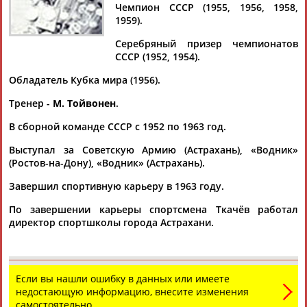
Чемпион СССР (1955, 1956, 1958,
1959).
Серебряный призер чемпионатов
СССР (1952, 1954).
Дмитрий
Тамилла
Рамазан
Ростом
АБАРЕНОВ
АБАСОВА
АБАЧАРАЕВ
АБАШИДЗЕ
Обладатель Кубка мира (1956).
Тренер -
М. Тойвонен
.
В сборной команде СССР с 1952 по 1963 год.
Флюра
Татьяна
Акжана
Артур
Выступал за Советскую Армию (Астрахань), «Водник»
АББАТЕ-
АББЯСОВА
АБДИКАРИМОВА
АБДРАХМАНОВ
(Ростов-на-Дону), «Водник» (Астрахань).
БУЛАТОВА
Завершил спортивную карьеру в 1963 году.
По завершении карьеры спортсмена Ткачёв работал
директор спортшколы города Астрахани.
Если вы нашли ошибку в данных или имеете
недостающую информацию, внесите изменения
самостоятельно