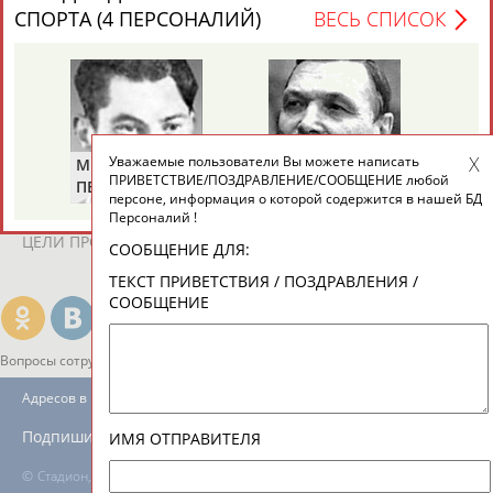
ЕЩЁ ПЕРСОНЫ
СПОРТА (4 ПЕРСОНАЛИЙ)
ВЕСЬ СПИСОК
24 персон из 13181
Уважаемые пользователи Вы можете написать
Михаил
Николай
Ви
ТАБЛО АКТИВНОСТИ
ПРИВЕТСТВИЕ/ПОЗДРАВЛЕНИЕ/СООБЩЕНИЕ любой
ПЕРЕЛЬМАН
ПУЧКОВ
ТУ
персоне, информация о которой содержится в нашей БД
(ПЕРЛЬМАН)
Персоналий !
ЦЕЛИ ПРОЕКТА
КОНТАКТЫ
НАШИ КНОПКИ
РЕКЛАМА
СООБЩЕНИЕ ДЛЯ:
ТЕКСТ ПРИВЕТСТВИЯ / ПОЗДРАВЛЕНИЯ /
СООБЩЕНИЕ
Вопросы сотрудничества и совместной деятельности
inform@infosport.ru
Адресов в новостной рассылке: 996
Подпишись
ИМЯ ОТПРАВИТЕЛЯ
©
Стадион, 1998-2026