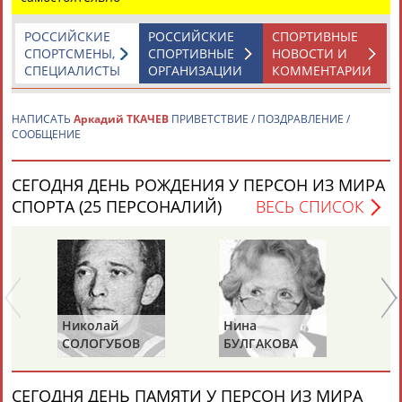
РОССИЙСКИЕ
РОССИЙСКИЕ
СПОРТИВНЫЕ
СПОРТСМЕНЫ,
СПОРТИВНЫЕ
НОВОСТИ И
СПЕЦИАЛИСТЫ
ОРГАНИЗАЦИИ
КОММЕНТАРИИ
НАПИСАТЬ
Аркадий ТКАЧЕВ
ПРИВЕТСТВИЕ / ПОЗДРАВЛЕНИЕ /
Каримжан
Аделя
Андрей
Герман
СООБЩЕНИЕ
АБДРАХМАНОВ
АБДРАХМАНОВА
АБДУВАЛИЕВ
АБДУЛАЕВ
СЕГОДНЯ ДЕНЬ РОЖДЕНИЯ У ПЕРСОН ИЗ МИРА
СПОРТА (25 ПЕРСОНАЛИЙ)
ВЕСЬ СПИСОК
Рамазан
Тагир
Камиль
Загалав
АБДУЛАЕВ
АБДУЛАЕВ
АБДУЛАЗИЗОВ
АБДУЛБЕКОВ
Николай
Нина
Ра
Камалудин
Абдула
Магомед
Назир
СОЛОГУБОВ
БУЛГАКОВА
ПР
АБДУЛДАУДОВ
АБДУЛЖАЛИЛОВ
АБДУЛКАГИРОВ
АБДУЛЛАЕВ
(С
СЕГОДНЯ ДЕНЬ ПАМЯТИ У ПЕРСОН ИЗ МИРА