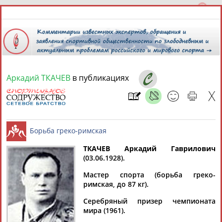
Аркадий ТКАЧЕВ
в публикациях
8 августа 2026 года,
13:50
СПОРТСМЕНЫ, ТРЕНЕРЫ И СПЕЦИАЛИСТЫ
13181
персон
Расширенный поиск
Найдено:
ТКАЧЕВ Аркадий Гаврилович
(03.06.1928).
Борьба греко-римская
Мастер спорта (борьба греко-
римская, до 87 кг).
Серебряный призер чемпионата
Аслаудин
Елена
Мария
Юлия
мира (1961).
АБАЕВ
АБАИМОВА
АБАКУМОВА
АБАЛАКИНА