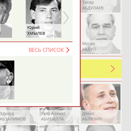
Герман
Рамазан
Тагир
АБДУЛАЕВ
АБДУЛАЕВ
АБДУЛАЕВ
Михаил
Павел
НАСТЕНКО
МЕЛЬНИКОВ
Аслан
Эмиль
Мусан
АБДУЛЛИН
АБДУЛЛИН
АБДУЛ-
ВЕСЬ СПИСОК
МУСЛИМОВ
ь какую-либо ошибку в уже
 своей страны!
Эдуард
Уулу Азамат
Денис
АБЗАЛИМОВ
АБИБИЛЛА
АБЛЯЗИН