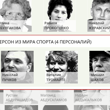
Каримжан
Аделя
Андрей
АБДРАХМАНОВ
АБДРАХМАНОВА
АБДУВАЛИЕВ
Равиля
Николай
Юрий
ПРОКОПЕНКО
ЖУРАВСКИЙ
ХМЫЛЕВ
(САЛИМОВА)
Абдула
Магомед
Назир
АБДУЛЖАЛИЛОВ
АБДУЛКАГИРОВ
АБДУЛЛАЕВ
ЕРСОН ИЗ МИРА СПОРТА (4 ПЕРСОНАЛИЙ)
естном спортсмене, тренере, специалисте или исправит
х героев! Герои спорта - это одни из главных патриотов
Николай
Виталия
Михаил
ПУЧКОВ
ТУОМАЙТЕ
ШАХОВ
Рустам
Магомед
Нурлан
АБДУРАШИДОВ
АБДУСАЛАМОВ
АБДЫКАЛЫКОВ