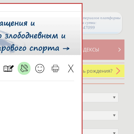
Просмотры материалов платформы
за сутки:
47099
ТИВНОСТИ
СВОДНЫЕ ИНДЕКСЫ
У кого сегодня день рождения?
Профессия
Не выбран
Спортивное звание
Не выбран
Учёное звание
Не выбран