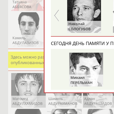
Татьяна
Акжана
Артур
АББЯСОВА
АБДИКАРИМОВА
АБДРАХМАНОВ
Николай
Нина
СОЛОГУБОВ
БУЛГАКОВА
Камиль
Загалав
Камалудин
АБДУЛАЗИЗОВ
АБДУЛБЕКОВ
АБДУЛДАУДОВ
СЕГОДНЯ ДЕНЬ ПАМЯТИ У П
Здесь можно разместить информацию о хорошо изв
опубликованных записях. Страна должна знать свои
Михаил
ПЕРЕЛЬМАН
(ПЕРЛЬМАН)
Магомед
Шамиль
Адлан
АБДУЛХАМИДОВ
АБДУРАХМАНОВ
АБДУРАШИДОВ