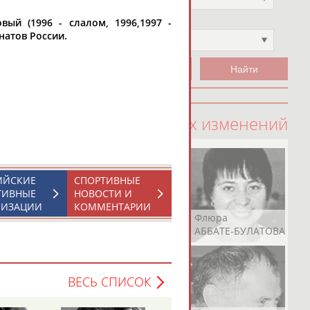
вый (1996 - слалом, 1996,1997 -
Чемпион
онатов России.
Не выбран
100 последних изменений
ИЙСКИЕ
СПОРТИВНЫЕ
ТИВНЫЕ
НОВОСТИ И
НИЗАЦИИ
КОММЕНТАРИИ
Рамазан
Ростом
Флюра
АБАЧАРАЕВ
АБАШИДЗЕ
АББАТЕ-БУЛАТОВА
ВЕСЬ СПИСОК