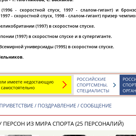
(1996 - скоростной спуск, 1997 - слалом-гигант) и бронзо
а рождения
 1997 - скоростной спуск, 1998 - слалом-гигант) призер чемпи
по
чч
мм
год
чч
мм
год
еликобритании (1997) в скоростном спуске.
онии (1997) в скоростном спуске и в супергиганте.
Всемирной универсиады (1995) в скоростном спуске.
Мельников
.
РОССИЙСКИЕ
РОСС
 или имеете недостающую
СПОРТСМЕНЫ,
СПОР
 самостоятельно
СПЕЦИАЛИСТЫ
ОРГА
Юлия
Дмитрий
Тамилла
АБАЛАКИНА
АБАРЕНОВ
АБАСОВА
ПРИВЕТСТВИЕ / ПОЗДРАВЛЕНИЕ / СООБЩЕНИЕ
 ПЕРСОН ИЗ МИРА СПОРТА (25 ПЕРСОНАЛИЙ)