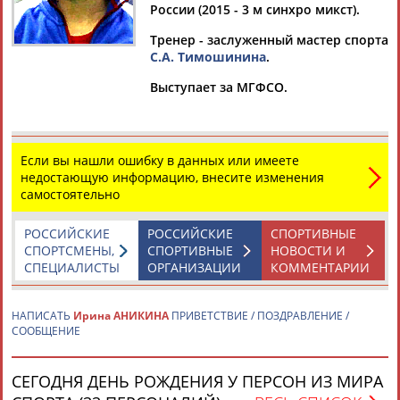
России (2015 - 3 м синхро микст).
Тренер - заслуженный мастер спорта
С.А. Тимошинина
.
Дмитрий
Тамилла
Рамазан
Ростом
Выступает за МГФСО.
АБАРЕНОВ
АБАСОВА
АБАЧАРАЕВ
АБАШИДЗЕ
Если вы нашли ошибку в данных или имеете
недостающую информацию, внесите изменения
Флюра
Татьяна
Акжана
Артур
самостоятельно
АББАТЕ-
АББЯСОВА
АБДИКАРИМОВА
АБДРАХМАНОВ
БУЛАТОВА
РОССИЙСКИЕ
РОССИЙСКИЕ
СПОРТИВНЫЕ
СПОРТСМЕНЫ,
СПОРТИВНЫЕ
НОВОСТИ И
СПЕЦИАЛИСТЫ
ОРГАНИЗАЦИИ
КОММЕНТАРИИ
НАПИСАТЬ
Ирина АНИКИНА
ПРИВЕТСТВИЕ / ПОЗДРАВЛЕНИЕ /
СООБЩЕНИЕ
СЕГОДНЯ ДЕНЬ РОЖДЕНИЯ У ПЕРСОН ИЗ МИРА