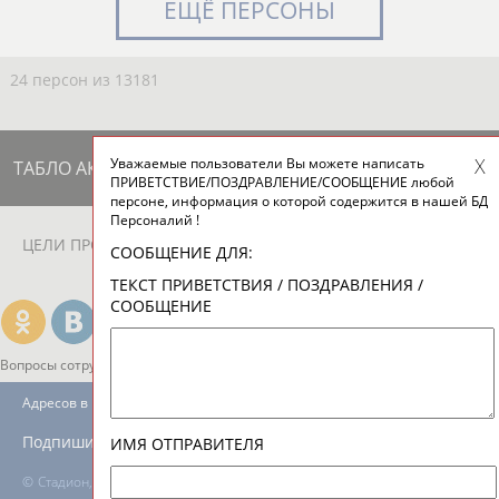
ЕЩЁ ПЕРСОНЫ
24 персон из 13181
Уважаемые пользователи Вы можете написать
ТАБЛО АКТИВНОСТИ
ПРИВЕТСТВИЕ/ПОЗДРАВЛЕНИЕ/СООБЩЕНИЕ любой
персоне, информация о которой содержится в нашей БД
Персоналий !
ЦЕЛИ ПРОЕКТА
КОНТАКТЫ
НАШИ КНОПКИ
РЕКЛАМА
СООБЩЕНИЕ ДЛЯ:
ТЕКСТ ПРИВЕТСТВИЯ / ПОЗДРАВЛЕНИЯ /
СООБЩЕНИЕ
Вопросы сотрудничества и совместной деятельности
inform@infosport.ru
Адресов в новостной рассылке: 996
Подпишись
ИМЯ ОТПРАВИТЕЛЯ
©
Стадион, 1998-2026