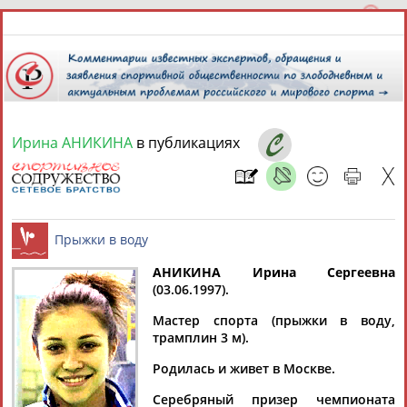
Ирина АНИКИНА
в публикациях
7 августа 2026 года,
02:21
СПОРТСМЕНЫ, ТРЕНЕРЫ И СПЕЦИАЛИСТЫ
13181
персон
Расширенный поиск
Найдено:
АНИКИНА Ирина Сергеевна
(03.06.1997).
Прыжки в воду
Мастер спорта (прыжки в воду,
трамплин 3 м).
Родилась и живет в Москве.
Аслаудин
Елена
Мария
Юлия
АБАЕВ
АБАИМОВА
АБАКУМОВА
АБАЛАКИНА
Серебряный призер чемпионата