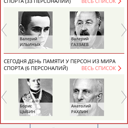
СПОРТА (33 ПЕРСОНАЛИЙ)
ВЕСЬ СПИСОК
Валерий
Валерий
Вл
Каримжан
Аделя
Андрей
Герман
ИЛЬИНЫХ
ГАЗЗАЕВ
Р
АБДРАХМАНОВ
АБДРАХМАНОВА
АБДУВАЛИЕВ
АБДУЛАЕВ
СЕГОДНЯ ДЕНЬ ПАМЯТИ У ПЕРСОН ИЗ МИРА
СПОРТА (6 ПЕРСОНАЛИЙ)
ВЕСЬ СПИСОК
Рамазан
Тагир
Камиль
Загалав
АБДУЛАЕВ
АБДУЛАЕВ
АБДУЛАЗИЗОВ
АБДУЛБЕКОВ
Борис
Анатолий
Ал
Камалудин
Абдула
Магомед
Назир
ЦЫБИН
РАХЛИН
ЯГ
АБДУЛДАУДОВ
АБДУЛЖАЛИЛОВ
АБДУЛКАГИРОВ
АБДУЛЛАЕВ