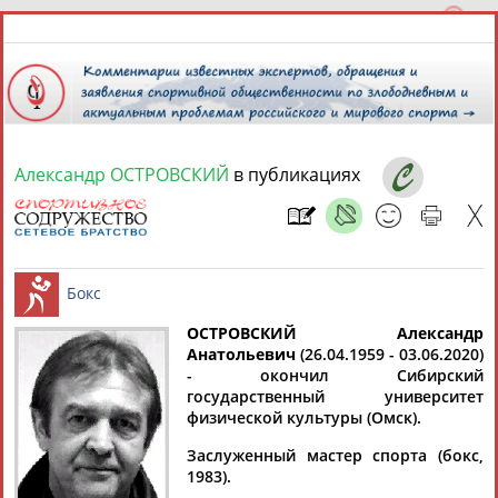
Александр ОСТРОВСКИЙ
в публикациях
7 августа 2026 года,
05:59
СПОРТСМЕНЫ, ТРЕНЕРЫ И СПЕЦИАЛИСТЫ
13181
персон
Расширенный поиск
Найдено:
ОСТРОВСКИЙ Александр
Анатольевич
(26.04.1959 - 03.06.2020)
- окончил Сибирский
Бокс
государственный университет
физической культуры (Омск).
Заслуженный мастер спорта (бокс,
Аслаудин
Елена
Мария
Юлия
1983).
АБАЕВ
АБАИМОВА
АБАКУМОВА
АБАЛАКИНА