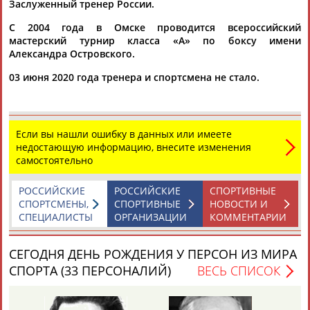
Заслуженный тренер России.
С 2004 года в Омске проводится всероссийский
мастерский турнир класса «А» по боксу имени
Александра Островского.
03 июня 2020 года тренера и спортсмена не стало.
Каримжан
Аделя
Андрей
Герман
АБДРАХМАНОВ
АБДРАХМАНОВА
АБДУВАЛИЕВ
АБДУЛАЕВ
Если вы нашли ошибку в данных или имеете
недостающую информацию, внесите изменения
самостоятельно
Рамазан
Тагир
Камиль
Загалав
РОССИЙСКИЕ
РОССИЙСКИЕ
СПОРТИВНЫЕ
АБДУЛАЕВ
АБДУЛАЕВ
АБДУЛАЗИЗОВ
АБДУЛБЕКОВ
СПОРТСМЕНЫ,
СПОРТИВНЫЕ
НОВОСТИ И
СПЕЦИАЛИСТЫ
ОРГАНИЗАЦИИ
КОММЕНТАРИИ
СЕГОДНЯ ДЕНЬ РОЖДЕНИЯ У ПЕРСОН ИЗ МИРА
Камалудин
Абдула
Магомед
Назир
СПОРТА (33 ПЕРСОНАЛИЙ)
ВЕСЬ СПИСОК
АБДУЛДАУДОВ
АБДУЛЖАЛИЛОВ
АБДУЛКАГИРОВ
АБДУЛЛАЕВ