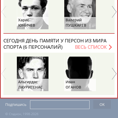
ЕЩЁ ПЕРСОНЫ
24 персон из 13181
Харис
Валерий
Ва
ЮНИЧЕВ
ПУШКАРЕВ
И
ТАБЛО АКТИВНОСТИ
СЕГОДНЯ ДЕНЬ ПАМЯТИ У ПЕРСОН ИЗ МИРА
СПОРТА (6 ПЕРСОНАЛИЙ)
ВЕСЬ СПИСОК
ЦЕЛИ ПРОЕКТА
КОНТАКТЫ
НАШИ КНОПКИ
РЕКЛАМА
Альгирдас
Иван
Бо
Вопросы сотрудничества и совместной деятельности
inform@infosport.ru
ЛАУРИТЕНАС
ОГАНОВ
Ц
Адресов в новостной рассылке: 996
Подпишись
©
Стадион, 1998-2026