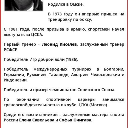
Родился в Омске.
В 1973 году он впервые пришел на
тренировку по боксу.
Дмитрий
Тамилла
Рамазан
Ростом
С 1981 года, после призыва в армию, спортсмен начал
АБАРЕНОВ
АБАСОВА
АБАЧАРАЕВ
АБАШИДЗЕ
выступать за ЦСКА.
Первый тренер -
Леонид Киселев
, заслуженный тренер
РСФСР.
Флюра
Татьяна
Акжана
Артур
Победитель Игр доброй воли (1986).
АББАТЕ-
АББЯСОВА
АБДИКАРИМОВА
АБДРАХМАНОВ
Победитель международных турнирах в Болгарии,
БУЛАТОВА
Германии, Румынии, Таиланде, Австрии, Чехословакии и
Индонезии.
Победитель и призер чемпионатов Советского Союза.
По окончании спортивной карьеры занимался
тренерской деятельностью в клубе ЦСКА (Москва).
Среди его воспитанников – заслуженные мастера спорта
России
Елена Савельева
и
Софья Очигава
.