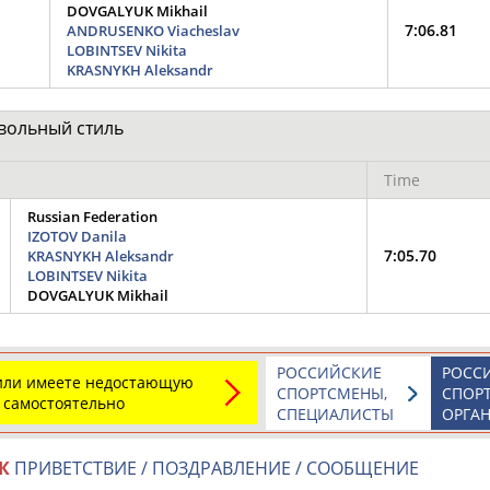
DOVGALYUK Mikhail
7:06.81
ANDRUSENKO Viacheslav
LOBINTSEV Nikita
KRASNYKH Aleksandr
Элизабет
Захария
Александр
АБРААМЯН
АБРАМАШВИЛИ
АБРАМОВ
 вольный стиль
Time
Russian Federation
IZOTOV Danila
Павел
Дарья
Екатерина
7:05.70
KRASNYKH Aleksandr
АБРАМОВ
АБРАМОВА
АБРАМОВА
LOBINTSEV Nikita
DOVGALYUK Mikhail
РОССИЙСКИЕ
РОСС
 или имеете недостающую
СПОРТСМЕНЫ,
СПОР
Тамара
Дмитрий
Маргарита
 самостоятельно
СПЕЦИАЛИСТЫ
ОРГА
АБРАМОВА
АБРАМОВИЧ
АБРАМОВИЧ
К
ПРИВЕТСТВИЕ / ПОЗДРАВЛЕНИЕ / СООБЩЕНИЕ
ЕЩЁ ПЕРСОНЫ