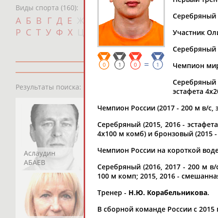
Виды спорта (160):
Серебряный п
Дат
А
Б
В
Г
Д
Е
Ж
З
И
К
Л
М
Н
О
П
с
Р
С
Т
У
Ф
Х
Ц
Ч
Ш
Щ
Э
Ю
Я
Участник Оли
Серебряный п
=
0
1
0
1
Чемпион мира
Серебряный 
13181
персон
Результаты поиска:
эстафета 4х20
Чемпион России (2017 - 200 м в/с, э
Серебряный (2015, 2016 - эстафета 
4х100 м комб) и бронзовый (2015 
Чемпион России на короткой воде (
Аслаудин
Елена
Мария
АБАЕВ
АБАИМОВА
АБАКУМОВА
Серебряный (2016, 2017 - 200 м в/с
100 м комп; 2015, 2016 - смешанна
Тренер -
Н.Ю. Корабельникова
.
В сборной команде России с 2015 