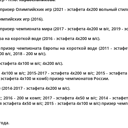
ризер Олимпийских игр (2021 - эстафета 4х200 вольный стиль
а рождения
по
чч
мм
год
чч
мм
год
мпийских игр (2016).
ризер чемпионата мира (2017 - эстафета 4х200 м в/с, 2019 - эс
 на короткой воде (2016 - эстафета 4х200 м в/с).
призер чемпионата Европы на короткой воде (2011 - эстафе
0 в/с, 2018 - 200 м в/с).
стафета 4х100 м в/с; 4х200 в/с).
4х100 м в/с; 2015-2017 - эстафета 4х200 м в/с; 2015 - эстафета
- эстафета 4х100 м комб) призер чемпионатов России.
2014-2017 - эстафета 4х200 м в/с).
Юлия
Дмитрий
Тамилла
АБАЛАКИНА
АБАРЕНОВ
АБАСОВА
; 2016 - 200 м комп; 2017 - эстафета 4х50 м в/с; 2014 - эстафе
я эстафета 4х50 м в/с; 2015 - эстафета 4х100 м в/с) призер че
года.