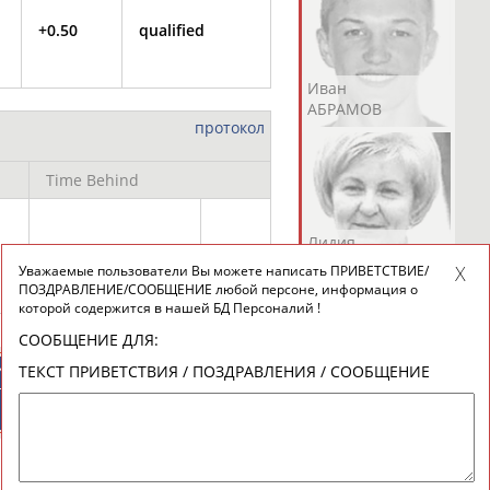
+0.50
qualified
Андрей
Валерий
Иван
АБРАМОВ
АБРАМОВ
АБРАМОВ
протокол
Time Behind
Екатерина
Ирина
Лидия
+5.04
АБРАМОВА
АБРАМОВА
АБРАМОВА
Уважаемые пользователи Вы можете написать ПРИВЕТСТВИЕ/
ПОЗДРАВЛЕНИЕ/СООБЩЕНИЕ любой персоне, информация о
которой содержится в нашей БД Персоналий !
СООБЩЕНИЕ ДЛЯ:
ТЕКСТ ПРИВЕТСТВИЯ / ПОЗДРАВЛЕНИЯ / СООБЩЕНИЕ
ИЙСКИЕ
СПОРТИВНЫЕ
ТИВНЫЕ
НОВОСТИ И
Иракли
Осеп
Рамиль
НИЗАЦИИ
КОММЕНТАРИИ
АБРАМЯН
АБРАМЯН
АБРАРОВ