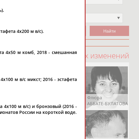
).
Чемпион
Не выбран
тафета 4х200 м в/с).
та 4х50 м комб, 2018 - смешанная
100 последних изменений
 4х100 м в/с микст; 2016 - эстафета
Рамазан
Ростом
Флюра
АБАЧАРАЕВ
АБАШИДЗЕ
АББАТЕ-БУЛАТОВА
та 4х100 м в/с) и бронзовый (2016 -
мпионатов России на короткой воде.