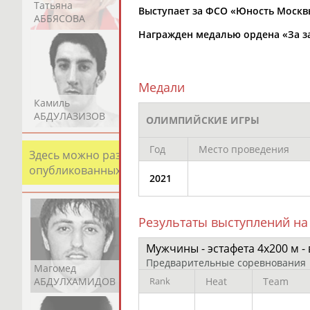
Татьяна
Акжана
Артур
Выступает за ФСО «Юность Москв
АББЯСОВА
АБДИКАРИМОВА
АБДРАХМАНОВ
Награжден медалью ордена «За зас
Медали
Камиль
Загалав
Камалудин
АБДУЛАЗИЗОВ
АБДУЛБЕКОВ
АБДУЛДАУДОВ
ОЛИМПИЙСКИЕ ИГРЫ
Год
Место проведения
Здесь можно разместить информацию о хорошо изв
опубликованных записях. Страна должна знать свои
2021
Результаты выступлений на
Мужчины - эстафета 4х200 м -
Предварительные соревнования
Магомед
Шамиль
Адлан
АБДУЛХАМИДОВ
АБДУРАХМАНОВ
АБДУРАШИДОВ
Rank
Heat
Team