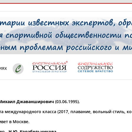
РЕСУРСНАЯ ПЛОЩАДКА
ТАБЛО АК
 специалисты
иях
ставляет регион*
 выбран
Михаил Джаванширович
(03.06.1995).
* для действующих спортсменов
то рождения
а международного класса (2017, плавание, вольный стиль, ко
 выбран
вет в Москве.
ион проживания
 выбран
ер -
Н.Ю. Корабельникова
.