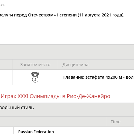
Каримжан
Аделя
Андрей
ы».
АБДРАХМАНОВ
АБДРАХМАНОВА
АБДУВАЛИЕВ
луги перед Отечеством» I степени (11 августа 2021 года).
Абдула
Магомед
Назир
АБДУЛЖАЛИЛОВ
АБДУЛКАГИРОВ
АБДУЛЛАЕВ
Занятое место
Дисциплина
естном спортсмене, тренере, специалисте или исправит
х героев! Герои спорта - это одни из главных патриотов
Плавание: эстафета 4х200 м - во
2
 Играх XXXI Олимпиады в Рио-Де-Жанейро
 вольный стиль
Рустам
Магомед
Нурлан
АБДУРАШИДОВ
АБДУСАЛАМОВ
АБДЫКАЛЫКОВ
Time
Russian Federation