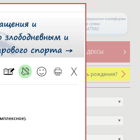
Просмотры материалов платформы
за сутки:
47592
ТИВНОСТИ
СВОДНЫЕ ИНДЕКСЫ
У кого сегодня день рождения?
Профессия
Не выбран
Спортивное звание
мплексное).
Не выбран
Учёное звание
Не выбран