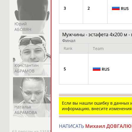
3
2
RUS
Юрий
Никита
Виктор
АБОВЯН
АБОЗОВИК
АБОИМОВ
Мужчины - эстафета 4х200 м -
Финал
Rank
Team
Константин
Константин
Николай
5
RUS
АБРАМОВ
АБРАМОВ
АБРАМОВ
Если вы нашли ошибку в данных
Наталья
Нелли
Светлана
информацию, внесите изменения
АБРАМОВА
АБРАМОВА
АБРАМОВА
НАПИСАТЬ
Михаил ДОВГАЛЮ
63 персон из 13181