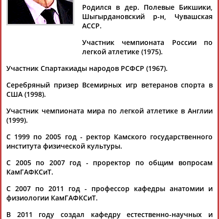
Родился в дер. Полевые Бикшики,
Шыгырдановский р-н, Чувашская
АССР.
Участник чемпионата России по
Дмитрий
Тамилла
Рамазан
Ростом
легкой атлетике (1975).
АБАРЕНОВ
АБАСОВА
АБАЧАРАЕВ
АБАШИДЗЕ
Участник Спартакиады народов РСФСР (1967).
Серебряный призер Всемирных игр ветеранов спорта в
США (1998).
Флюра
Татьяна
Акжана
Артур
АББАТЕ-
АББЯСОВА
АБДИКАРИМОВА
АБДРАХМАНОВ
Участник чемпионата мира по легкой атлетике в Англии
БУЛАТОВА
(1999).
С 1999 по 2005 год - ректор Камского государственного
института физической культуры.
С 2005 по 2007 год - проректор по общим вопросам
КамГАФКСиТ.
С 2007 по 2011 год - профессор кафедры анатомии и
физиологии КамГАФКСиТ.
В 2011 году создал кафедру естественно-научных и