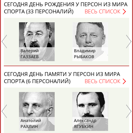
ЕЩЁ ПЕРСОНЫ
СЕГОДНЯ ДЕНЬ РОЖДЕНИЯ У ПЕРСОН ИЗ МИРА
СПОРТА (33 ПЕРСОНАЛИЙ)
ВЕСЬ СПИСОК
24 персон из 13181
ТАБЛО АКТИВНОСТИ
Валерий
Владимир
Ал
ГАЗЗАЕВ
РЫБАКОВ
Д
ЦЕЛИ ПРОЕКТА
КОНТАКТЫ
НАШИ КНОПКИ
РЕКЛАМА
СЕГОДНЯ ДЕНЬ ПАМЯТИ У ПЕРСОН ИЗ МИРА
СПОРТА (6 ПЕРСОНАЛИЙ)
ВЕСЬ СПИСОК
Вопросы сотрудничества и совместной деятельности
inform@infosport.ru
Адресов в новостной рассылке: 996
Подпишись
Анатолий
Александр
Ге
РАХЛИН
ЯГУБКИН
ТУ
©
Стадион, 1998-2026