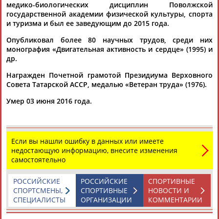
медико-биологических дисциплин Поволжской
государственной академии физической культуры, спорта
и туризма и был ее заведующим до 2015 года.
Опубликовал более 80 научных трудов, среди них
монография «Двигательная активность и сердце» (1995) и
др.
Каримжан
Аделя
Андрей
Герман
Награжден Почетной грамотой Президиума Верховного
АБДРАХМАНОВ
АБДРАХМАНОВА
АБДУВАЛИЕВ
АБДУЛАЕВ
Совета Татарской АССР, медалью «Ветеран труда» (1976).
Умер 03 июня 2016 года.
Рамазан
Тагир
Камиль
Загалав
АБДУЛАЕВ
АБДУЛАЕВ
АБДУЛАЗИЗОВ
АБДУЛБЕКОВ
Если вы нашли ошибку в данных или имеете
недостающую информацию, внесите изменения
самостоятельно
РОССИЙСКИЕ
РОССИЙСКИЕ
СПОРТИВНЫЕ
Камалудин
Абдула
Магомед
Назир
СПОРТСМЕНЫ,
СПОРТИВНЫЕ
НОВОСТИ И
АБДУЛДАУДОВ
АБДУЛЖАЛИЛОВ
АБДУЛКАГИРОВ
АБДУЛЛАЕВ
СПЕЦИАЛИСТЫ
ОРГАНИЗАЦИИ
КОММЕНТАРИИ