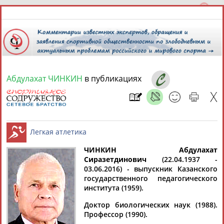
Абдулахат ЧИНКИН
в публикациях
7 августа 2026 года,
14:03
СПОРТСМЕНЫ, ТРЕНЕРЫ И СПЕЦИАЛИСТЫ
13181
персон
Расширенный поиск
Найдено:
ЧИНКИН Абдулахат
Сиразетдинович
(22.04.1937 -
03.06.2016) - выпускник Казанского
Легкая атлетика
государственного педагогического
института (1959).
Доктор биологических наук (1988).
Аслаудин
Елена
Мария
Юлия
Профессор (1990).
АБАЕВ
АБАИМОВА
АБАКУМОВА
АБАЛАКИНА