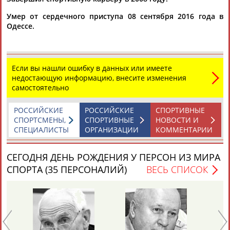
Умер от сердечного приступа 08 сентября 2016 года в
Одессе.
Каримжан
Аделя
Андрей
Герман
АБДРАХМАНОВ
АБДРАХМАНОВА
АБДУВАЛИЕВ
АБДУЛАЕВ
Если вы нашли ошибку в данных или имеете
недостающую информацию, внесите изменения
самостоятельно
Рамазан
Тагир
Камиль
Загалав
АБДУЛАЕВ
АБДУЛАЕВ
АБДУЛАЗИЗОВ
АБДУЛБЕКОВ
РОССИЙСКИЕ
РОССИЙСКИЕ
СПОРТИВНЫЕ
СПОРТСМЕНЫ,
СПОРТИВНЫЕ
НОВОСТИ И
СПЕЦИАЛИСТЫ
ОРГАНИЗАЦИИ
КОММЕНТАРИИ
Камалудин
Абдула
Магомед
Назир
СЕГОДНЯ ДЕНЬ РОЖДЕНИЯ У ПЕРСОН ИЗ МИРА
АБДУЛДАУДОВ
АБДУЛЖАЛИЛОВ
АБДУЛКАГИРОВ
АБДУЛЛАЕВ
СПОРТА (35 ПЕРСОНАЛИЙ)
ВЕСЬ СПИСОК
ЕЩЁ ПЕРСОНЫ
24 персон из 13181