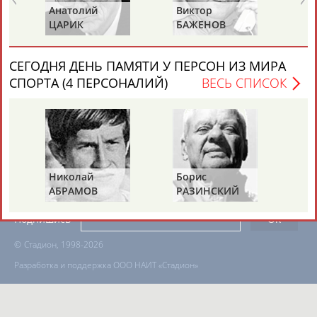
Анатолий
Виктор
Ва
ЦАРИК
БАЖЕНОВ
С
ТАБЛО АКТИВНОСТИ
СЕГОДНЯ ДЕНЬ ПАМЯТИ У ПЕРСОН ИЗ МИРА
СПОРТА (4 ПЕРСОНАЛИЙ)
ВЕСЬ СПИСОК
ЦЕЛИ ПРОЕКТА
КОНТАКТЫ
НАШИ КНОПКИ
РЕКЛАМА
Вопросы сотрудничества и совместной деятельности
inform@infosport.ru
Николай
Борис
Га
АБРАМОВ
РАЗИНСКИЙ
З
Адресов в новостной рассылке: 996
Подпишись
©
Стадион, 1998-2026
Разработка и поддержка ООО НАИТ «Стадион»