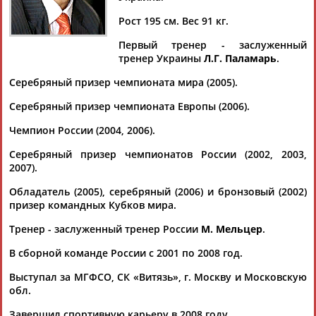
Дмитрий
Тамилла
Рамазан
Ростом
АБАРЕНОВ
АБАСОВА
АБАЧАРАЕВ
АБАШИДЗЕ
Рост 195 см. Вес 91 кг.
Первый тренер - заслуженный
тренер Украины
Л.Г. Паламарь
.
Серебряный призер чемпионата мира (2005).
Флюра
Татьяна
Акжана
Артур
АББАТЕ-
АББЯСОВА
АБДИКАРИМОВА
АБДРАХМАНОВ
Серебряный призер чемпионата Европы (2006).
БУЛАТОВА
Чемпион России (2004, 2006).
Серебряный призер чемпионатов России (2002, 2003,
2007).
Обладатель (2005), серебряный (2006) и бронзовый (2002)
призер командных Кубков мира.
Тренер - заслуженный тренер России
М. Мельцер
.
В сборной команде России с 2001 по 2008 год.
Выступал за МГФСО, СК «Витязь», г. Москву и Московскую
обл.
Завершил спортивную карьеру в 2008 году.