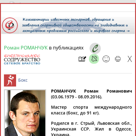
6 августа 2026 года,
18:32
СПОРТСМЕНЫ, ТРЕНЕРЫ И СПЕЦИАЛИСТЫ
Роман РОМАНЧУК
в публикациях
13181
персон
Расширенный поиск
Найдено:
РОМАНЧУК Роман Романович
(03.06.1979 - 08.09.2016).
Аслаудин
Елена
Мария
Юлия
Бокс
АБАЕВ
АБАИМОВА
АБАКУМОВА
АБАЛАКИНА
Мастер спорта международного
класса (бокс, до 91 кг).
Родился в г. Стрый, Львовская обл.,
Украинская ССР. Жил в Одессе,
Украина.