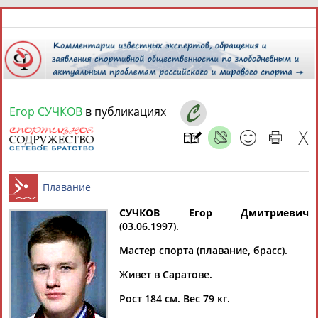
6 августа 2026 года,
20:36
СПОРТСМЕНЫ, ТРЕНЕРЫ И СПЕЦИАЛИСТЫ
Егор СУЧКОВ
в публикациях
13181
персон
Расширенный поиск
Найдено:
СУЧКОВ Егор Дмитриевич
(03.06.1997).
Аслаудин
Елена
Мария
Юлия
Плавание
АБАЕВ
АБАИМОВА
АБАКУМОВА
АБАЛАКИНА
Мастер спорта (плавание, брасс).
Живет в Саратове.
Рост 184 см. Вес 79 кг.