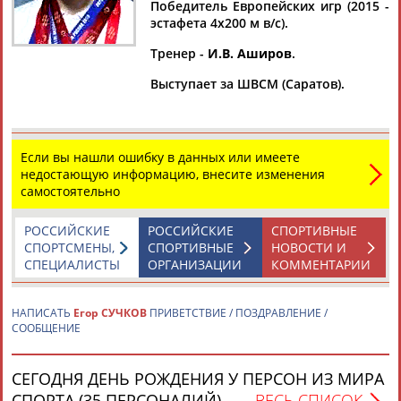
Дмитрий
Тамилла
Рамазан
Ростом
Победитель Европейских игр (2015 -
АБАРЕНОВ
АБАСОВА
АБАЧАРАЕВ
АБАШИДЗЕ
эстафета 4х200 м в/с).
Тренер -
И.В. Аширов
.
Выступает за ШВСМ (Саратов).
Флюра
Татьяна
Акжана
Артур
АББАТЕ-
АББЯСОВА
АБДИКАРИМОВА
АБДРАХМАНОВ
БУЛАТОВА
Если вы нашли ошибку в данных или имеете
недостающую информацию, внесите изменения
самостоятельно
РОССИЙСКИЕ
РОССИЙСКИЕ
СПОРТИВНЫЕ
СПОРТСМЕНЫ,
СПОРТИВНЫЕ
НОВОСТИ И
СПЕЦИАЛИСТЫ
ОРГАНИЗАЦИИ
КОММЕНТАРИИ
НАПИСАТЬ
Егор СУЧКОВ
ПРИВЕТСТВИЕ / ПОЗДРАВЛЕНИЕ /
СООБЩЕНИЕ
СЕГОДНЯ ДЕНЬ РОЖДЕНИЯ У ПЕРСОН ИЗ МИРА
СПОРТА (35 ПЕРСОНАЛИЙ)
ВЕСЬ СПИСОК