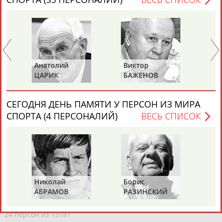
Каримжан
Аделя
Андрей
Герман
АБДРАХМАНОВ
АБДРАХМАНОВА
АБДУВАЛИЕВ
АБДУЛАЕВ
Анатолий
Виктор
Ва
ЦАРИК
БАЖЕНОВ
СТ
Рамазан
Тагир
Камиль
Загалав
АБДУЛАЕВ
АБДУЛАЕВ
АБДУЛАЗИЗОВ
АБДУЛБЕКОВ
СЕГОДНЯ ДЕНЬ ПАМЯТИ У ПЕРСОН ИЗ МИРА
СПОРТА (4 ПЕРСОНАЛИЙ)
ВЕСЬ СПИСОК
Камалудин
Абдула
Магомед
Назир
АБДУЛДАУДОВ
АБДУЛЖАЛИЛОВ
АБДУЛКАГИРОВ
АБДУЛЛАЕВ
ЕЩЁ ПЕРСОНЫ
Николай
Борис
Га
АБРАМОВ
РАЗИНСКИЙ
ЗИ
24 персон из 13181