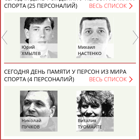
СПОРТА (25 ПЕРСОНАЛИЙ)
ВЕСЬ СПИСОК
Каримжан
Аделя
Андрей
Герман
АБДРАХМАНОВ
АБДРАХМАНОВА
АБДУВАЛИЕВ
АБДУЛАЕВ
Юрий
Михаил
Па
ХМЫЛЕВ
НАСТЕНКО
М
Рамазан
Тагир
Камиль
Загалав
АБДУЛАЕВ
АБДУЛАЕВ
АБДУЛАЗИЗОВ
АБДУЛБЕКОВ
СЕГОДНЯ ДЕНЬ ПАМЯТИ У ПЕРСОН ИЗ МИРА
СПОРТА (4 ПЕРСОНАЛИЙ)
ВЕСЬ СПИСОК
Камалудин
Абдула
Магомед
Назир
АБДУЛДАУДОВ
АБДУЛЖАЛИЛОВ
АБДУЛКАГИРОВ
АБДУЛЛАЕВ
ЕЩЁ ПЕРСОНЫ
Николай
Виталия
Ми
ПУЧКОВ
ТУОМАЙТЕ
Ш
24 персон из 13181