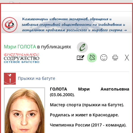
8 августа 2026 года,
07:20
СПОРТСМЕНЫ, ТРЕНЕРЫ И СПЕЦИАЛИСТЫ
Мэри ГОЛОТА
в публикациях
13181
персон
Расширенный поиск
Найдено:
ГОЛОТА Мэри Анатольевна
(03.06.2000).
Аслаудин
Елена
Мария
Юлия
Прыжки на батуте
АБАЕВ
АБАИМОВА
АБАКУМОВА
АБАЛАКИНА
Мастер спорта (прыжки на батуте).
Родилась и живет в Краснодаре.
Чемпионка России (2017 - команда).