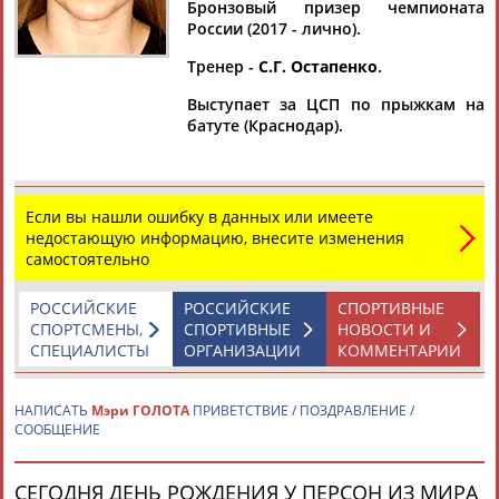
Дмитрий
Тамилла
Рамазан
Ростом
Бронзовый призер чемпионата
АБАРЕНОВ
АБАСОВА
АБАЧАРАЕВ
АБАШИДЗЕ
России (2017 - лично).
Тренер -
С.Г. Остапенко
.
Выступает за ЦСП по прыжкам на
батуте (Краснодар).
Флюра
Татьяна
Акжана
Артур
АББАТЕ-
АББЯСОВА
АБДИКАРИМОВА
АБДРАХМАНОВ
БУЛАТОВА
Если вы нашли ошибку в данных или имеете
недостающую информацию, внесите изменения
самостоятельно
РОССИЙСКИЕ
РОССИЙСКИЕ
СПОРТИВНЫЕ
СПОРТСМЕНЫ,
СПОРТИВНЫЕ
НОВОСТИ И
СПЕЦИАЛИСТЫ
ОРГАНИЗАЦИИ
КОММЕНТАРИИ
НАПИСАТЬ
Мэри ГОЛОТА
ПРИВЕТСТВИЕ / ПОЗДРАВЛЕНИЕ /
СООБЩЕНИЕ
СЕГОДНЯ ДЕНЬ РОЖДЕНИЯ У ПЕРСОН ИЗ МИРА