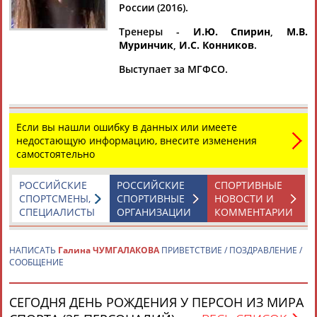
Дмитрий
Тамилла
Рамазан
Ростом
России (2016).
АБАРЕНОВ
АБАСОВА
АБАЧАРАЕВ
АБАШИДЗЕ
Тренеры -
И.Ю. Спирин
,
М.В.
Муринчик
,
И.С. Конников
.
Выступает за МГФСО.
Флюра
Татьяна
Акжана
Артур
АББАТЕ-
АББЯСОВА
АБДИКАРИМОВА
АБДРАХМАНОВ
БУЛАТОВА
Если вы нашли ошибку в данных или имеете
недостающую информацию, внесите изменения
самостоятельно
РОССИЙСКИЕ
РОССИЙСКИЕ
СПОРТИВНЫЕ
СПОРТСМЕНЫ,
СПОРТИВНЫЕ
НОВОСТИ И
СПЕЦИАЛИСТЫ
ОРГАНИЗАЦИИ
КОММЕНТАРИИ
НАПИСАТЬ
Галина ЧУМГАЛАКОВА
ПРИВЕТСТВИЕ / ПОЗДРАВЛЕНИЕ /
СООБЩЕНИЕ
СЕГОДНЯ ДЕНЬ РОЖДЕНИЯ У ПЕРСОН ИЗ МИРА