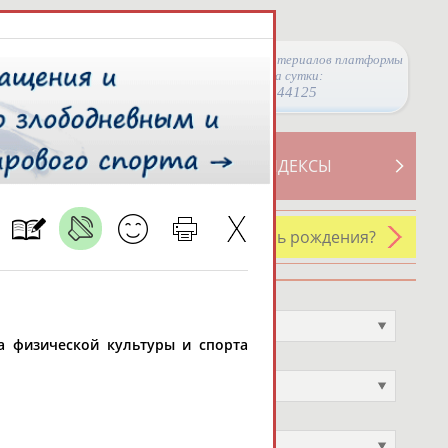
Просмотры материалов платформы
за сутки:
44125
ТИВНОСТИ
СВОДНЫЕ ИНДЕКСЫ
У кого сегодня день рождения?
Профессия
Не выбран
та физической культуры и спорта
Спортивное звание
Не выбран
Учёное звание
Не выбран