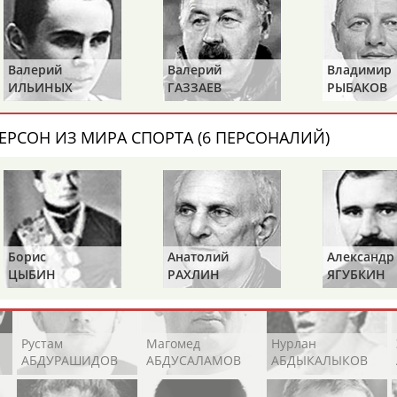
Каримжан
Аделя
Андрей
АБДРАХМАНОВ
АБДРАХМАНОВА
АБДУВАЛИЕВ
Валерий
Валерий
Владимир
ИЛЬИНЫХ
ГАЗЗАЕВ
РЫБАКОВ
Абдула
Магомед
Назир
ЕРСОН ИЗ МИРА СПОРТА (6 ПЕРСОНАЛИЙ)
АБДУЛЖАЛИЛОВ
АБДУЛКАГИРОВ
АБДУЛЛАЕВ
естном спортсмене, тренере, специалисте или исправит
х героев! Герои спорта - это одни из главных патриотов
Борис
Анатолий
Александр
ЦЫБИН
РАХЛИН
ЯГУБКИН
Рустам
Магомед
Нурлан
АБДУРАШИДОВ
АБДУСАЛАМОВ
АБДЫКАЛЫКОВ