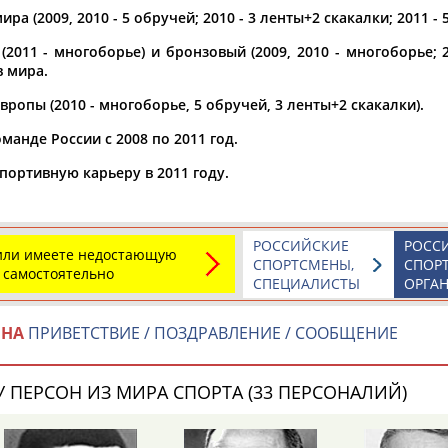
ра (2009, 2010 - 5 обручей; 2010 - 3 ленты+2 скакалки; 2011 - 
а рождения
2011 - многоборье) и бронзовый (2009, 2010 - многоборье; 
по
чч
мм
год
чч
мм
год
 мира.
ропы (2010 - многоборье, 5 обручей, 3 ленты+2 скакалки).
манде России с 2008 по 2011 год.
портивную карьеру в 2011 году.
РОССИЙСКИЕ
РОСС
 или имеете недостающую
СПОРТСМЕНЫ,
СПОР
 самостоятельно
СПЕЦИАЛИСТЫ
ОРГА
Юлия
Дмитрий
Тамилла
ИНА
ПРИВЕТСТВИЕ / ПОЗДРАВЛЕНИЕ / СООБЩЕНИЕ
АБАЛАКИНА
АБАРЕНОВ
АБАСОВА
 ПЕРСОН ИЗ МИРА СПОРТА (33 ПЕРСОНАЛИЙ)