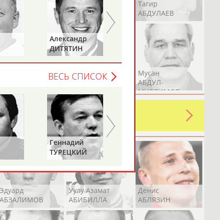
Герман
Рамазан
Тагир
АБДУЛАЕВ
АБДУЛАЕВ
АБДУЛАЕВ
Александр
Лариса
ДИТЯТИН
КАРЛОВА
Аслан
Эмиль
Мусан
ВЕСЬ СПИСОК
АБДУЛЛИН
АБДУЛЛИН
АБДУЛ-
МУСЛИМОВ
ь какую-либо ошибку в уже
 своей страны!
Геннадий
ТУРЕЦКИЙ
Эдуард
Уулу Азамат
Денис
АБЗАЛИМОВ
АБИБИЛЛА
АБЛЯЗИН