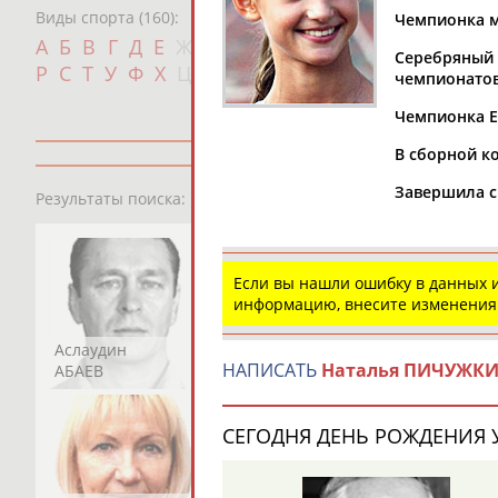
Виды спорта (160):
Чемпионка ми
Дат
А
Б
В
Г
Д
Е
Ж
З
И
К
Л
М
Н
О
П
Серебряный (
с
Р
С
Т
У
Ф
Х
Ц
Ч
Ш
Щ
Э
Ю
Я
чемпионатов
Чемпионка Ев
В сборной ко
13181
персон
Завершила с
Результаты поиска:
Если вы нашли ошибку в данных
информацию, внесите изменения
Аслаудин
Елена
Мария
НАПИСАТЬ
Наталья ПИЧУЖК
АБАЕВ
АБАИМОВА
АБАКУМОВА
СЕГОДНЯ ДЕНЬ РОЖДЕНИЯ У