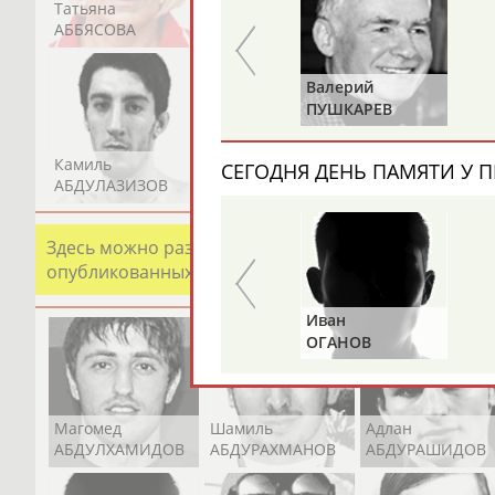
Татьяна
Акжана
Артур
АББЯСОВА
АБДИКАРИМОВА
АБДРАХМАНОВ
Харис
Валерий
ЮНИЧЕВ
ПУШКАРЕВ
Камиль
Загалав
Камалудин
СЕГОДНЯ ДЕНЬ ПАМЯТИ У П
АБДУЛАЗИЗОВ
АБДУЛБЕКОВ
АБДУЛДАУДОВ
Здесь можно разместить информацию о хорошо изв
опубликованных записях. Страна должна знать свои
Альгирдас
Иван
ЛАУРИТЕНАС
ОГАНОВ
Магомед
Шамиль
Адлан
АБДУЛХАМИДОВ
АБДУРАХМАНОВ
АБДУРАШИДОВ