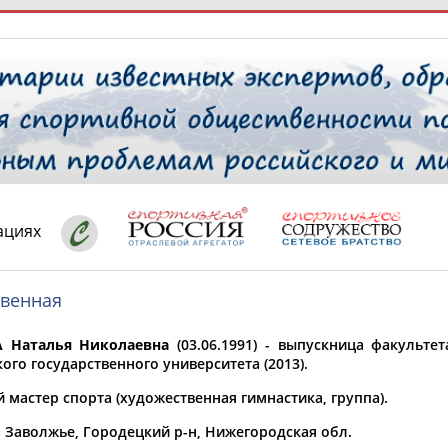
РЕСУРСНАЯ ПЛОЩАДКА
ТАБЛО АК
 специалисты
ациях
твенная
ставляет регион*
 выбран
 Наталья Николаевна
(03.06.1991) - выпускница факульте
* для действующих спортсменов
то рождения
го государственного университета (2013).
 выбран
 мастер спорта (художественная гимнастика, группа).
ион проживания
. Заволжье, Городецкий р-н, Нижегородская обл.
 выбран