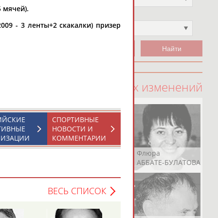
5 мячей).
Чемпион
2009 - 3 ленты+2 скакалки) призер
Не выбран
100 последних изменений
ИЙСКИЕ
СПОРТИВНЫЕ
ТИВНЫЕ
НОВОСТИ И
НИЗАЦИИ
КОММЕНТАРИИ
Рамазан
Ростом
Флюра
АБАЧАРАЕВ
АБАШИДЗЕ
АББАТЕ-БУЛАТОВА
ВЕСЬ СПИСОК