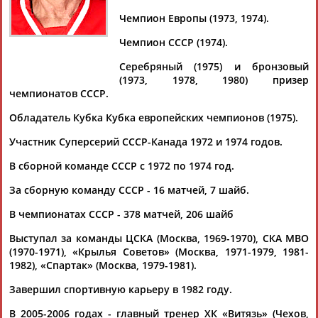
Чемпион Европы (1973, 1974).
Чемпион СССР (1974).
Дмитрий
Тамилла
Рамазан
Ростом
Серебряный (1975) и бронзовый
АБАРЕНОВ
АБАСОВА
АБАЧАРАЕВ
АБАШИДЗЕ
(1973, 1978, 1980) призер
чемпионатов СССР.
Обладатель Кубка Кубка европейских чемпионов (1975).
Участник Суперсерий СССР-Канада 1972 и 1974 годов.
Флюра
Татьяна
Акжана
Артур
АББАТЕ-
АББЯСОВА
АБДИКАРИМОВА
АБДРАХМАНОВ
В сборной команде СССР с 1972 по 1974 год.
БУЛАТОВА
За сборную команду СССР - 16 матчей, 7 шайб.
В чемпионатах СССР - 378 матчей, 206 шайб
Выступал за команды ЦСКА (Москва, 1969-1970), СКА МВО
(1970-1971), «Крылья Советов» (Москва, 1971-1979, 1981-
1982), «Спартак» (Москва, 1979-1981).
Завершил спортивную карьеру в 1982 году.
В 2005-2006 годах - главный тренер ХК «Витязь» (Чехов,