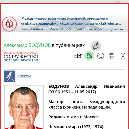
Александр БОДУНОВ
в публикациях
7 августа 2026 года,
05:07
СПОРТСМЕНЫ, ТРЕНЕРЫ И СПЕЦИАЛИСТЫ
13181
персон
Расширенный поиск
Найдено:
БОДУНОВ Александр Иванович
(03.06.1951 - 11.05.2017).
Хоккей
Мастер спорта международного
класса (хоккей). Нападающий.
Родился и жил в Москве.
Аслаудин
Елена
Мария
Юлия
АБАЕВ
АБАИМОВА
АБАКУМОВА
АБАЛАКИНА
Чемпион мира (1973, 1974).