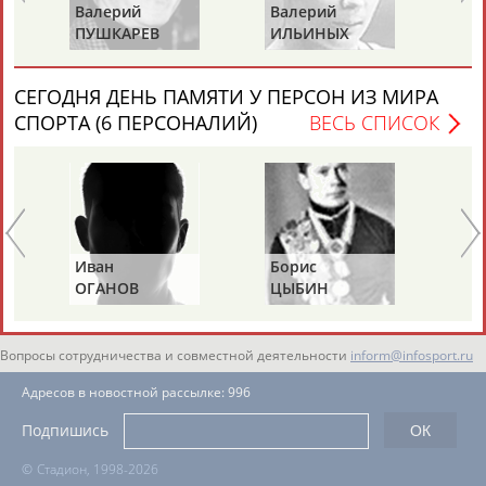
ЕЩЁ ПЕРСОНЫ
Валерий
Валерий
Ва
ПУШКАРЕВ
ИЛЬИНЫХ
ГА
24 персон из 13181
СЕГОДНЯ ДЕНЬ ПАМЯТИ У ПЕРСОН ИЗ МИРА
СПОРТА (6 ПЕРСОНАЛИЙ)
ВЕСЬ СПИСОК
ТАБЛО АКТИВНОСТИ
ЦЕЛИ ПРОЕКТА
КОНТАКТЫ
НАШИ КНОПКИ
РЕКЛАМА
Иван
Борис
Ан
ОГАНОВ
ЦЫБИН
Р
Вопросы сотрудничества и совместной деятельности
inform@infosport.ru
Адресов в новостной рассылке: 996
Подпишись
©
Стадион, 1998-2026