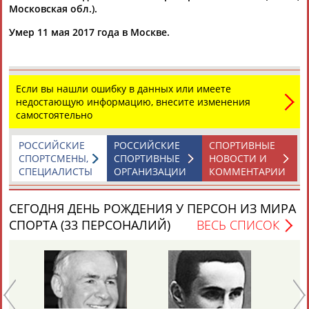
Московская обл.).
Умер 11 мая 2017 года в Москве.
Если вы нашли ошибку в данных или имеете
Каримжан
Аделя
Андрей
Герман
недостающую информацию, внесите изменения
АБДРАХМАНОВ
АБДРАХМАНОВА
АБДУВАЛИЕВ
АБДУЛАЕВ
самостоятельно
РОССИЙСКИЕ
РОССИЙСКИЕ
СПОРТИВНЫЕ
СПОРТСМЕНЫ,
СПОРТИВНЫЕ
НОВОСТИ И
СПЕЦИАЛИСТЫ
ОРГАНИЗАЦИИ
КОММЕНТАРИИ
Рамазан
Тагир
Камиль
Загалав
АБДУЛАЕВ
АБДУЛАЕВ
АБДУЛАЗИЗОВ
АБДУЛБЕКОВ
СЕГОДНЯ ДЕНЬ РОЖДЕНИЯ У ПЕРСОН ИЗ МИРА
СПОРТА (33 ПЕРСОНАЛИЙ)
ВЕСЬ СПИСОК
Камалудин
Абдула
Магомед
Назир
АБДУЛДАУДОВ
АБДУЛЖАЛИЛОВ
АБДУЛКАГИРОВ
АБДУЛЛАЕВ