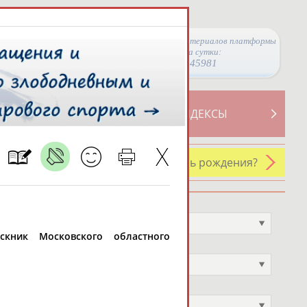
Просмотры материалов платформы
за сутки:
45981
ТИВНОСТИ
СВОДНЫЕ ИНДЕКСЫ
У кого сегодня день рождения?
Профессия
Не выбран
ускник Московского областного
Спортивное звание
Не выбран
Учёное звание
Не выбран