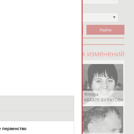
Чемпион
Не выбран
100 последних изменений
Рамазан
Ростом
Флюра
АБАЧАРАЕВ
АБАШИДЗЕ
АББАТЕ-БУЛАТОВА
е первенство