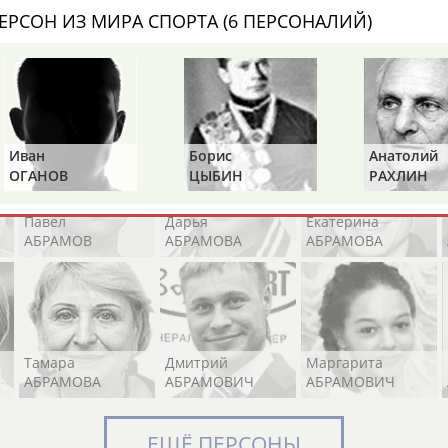
ЕРСОН ИЗ МИРА СПОРТА (6 ПЕРСОНАЛИЙ)
Элизабет
Захария
Александр
АБРААМЯН
АБРАМАШВИЛИ
АБРАМОВ
Иван
Борис
Анатолий
ОГАНОВ
ЦЫБИН
РАХЛИН
Павел
Дарья
Екатерина
АБРАМОВ
АБРАМОВА
АБРАМОВА
Тамара
Дмитрий
Маргарита
АБРАМОВА
АБРАМОВИЧ
АБРАМОВИЧ
ЕЩЁ ПЕРСОНЫ