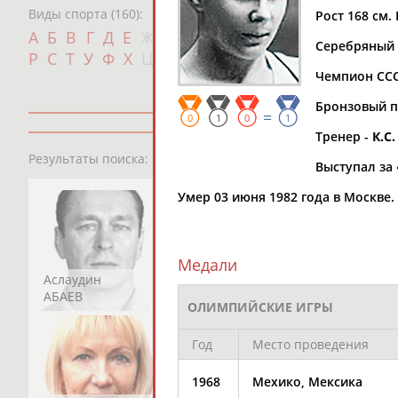
Виды спорта (160):
Рост 168 см. 
Дат
А
Б
В
Г
Д
Е
Ж
З
И
К
Л
М
Н
О
П
Серебряный 
с
Р
С
Т
У
Ф
Х
Ц
Ч
Ш
Щ
Э
Ю
Я
Чемпион СССР
Бронзовый пр
=
0
1
0
1
Тренер -
К.С
13181
персон
Результаты поиска:
Выступал за 
Умер 03 июня 1982 года в Москве.
Медали
Аслаудин
Елена
Мария
АБАЕВ
АБАИМОВА
АБАКУМОВА
ОЛИМПИЙСКИЕ ИГРЫ
Год
Место проведения
1968
Мехико, Мексика