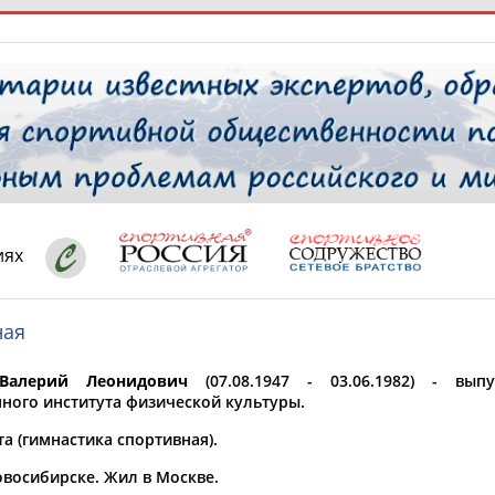
РЕСУРСНАЯ ПЛОЩАДКА
ТАБЛО АК
 специалисты
иях
ная
ставляет регион*
 выбран
алерий Леонидович
(07.08.1947 - 03.06.1982) - вып
* для действующих спортсменов
то рождения
нного института физической культуры.
 выбран
а (гимнастика спортивная).
ион проживания
овосибирске. Жил в Москве.
 выбран