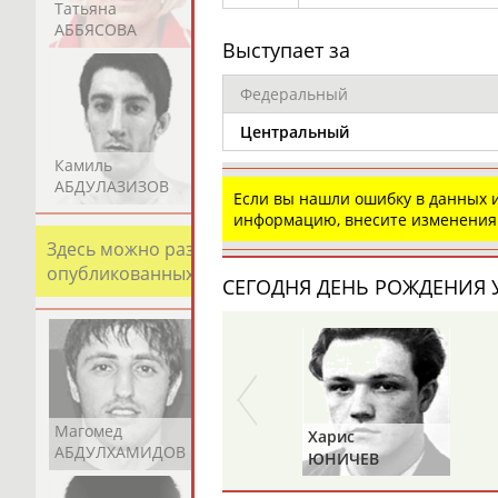
Татьяна
Акжана
Артур
АББЯСОВА
АБДИКАРИМОВА
АБДРАХМАНОВ
Выступает за
Федеральный
Центральный
Камиль
Загалав
Камалудин
АБДУЛАЗИЗОВ
АБДУЛБЕКОВ
АБДУЛДАУДОВ
Если вы нашли ошибку в данных
информацию, внесите изменения
Здесь можно разместить информацию о хорошо изв
опубликованных записях. Страна должна знать свои
СЕГОДНЯ ДЕНЬ РОЖДЕНИЯ У
Магомед
Шамиль
Адлан
Харис
АБДУЛХАМИДОВ
АБДУРАХМАНОВ
АБДУРАШИДОВ
ЮНИЧЕВ