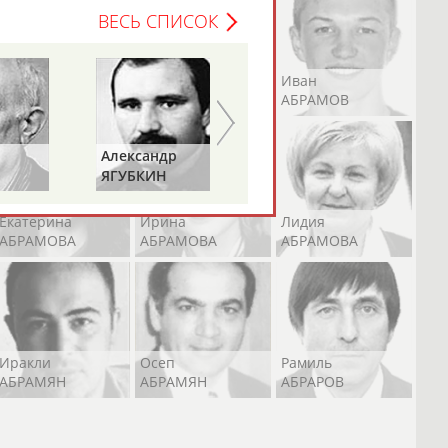
ВЕСЬ СПИСОК
Андрей
Валерий
Иван
АБРАМОВ
АБРАМОВ
АБРАМОВ
Александр
Геннадий
ЯГУБКИН
ТУРЕЦКИЙ
Екатерина
Ирина
Лидия
АБРАМОВА
АБРАМОВА
АБРАМОВА
Иракли
Осеп
Рамиль
АБРАМЯН
АБРАМЯН
АБРАРОВ