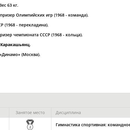
Вес 63 кг.
а рождения
призер Олимпийских игр (1968 - команда).
по
чч
мм
год
чч
мм
год
 (1968 - перекладина).
изер чемпионата СССР (1968 - кольца).
. Каракашьянц
.
«Динамо» (Москва).
Юлия
Дмитрий
Тамилла
АБАЛАКИНА
АБАРЕНОВ
АБАСОВА
Занятое место
Дисциплина
Гимнастика спортивная: командно
2