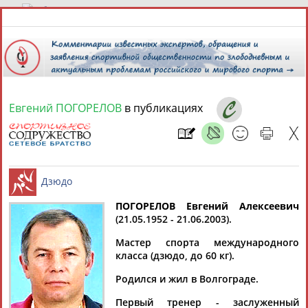
7 августа 2026 года,
05:44
СПОРТСМЕНЫ, ТРЕНЕРЫ И СПЕЦИАЛИСТЫ
Евгений ПОГОРЕЛОВ
в публикациях
13181
персон
Расширенный поиск
Найдено:
ПОГОРЕЛОВ Евгений Алексеевич
(21.05.1952 - 21.06.2003).
Аслаудин
Елена
Мария
Юлия
Дзюдо
АБАЕВ
АБАИМОВА
АБАКУМОВА
АБАЛАКИНА
Мастер спорта международного
класса (дзюдо, до 60 кг).
Родился и жил в Волгограде.
Первый тренер - заслуженный