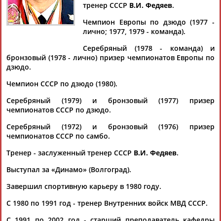
Дмитрий
Тамилла
Рамазан
Ростом
тренер СССР
В.И. Федяев
.
АБАРЕНОВ
АБАСОВА
АБАЧАРАЕВ
АБАШИДЗЕ
Чемпион Европы по дзюдо (1977 -
лично; 1977, 1979 - команда).
Серебряный (1978 - команда) и
бронзовый (1978 - лично) призер чемпионатов Европы по
Флюра
Татьяна
Акжана
Артур
дзюдо.
АББАТЕ-
АББЯСОВА
АБДИКАРИМОВА
АБДРАХМАНОВ
БУЛАТОВА
Чемпион СССР по дзюдо (1980).
Серебряный (1979) и бронзовый (1977) призер
чемпионатов СССР по дзюдо.
Серебряный (1972) и бронзовый (1976) призер
чемпионатов СССР по самбо.
Тренер - заслуженный тренер СССР
В.И. Федяев
.
Выступал за «Динамо» (Волгоград).
Завершил спортивную карьеру в 1980 году.
С 1980 по 1991 год - тренер Внутренних войск МВД СССР.
С 1991 по 2002 год - старший преподаватель кафедры