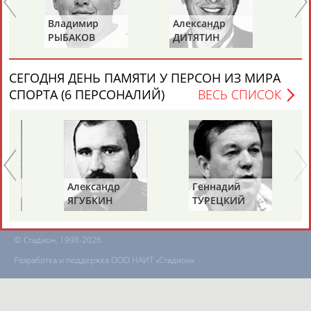
Владимир
Александр
Ла
РЫБАКОВ
ДИТЯТИН
КА
ТАБЛО АКТИВНОСТИ
СЕГОДНЯ ДЕНЬ ПАМЯТИ У ПЕРСОН ИЗ МИРА
ЦЕЛИ ПРОЕКТА
КОНТАКТЫ
НАШИ КНОПКИ
РЕКЛАМА
СПОРТА (6 ПЕРСОНАЛИЙ)
ВЕСЬ СПИСОК
Вопросы сотрудничества и совместной деятельности
inform@infosport.ru
Александр
Геннадий
Адресов в новостной рассылке: 996
ЯГУБКИН
ТУРЕЦКИЙ
Подпишись
©
Стадион, 1998-2026
Разработка и поддержка ООО НАИТ «Стадион»