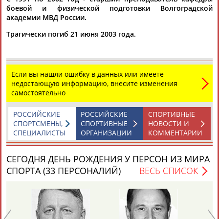
боевой и физической подготовки Волгоградской
академии МВД России.
Каримжан
Аделя
Андрей
Герман
Трагически погиб 21 июня 2003 года.
АБДРАХМАНОВ
АБДРАХМАНОВА
АБДУВАЛИЕВ
АБДУЛАЕВ
Если вы нашли ошибку в данных или имеете
недостающую информацию, внесите изменения
Рамазан
Тагир
Камиль
Загалав
самостоятельно
АБДУЛАЕВ
АБДУЛАЕВ
АБДУЛАЗИЗОВ
АБДУЛБЕКОВ
РОССИЙСКИЕ
РОССИЙСКИЕ
СПОРТИВНЫЕ
СПОРТСМЕНЫ,
СПОРТИВНЫЕ
НОВОСТИ И
СПЕЦИАЛИСТЫ
ОРГАНИЗАЦИИ
КОММЕНТАРИИ
Камалудин
Абдула
Магомед
Назир
АБДУЛДАУДОВ
АБДУЛЖАЛИЛОВ
АБДУЛКАГИРОВ
АБДУЛЛАЕВ
СЕГОДНЯ ДЕНЬ РОЖДЕНИЯ У ПЕРСОН ИЗ МИРА
СПОРТА (33 ПЕРСОНАЛИЙ)
ВЕСЬ СПИСОК
ЕЩЁ ПЕРСОНЫ
24 персон из 13181