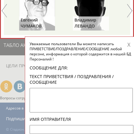
ЕЩЁ ПЕРСОНЫ
Евгений
Владимир
Та
24 персон из 13181
ЧУМАКОВ
ЛЕВАНДО
КР
(С
Уважаемые пользователи Вы можете написать
ТАБЛО АКТИВНОСТИ
ПРИВЕТСТВИЕ/ПОЗДРАВЛЕНИЕ/СООБЩЕНИЕ любой
персоне, информация о которой содержится в нашей БД
Персоналий !
ЦЕЛИ ПРОЕКТА
КОНТАКТЫ
НАШИ КНОПКИ
РЕКЛАМА
СООБЩЕНИЕ ДЛЯ:
ТЕКСТ ПРИВЕТСТВИЯ / ПОЗДРАВЛЕНИЯ /
СООБЩЕНИЕ
Вопросы сотрудничества и совместной деятельности
inform@infosport.ru
Адресов в новостной рассылке: 997
Подпишись
ИМЯ ОТПРАВИТЕЛЯ
©
Стадион, 1998-2026