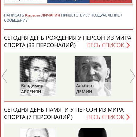
НАПИСАТЬ
Кирилл ЛИЧАГИН
ПРИВЕТСТВИЕ / ПОЗДРАВЛЕНИЕ /
СООБЩЕНИЕ
СЕГОДНЯ ДЕНЬ РОЖДЕНИЯ У ПЕРСОН ИЗ МИРА
Каримжан
Аделя
Андрей
Герман
СПОРТА (33 ПЕРСОНАЛИЙ)
ВЕСЬ СПИСОК
АБДРАХМАНОВ
АБДРАХМАНОВА
АБДУВАЛИЕВ
АБДУЛАЕВ
Рамазан
Тагир
Камиль
Загалав
Ва
Владимир
Альберт
АБДУЛАЕВ
АБДУЛАЕВ
АБДУЛАЗИЗОВ
АБДУЛБЕКОВ
К
АРСЕНЯН
ДЕМИН
СЕГОДНЯ ДЕНЬ ПАМЯТИ У ПЕРСОН ИЗ МИРА
Камалудин
Абдула
Магомед
Назир
СПОРТА (7 ПЕРСОНАЛИЙ)
ВЕСЬ СПИСОК
АБДУЛДАУДОВ
АБДУЛЖАЛИЛОВ
АБДУЛКАГИРОВ
АБДУЛЛАЕВ