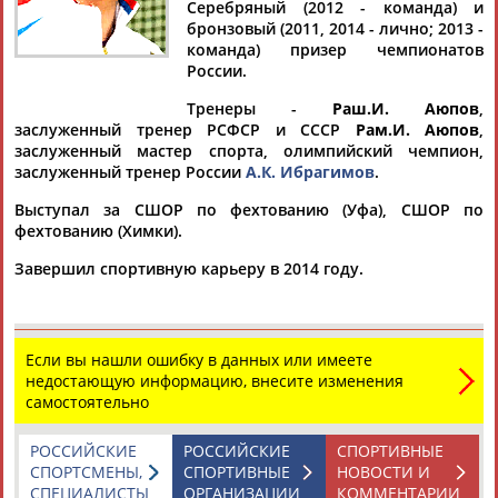
Серебряный (2012 - команда) и
бронзовый (2011, 2014 - лично; 2013 -
команда) призер чемпионатов
России.
Дмитрий
Тамилла
Рамазан
Ростом
Тренеры -
Раш.И. Аюпов
,
АБАРЕНОВ
АБАСОВА
АБАЧАРАЕВ
АБАШИДЗЕ
заслуженный тренер РСФСР и СССР
Рам.И. Аюпов
,
заслуженный мастер спорта, олимпийский чемпион,
заслуженный тренер России
А.К. Ибрагимов
.
Выступал за СШОР по фехтованию (Уфа), СШОР по
Флюра
Татьяна
Акжана
Артур
фехтованию (Химки).
АББАТЕ-
АББЯСОВА
АБДИКАРИМОВА
АБДРАХМАНОВ
Завершил спортивную карьеру в 2014 году.
БУЛАТОВА
Если вы нашли ошибку в данных или имеете
недостающую информацию, внесите изменения
самостоятельно
РОССИЙСКИЕ
РОССИЙСКИЕ
СПОРТИВНЫЕ
СПОРТСМЕНЫ,
СПОРТИВНЫЕ
НОВОСТИ И
СПЕЦИАЛИСТЫ
ОРГАНИЗАЦИИ
КОММЕНТАРИИ