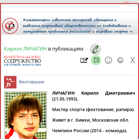
Кирилл ЛИЧАГИН
в публикациях
10 августа 2026 года,
09:26
СПОРТСМЕНЫ, ТРЕНЕРЫ И СПЕЦИАЛИСТЫ
13181
персон
Расширенный поиск
Найдено:
ЛИЧАГИН Кирилл Дмитриевич
(21.05.1993).
Фехтование
Мастер спорта (фехтование, рапира).
Живет в г. Химки, Московская обл.
Аслаудин
Елена
Мария
Юлия
Чемпион России (2014 - команда).
АБАЕВ
АБАИМОВА
АБАКУМОВА
АБАЛАКИНА