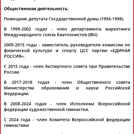
Общественная деятельность
:
Каримжан
Аделя
Андрей
Герман
Помощник депутата Государственной думы (1994-1998).
АБДРАХМАНОВ
АБДРАХМАНОВА
АБДУВАЛИЕВ
АБДУЛАЕВ
В 1999-2002 годах - член департамента маркетинга
Международного союза биатлонистов (IBU).
2009-2015 годы - заместитель руководителя комиссии по
физической культуре и спорту ЦСС партии «ЕДИНАЯ
Рамазан
Тагир
Камиль
Загалав
РОССИЯ».
АБДУЛАЕВ
АБДУЛАЕВ
АБДУЛАЗИЗОВ
АБДУЛБЕКОВ
С 2015 года - член Экспертного совета при Правительстве
России.
В 2017-2018 годах - член Общественного совета
Камалудин
Абдула
Магомед
Назир
Министерства образования и науки Российской
АБДУЛДАУДОВ
АБДУЛЖАЛИЛОВ
АБДУЛКАГИРОВ
АБДУЛЛАЕВ
Федерации.
В 2008-2024 годах - член Исполкома Всероссийской
ЕЩЁ ПЕРСОНЫ
федерации художественной гимнастки.
С 2024 года - член Комитета Всероссийской федерации
гимнастики
24 персон из 13181