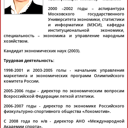
Дмитрий
Тамилла
Рамазан
Ростом
АБАРЕНОВ
АБАСОВА
АБАЧАРАЕВ
АБАШИДЗЕ
2000 –2002 годы – аспирантура
Московского государственного
Университета экономики, статистики
и информатики (МЭСИ), кафедра
институциональной экономики,
Флюра
Татьяна
Акжана
Артур
специальность – экономика и управление народным
АББАТЕ-
АББЯСОВА
АБДИКАРИМОВА
АБДРАХМАНОВ
хозяйством.
БУЛАТОВА
Кандидат экономических наук (2003).
Трудовая деятельность
:
1998-2001 и 2003-2005 голы - начальник управления
маркетинга и экономических программ Олимпийского
комитета России.
2005-2006 годы - директор по экономическим вопросам
Всероссийской Федерации легкой атлетики.
2006-2007 годы - директор по экономике Российского
физкультурно-спортивного общества «Локомотив».
С 2008 года по н/в - директор АНО «Международной
Академии спорта».