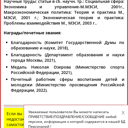
Научные труды
: статьи в сб. научн. тр.: Социальная сфера:
Экономика и управление-М.МЭСИ, 2001г.,
Макроэкономическая политика: Теория и практика М.,
МЭСИ, 2001 г.; Экономическая теория и практика:
ТАБЛО АКТИВНОСТИ
Проблемы взаимодействия М., МЭСИ, 2003 г..
Награды/почетные звания
:
ЦЕЛИ ПРОЕКТА
КОНТАКТЫ
НАШИ КНОПКИ
РЕКЛАМА
Благодарность (Комитет Государственной Думы по
образованию и науке, 2018),
Благодарность (Департамент образования и науки
города Москвы, 2021),
Медаль Николая Озерова (Министерство спорта
Вопросы сотрудничества и совместной деятельности
inform@infosport.ru
Российской Федерации, 2021),
Адресов в новостной рассылке: 996
Почетный работник сферы воспитания детей и
молодежи (Министерство просвещения Российской
Подпишись
Федерации, 2022).
©
Стадион, 1998-2026
Разработка и поддержка ООО НАИТ «Стадион»
Уважаемые пользователи Вы можете написать
Если вы нашли ошибку в данных или имеете
ПРИВЕТСТВИЕ/ПОЗДРАВЛЕНИЕ/СООБЩЕНИЕ любой
недостающую информацию, внесите изменения
персоне, информация о которой содержится в нашей БД
самостоятельно
Персоналий !