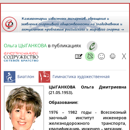
8 августа 2026 года,
06:22
СПОРТСМЕНЫ, ТРЕНЕРЫ И СПЕЦИАЛИСТЫ
Ольга ЦЫГАНКОВА
в публикациях
13181
персон
Расширенный поиск
Найдено:
ЦЫГАНКОВА Ольга Дмитриевна
(21.05.1953).
Аслаудин
Елена
Мария
Юлия
Биатлон
Гимнастика художест
АБАЕВ
АБАИМОВА
АБАКУМОВА
АБАЛАКИНА
Образование
:
1976 – 1982 годы - Всесоюзный
заочный институт инженеров
железнодорожного транспорта,
квалификация- инженер – механик.