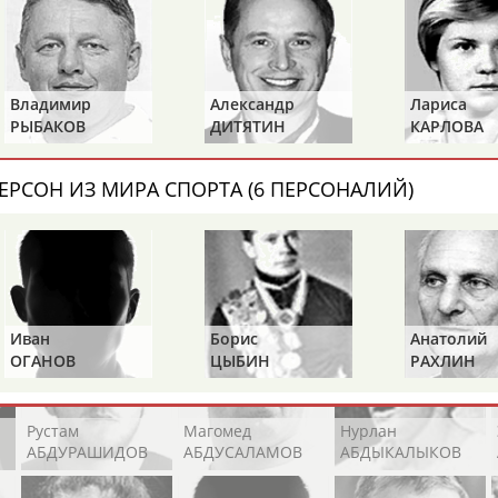
Каримжан
Аделя
Андрей
АБДРАХМАНОВ
АБДРАХМАНОВА
АБДУВАЛИЕВ
Александр
Лариса
Петр
ДИТЯТИН
КАРЛОВА
ТИМЧЕН
Абдула
Магомед
Назир
АБДУЛЖАЛИЛОВ
АБДУЛКАГИРОВ
АБДУЛЛАЕВ
ЕРСОН ИЗ МИРА СПОРТА (6 ПЕРСОНАЛИЙ)
естном спортсмене, тренере, специалисте или исправит
х героев! Герои спорта - это одни из главных патриотов
Борис
Анатолий
Алексан
ЦЫБИН
РАХЛИН
ЯГУБКИ
Рустам
Магомед
Нурлан
АБДУРАШИДОВ
АБДУСАЛАМОВ
АБДЫКАЛЫКОВ