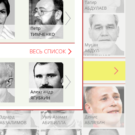
Герман
Рамазан
Тагир
АБДУЛАЕВ
АБДУЛАЕВ
АБДУЛАЕВ
Елена
Татьяна
КО
ДАВЫДОВА
ДОРОВСКИХ
(САМОЛЕНКО,
Аслан
Эмиль
Мусан
ХАМИТОВА))
АБДУЛЛИН
АБДУЛЛИН
АБДУЛ-
ВЕСЬ СПИСОК
МУСЛИМОВ
ь какую-либо ошибку в уже
 своей страны!
др
Геннадий
Н
ТУРЕЦКИЙ
Эдуард
Уулу Азамат
Денис
АБЗАЛИМОВ
АБИБИЛЛА
АБЛЯЗИН