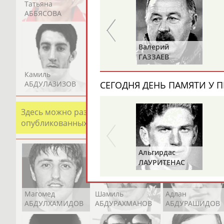
Татьяна
Акжана
Артур
АББЯСОВА
АБДИКАРИМОВА
АБДРАХМАНОВ
Валерий
Владимир
Х
ГАЗЗАЕВ
РЫБАКОВ
Камиль
Загалав
Камалудин
АБДУЛАЗИЗОВ
АБДУЛБЕКОВ
АБДУЛДАУДОВ
СЕГОДНЯ ДЕНЬ ПАМЯТИ У П
Здесь можно разместить информацию о хорошо изв
опубликованных записях. Страна должна знать свои
Альгирдас
Иван
ЛАУРИТЕНАС
ОГАНОВ
Магомед
Шамиль
Адлан
АБДУЛХАМИДОВ
АБДУРАХМАНОВ
АБДУРАШИДОВ