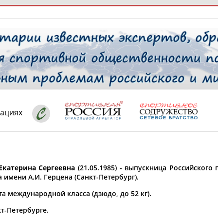
РЕСУРСНАЯ ПЛОЩАДКА
ТАБЛО АК
 специалисты
кациях
ставляет регион*
 выбран
Екатерина Сергеевна
(21.05.1985) - выпускница Российского
* для действующих спортсменов
то рождения
 имени А.И. Герцена (Санкт-Петербург).
 выбран
а международной класса (дзюдо, до 52 кг).
ион проживания
т-Петербурге.
 выбран