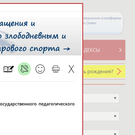
Просмотры материалов платформы
за сутки:
ТИВНОСТИ
СВОДНЫЕ ИНДЕКСЫ
У кого сегодня день рождения?
Профессия
Не выбран
 государственного педагогического
Спортивное звание
Не выбран
Учёное звание
Не выбран