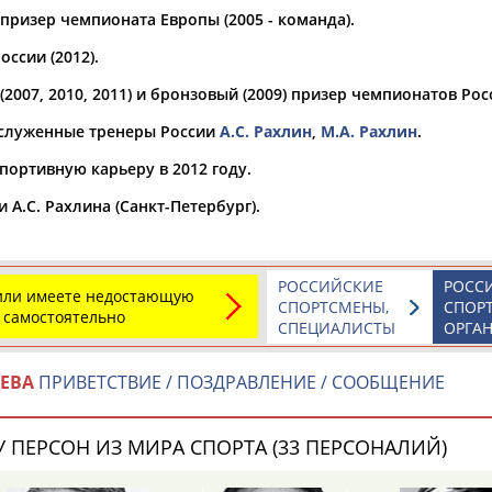
призер чемпионата Европы (2005 - команда).
а рождения
ссии (2012).
по
чч
мм
год
чч
мм
год
2007, 2010, 2011) и бронзовый (2009) призер чемпионатов Рос
аслуженные тренеры России
А.С. Рахлин
,
М.А. Рахлин
.
портивную карьеру в 2012 году.
.С. Рахлина (Санкт-Петербург).
РОССИЙСКИЕ
РОСС
 или имеете недостающую
СПОРТСМЕНЫ,
СПОР
 самостоятельно
СПЕЦИАЛИСТЫ
ОРГА
Юлия
Дмитрий
Тамилла
АБАЛАКИНА
АБАРЕНОВ
АБАСОВА
ЦЕВА
ПРИВЕТСТВИЕ / ПОЗДРАВЛЕНИЕ / СООБЩЕНИЕ
 ПЕРСОН ИЗ МИРА СПОРТА (33 ПЕРСОНАЛИЙ)