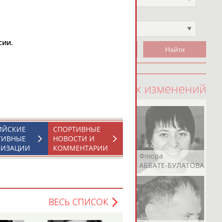
Чемпион
Не выбран
сии.
100 последних изменений
ИЙСКИЕ
СПОРТИВНЫЕ
ТИВНЫЕ
НОВОСТИ И
НИЗАЦИИ
КОММЕНТАРИИ
Рамазан
Ростом
Флюра
АБАЧАРАЕВ
АБАШИДЗЕ
АББАТЕ-БУЛАТОВА
ВЕСЬ СПИСОК