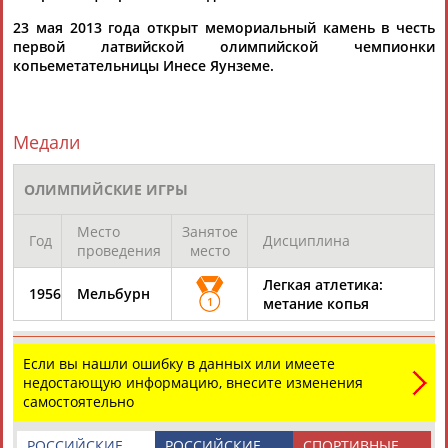
23 мая 2013 года открыт мемориальный камень в честь
первой латвийской олимпийской чемпионки
Каримжан
Аделя
Андрей
Герман
копьеметательницы Инесе Яунземе.
АБДРАХМАНОВ
АБДРАХМАНОВА
АБДУВАЛИЕВ
АБДУЛАЕВ
Медали
Рамазан
Тагир
Камиль
Загалав
ОЛИМПИЙСКИЕ ИГРЫ
АБДУЛАЕВ
АБДУЛАЕВ
АБДУЛАЗИЗОВ
АБДУЛБЕКОВ
Место
Занятое
Год
Дисциплина
проведения
место
Легкая атлетика:
Камалудин
Абдула
Магомед
Назир
1956
Мельбурн
1
метание копья
АБДУЛДАУДОВ
АБДУЛЖАЛИЛОВ
АБДУЛКАГИРОВ
АБДУЛЛАЕВ
Если вы нашли ошибку в данных или имеете
ЕЩЁ ПЕРСОНЫ
недостающую информацию, внесите изменения
самостоятельно
24 персон из 13181
РОССИЙСКИЕ
РОССИЙСКИЕ
СПОРТИВНЫЕ