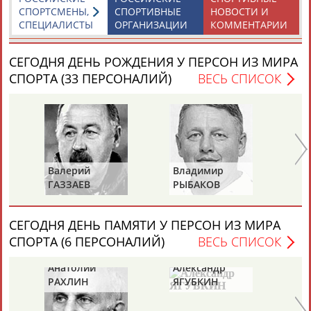
СПОРТСМЕНЫ,
СПОРТИВНЫЕ
НОВОСТИ И
СПЕЦИАЛИСТЫ
ОРГАНИЗАЦИИ
КОММЕНТАРИИ
ТАБЛО АКТИВНОСТИ
СЕГОДНЯ ДЕНЬ РОЖДЕНИЯ У ПЕРСОН ИЗ МИРА
СПОРТА (33 ПЕРСОНАЛИЙ)
ВЕСЬ СПИСОК
ЦЕЛИ ПРОЕКТА
КОНТАКТЫ
НАШИ КНОПКИ
РЕКЛАМА
Вопросы сотрудничества и совместной деятельности
inform@infosport.ru
Валерий
Владимир
Ал
ГАЗЗАЕВ
РЫБАКОВ
Д
Адресов в новостной рассылке: 996
Подпишись
СЕГОДНЯ ДЕНЬ ПАМЯТИ У ПЕРСОН ИЗ МИРА
СПОРТА (6 ПЕРСОНАЛИЙ)
ВЕСЬ СПИСОК
©
Стадион, 1998-2026
Разработка и поддержка ООО НАИТ «Стадион»
Анатолий
Александр
Ге
РАХЛИН
ЯГУБКИН
ТУ