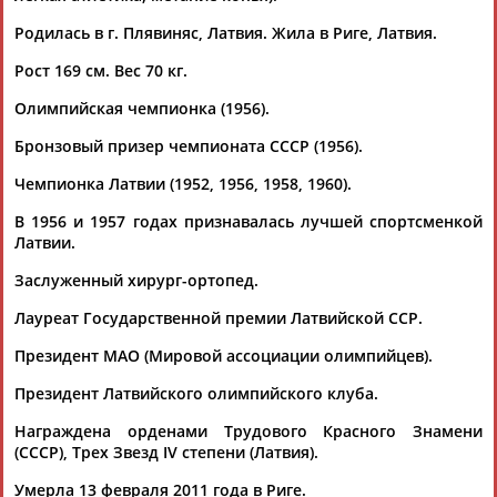
Дмитрий
Тамилла
Рамазан
Ростом
АБАРЕНОВ
АБАСОВА
АБАЧАРАЕВ
АБАШИДЗЕ
Родилась в г. Плявиняс, Латвия. Жила в Риге, Латвия.
Рост 169 см. Вес 70 кг.
Флюра
Олимпийская чемпионка (1956).
АББАТЕ-
Татьяна
Акжана
Артур
Бронзовый призер чемпионата СССР (1956).
БУЛАТОВА
АББЯСОВА
АБДИКАРИМОВА
АБДРАХМАНОВ
Чемпионка Латвии (1952, 1956, 1958, 1960).
В 1956 и 1957 годах признавалась лучшей спортсменкой
Латвии.
Заслуженный хирург-ортопед.
Лауреат Государственной премии Латвийской ССР.
Президент МАО (Мировой ассоциации олимпийцев).
Президент Латвийского олимпийского клуба.
Награждена орденами Трудового Красного Знамени
(СССР), Трех Звезд IV степени (Латвия).
Умерла 13 февраля 2011 года в Риге.