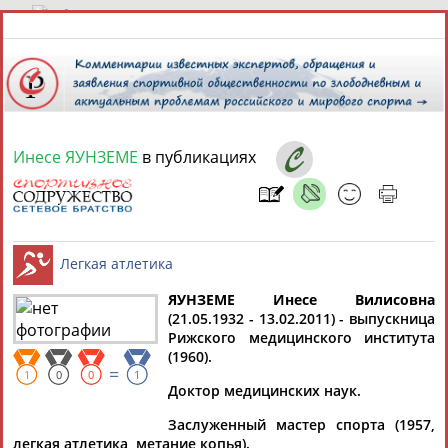
7 августа 2026 года,
07:11
СПОРТСМЕНЫ, ТРЕНЕРЫ И СПЕЦИАЛИСТЫ
Инесе ЯУНЗЕМЕ
в публикациях
13181
персон
Расширенный поиск
Найдено:
ЯУНЗЕМЕ Инесе Вилисовна
(21.05.1932 - 13.02.2011) - выпускница
Аслаудин
Елена
Мария
Юлия
Рижского медицинского института
Легкая атлетика
АБАЕВ
АБАИМОВА
АБАКУМОВА
АБАЛАКИНА
(1960).
=
1
0
0
1
Доктор медицинских наук.
Заслуженный мастер спорта (1957,
легкая атлетика, метание копья).