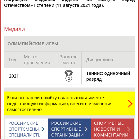
Отечеством» I степени (11 августа 2021 года).
Медали
ОЛИМПИЙСКИЕ ИГРЫ
Каримжан
Аделя
Андрей
Герман
АБДРАХМАНОВ
АБДРАХМАНОВА
АБДУВАЛИЕВ
АБДУЛАЕВ
Место
Занятое
Год
Дисциплина
проведения
место
Теннис: одиночный
2021
2
разряд
Рамазан
Тагир
Камиль
Загалав
АБДУЛАЕВ
АБДУЛАЕВ
АБДУЛАЗИЗОВ
АБДУЛБЕКОВ
Если вы нашли ошибку в данных или имеете
недостающую информацию, внесите изменения
самостоятельно
Камалудин
Абдула
Магомед
Назир
РОССИЙСКИЕ
РОССИЙСКИЕ
СПОРТИВНЫЕ
АБДУЛДАУДОВ
АБДУЛЖАЛИЛОВ
АБДУЛКАГИРОВ
АБДУЛЛАЕВ
СПОРТСМЕНЫ,
СПОРТИВНЫЕ
НОВОСТИ И
СПЕЦИАЛИСТЫ
ОРГАНИЗАЦИИ
КОММЕНТАРИИ