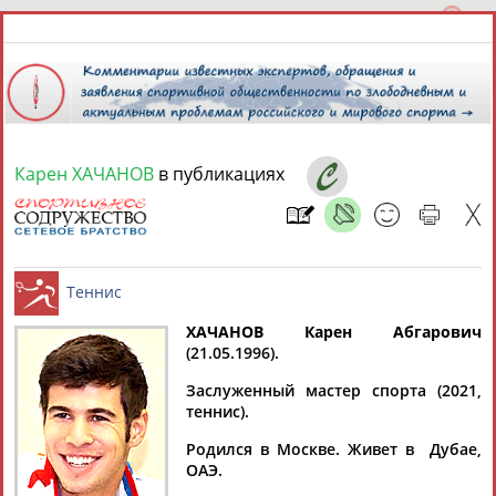
Карен ХАЧАНОВ
в публикациях
8 августа 2026 года,
14:05
СПОРТСМЕНЫ, ТРЕНЕРЫ И СПЕЦИАЛИСТЫ
13181
персон
Расширенный поиск
Найдено:
ХАЧАНОВ Карен Абгарович
(21.05.1996).
Теннис
Заслуженный мастер спорта (2021,
теннис).
Родился в Москве. Живет в Дубае,
Аслаудин
Елена
Мария
Юлия
ОАЭ.
АБАЕВ
АБАИМОВА
АБАКУМОВА
АБАЛАКИНА