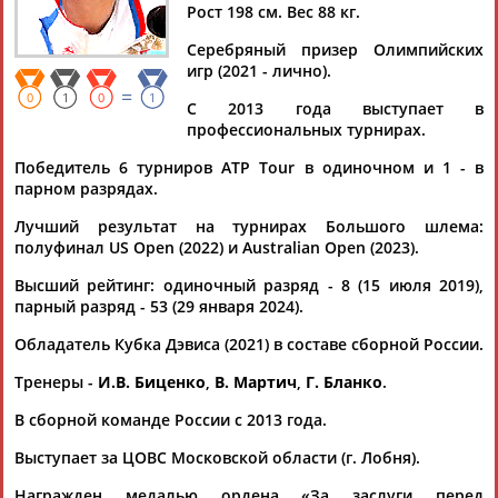
Рост 198 см. Вес 88 кг.
Серебряный призер Олимпийских
игр (2021 - лично).
=
Дмитрий
Тамилла
Рамазан
Ростом
0
1
0
1
С 2013 года выступает в
АБАРЕНОВ
АБАСОВА
АБАЧАРАЕВ
АБАШИДЗЕ
профессиональных турнирах.
Победитель 6 турниров ATP Tour в одиночном и 1 - в
парном разрядах.
Лучший результат на турнирах Большого шлема:
Флюра
Татьяна
Акжана
Артур
полуфинал US Open (2022) и Australian Open (2023).
АББАТЕ-
АББЯСОВА
АБДИКАРИМОВА
АБДРАХМАНОВ
БУЛАТОВА
Высший рейтинг: одиночный разряд - 8 (15 июля 2019),
парный разряд - 53 (29 января 2024).
Обладатель Кубка Дэвиса (2021) в составе сборной России.
Тренеры -
И.В. Биценко
,
В. Мартич
,
Г. Бланко
.
В сборной команде России с 2013 года.
Выступает за ЦОВС Московской области (г. Лобня).
Награжден медалью ордена «За заслуги перед