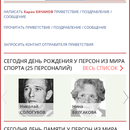
ЕЩЁ ПЕРСОНЫ
НАПИСАТЬ
Карен ХАЧАНОВ
ПРИВЕТСТВИЕ / ПОЗДРАВЛЕНИЕ /
СООБЩЕНИЕ
24 персон из 13181
ПРОЧИТАТЬ ПРИВЕТСТВИЕ / ПОЗДРАВЛЕНИЕ / СООБЩЕНИЕ
ТАБЛО АКТИВНОСТИ
ЗАПРОСИТЬ КОНТАКТ ОТПРАВИТЕЛЯ ПРИВЕТСТВИЯ
СЕГОДНЯ ДЕНЬ РОЖДЕНИЯ У ПЕРСОН ИЗ МИРА
ЦЕЛИ ПРОЕКТА
КОНТАКТЫ
НАШИ КНОПКИ
РЕКЛАМА
СПОРТА (25 ПЕРСОНАЛИЙ)
ВЕСЬ СПИСОК
Вопросы сотрудничества и совместной деятельности
inform@infosport.ru
Адресов в новостной рассылке: 996
Николай
Нина
Ра
СОЛОГУБОВ
БУЛГАКОВА
П
Подпишись
(С
©
Стадион, 1998-2026
СЕГОДНЯ ДЕНЬ ПАМЯТИ У ПЕРСОН ИЗ МИРА