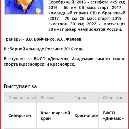
Серебряный (2015 - эстафета 4х5 км;
2016 - 50 км СВ масс-старт; 2017 -
командный спринт СВ) и бронзовый
(2017 - 70 км СВ масс-старт; 2019 -
скиатлон 30 км; 2022 - масс-старт
Дмитрий
Тамилла
Рамазан
Ростом
50 км) призер чемпионатов России.
АБАРЕНОВ
АБАСОВА
АБАЧАРАЕВ
АБАШИДЗЕ
Тренеры -
В.В. Бойченко
,
А.С. Фалеев
.
В сборной команде России с 2016 года.
Выступает за ВФСО «Динамо», Академию зимних видов
Флюра
Татьяна
Акжана
Артур
спорта (Красноярск) и Красноярск.
АББАТЕ-
АББЯСОВА
АБДИКАРИМОВА
АБДРАХМАНОВ
БУЛАТОВА
Выступает за
Федеральный
Регион
Город
Общество
Красноярский
ВФСО
Сибирский
Красноярск
край
«Динамо»