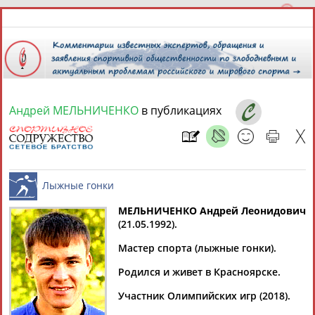
Андрей МЕЛЬНИЧЕНКО
в публикациях
8 августа 2026 года,
17:12
СПОРТСМЕНЫ, ТРЕНЕРЫ И СПЕЦИАЛИСТЫ
13181
персон
Расширенный поиск
Найдено:
МЕЛЬНИЧЕНКО Андрей Леонидович
(21.05.1992).
Лыжные гонки
Мастер спорта (лыжные гонки).
Родился и живет в Красноярске.
Аслаудин
Елена
Мария
Юлия
Участник Олимпийских игр (2018).
АБАЕВ
АБАИМОВА
АБАКУМОВА
АБАЛАКИНА