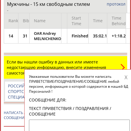
ЕЩЁ ПЕРСОНЫ
Мужчины - 15 км свободным стилем
протокол
-
Start
Time
Rank
Bib
Name
Time
24 персон из 13181
Time
Behind
OAR Andrey
14
31
Finished
35:02.1
+1:18.2
MELNICHENKO
ТАБЛО АКТИВНОСТИ
Если вы нашли ошибку в данных или имеете
ЦЕЛИ ПРОЕКТА
КОНТАКТЫ
НАШИ КНОПКИ
РЕКЛАМА
недостающую информацию, внесите изменения
самостоятельно
Уважаемые пользователи Вы можете написать
ПРИВЕТСТВИЕ/ПОЗДРАВЛЕНИЕ/СООБЩЕНИЕ любой
РОССИЙСКИЕ
РОССИЙСКИЕ
СПОРТИВНЫЕ
персоне, информация о которой содержится в нашей БД
СПОРТСМЕНЫ,
СПОРТИВНЫЕ
НОВОСТИ И
Персоналий !
Вопросы сотрудничества и совместной деятельности
inform@infosport.ru
СПЕЦИАЛИСТЫ
ОРГАНИЗАЦИИ
КОММЕНТАРИИ
СООБЩЕНИЕ ДЛЯ:
Адресов в новостной рассылке: 996
ТЕКСТ ПРИВЕТСТВИЯ / ПОЗДРАВЛЕНИЯ /
НАПИСАТЬ
Андрей МЕЛЬНИЧЕНКО
ПРИВЕТСТВИЕ / ПОЗДРАВЛЕНИЕ /
СООБЩЕНИЕ
Подпишись
СООБЩЕНИЕ
©
Стадион, 1998-2026