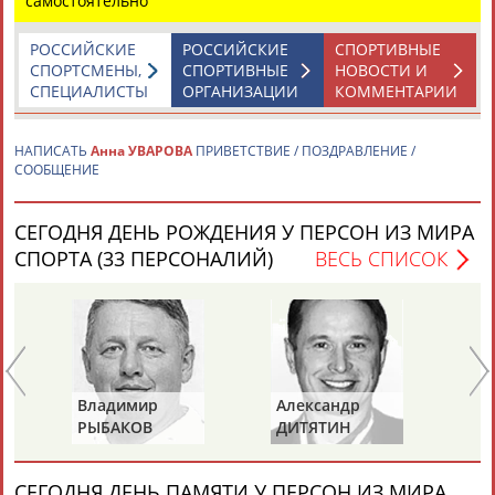
самостоятельно
РОССИЙСКИЕ
РОССИЙСКИЕ
СПОРТИВНЫЕ
Каримжан
Аделя
Андрей
Герман
СПОРТСМЕНЫ,
СПОРТИВНЫЕ
НОВОСТИ И
АБДРАХМАНОВ
АБДРАХМАНОВА
АБДУВАЛИЕВ
АБДУЛАЕВ
СПЕЦИАЛИСТЫ
ОРГАНИЗАЦИИ
КОММЕНТАРИИ
НАПИСАТЬ
Анна УВАРОВА
ПРИВЕТСТВИЕ / ПОЗДРАВЛЕНИЕ /
СООБЩЕНИЕ
Рамазан
Тагир
Камиль
Загалав
АБДУЛАЕВ
АБДУЛАЕВ
АБДУЛАЗИЗОВ
АБДУЛБЕКОВ
СЕГОДНЯ ДЕНЬ РОЖДЕНИЯ У ПЕРСОН ИЗ МИРА
СПОРТА (33 ПЕРСОНАЛИЙ)
ВЕСЬ СПИСОК
Камалудин
Абдула
Магомед
Назир
АБДУЛДАУДОВ
АБДУЛЖАЛИЛОВ
АБДУЛКАГИРОВ
АБДУЛЛАЕВ
ЕЩЁ ПЕРСОНЫ
Владимир
Александр
Ла
РЫБАКОВ
ДИТЯТИН
КА
24 персон из 13181
СЕГОДНЯ ДЕНЬ ПАМЯТИ У ПЕРСОН ИЗ МИРА