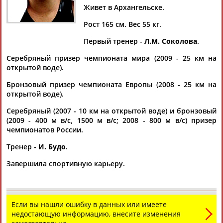
Дмитрий
Тамилла
Рамазан
Ростом
Живет в Архангельске.
АБАРЕНОВ
АБАСОВА
АБАЧАРАЕВ
АБАШИДЗЕ
Рост 165 см. Вес 55 кг.
Первый тренер -
Л.М. Соколова
.
Серебряный призер чемпионата мира (2009 - 25 км на
Флюра
Татьяна
Акжана
Артур
открытой воде).
АББАТЕ-
АББЯСОВА
АБДИКАРИМОВА
АБДРАХМАНОВ
БУЛАТОВА
Бронзовый призер чемпионата Европы (2008 - 25 км на
открытой воде).
Серебряный (2007 - 10 км на открытой воде) и бронзовый
(2009 - 400 м в/с, 1500 м в/с; 2008 - 800 м в/с) призер
чемпионатов России.
Тренер -
И. Будо
.
Завершила спортивную карьеру.
Если вы нашли ошибку в данных или имеете
недостающую информацию, внесите изменения