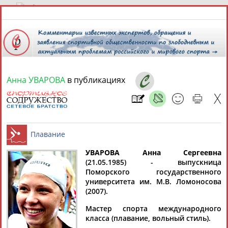
7 августа 2026 года,
14:31
СПОРТСМЕНЫ, ТРЕНЕРЫ И СПЕЦИАЛИСТЫ
Анна УВАРОВА
в публикациях
13181
персон
Расширенный поиск
Найдено:
УВАРОВА Анна Сергеевна
(21.05.1985) - выпускница
Аслаудин
Елена
Мария
Юлия
Поморского государственного
Плавание
АБАЕВ
АБАИМОВА
АБАКУМОВА
АБАЛАКИНА
университета им. М.В. Ломоносова
(2007).
Мастер спорта международного
класса (плавание, вольный стиль).