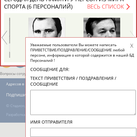
СПОРТА (6 ПЕРСОНАЛИЙ)
ВЕСЬ СПИСОК
ТАБЛО АКТИВНОСТИ
ЦЕЛИ ПРОЕКТА
КОНТАКТЫ
НАШИ КНОПКИ
РЕКЛАМА
Уважаемые пользователи Вы можете написать
Александр
Геннадий
ПРИВЕТСТВИЕ/ПОЗДРАВЛЕНИЕ/СООБЩЕНИЕ любой
ЯГУБКИН
ТУРЕЦКИЙ
персоне, информация о которой содержится в нашей БД
Персоналий !
СООБЩЕНИЕ ДЛЯ:
Вопросы сотрудничества и совместной деятельности
inform@infosport.ru
ТЕКСТ ПРИВЕТСТВИЯ / ПОЗДРАВЛЕНИЯ /
СООБЩЕНИЕ
Адресов в новостной рассылке: 996
Подпишись
©
Стадион, 1998-2026
Разработка и поддержка ООО НАИТ «Стадион»
ИМЯ ОТПРАВИТЕЛЯ